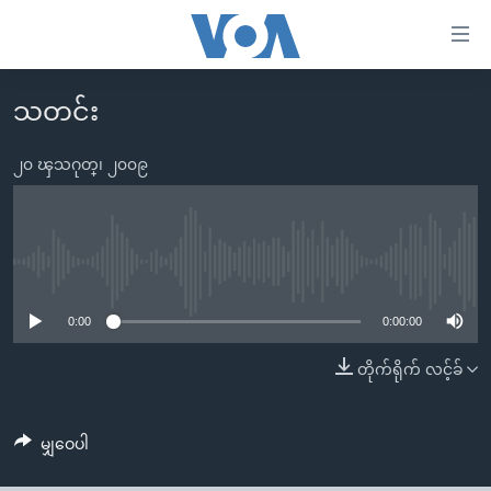
သုံး
ရ
လွယ်ကူ
သတင်း
မူလစာမျက်နှာ
စေ
မြန်မာ
၂၀ ၾသဂုတ္၊ ၂၀၀၉
သည့်
ကမ္ဘာ့သတင်းများ
Link
ဗွီဒီယို
နိုင်ငံတကာ
များ
သတင်းလွတ်လပ်ခွင့်
အမေရိကန်
No media source currently available
ပင်မ
ရပ်ဝန်းတခု လမ်းတခု အလွန်
တရုတ်
အကြောင်းအရာ
0:00
0:00:00
သို့
အင်္ဂလိပ်စာလေ့လာမယ်
အစ္စရေး-ပါလက်စတိုင်း
တိုက်ရိုက် လင့်ခ်
ကျော်
အပတ်စဉ်ကဏ္ဍများ
အမေရိကန်သုံးအီဒီယံ
ကြည့်
ရေဒီယိုနှင့်ရုပ်သံ အချက်အလက်များ
မကြေးမုံရဲ့ အင်္ဂလိပ်စာ
ရေဒီယို
ရန်
မျှဝေပါ
ပင်မ
ရေဒီယို/တီဗွီအစီအစဉ်
ရုပ်ရှင်ထဲက အင်္ဂလိပ်စာ
တီဗွီ