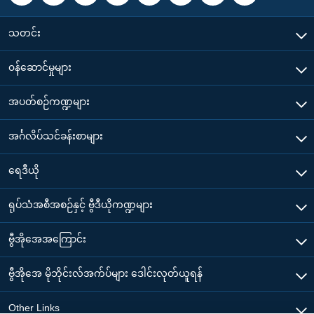
သတင်း
၀န်ဆောင်မှုများ
အပတ်စဉ်ကဏ္ဍများ
အင်္ဂလိပ်သင်ခန်းစာများ
ရေဒီယို
ရုပ်သံအစီအစဉ်နှင့် ဗွီဒီယိုကဏ္ဍများ
ဗွီအိုအေအကြောင်း
ဗွီအိုအေ မိုဘိုင်းလ်အက်ပ်များ ဒေါင်းလုတ်ယူရန်
Other Links