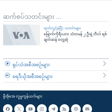
အ
သုတပဒေသာ အင်္ဂလိပ်စာ
ညွန်း
Learning English
စာမျက်နှာ
ဆက်စပ်သတင်းများ ...
သို့
ဗွီအိုအေ လူမှုကွန်ယက်များ
ကျော်
ထုတ်လွှင့်ခဲ့ပြီး သတင်းများ
မြောက်ကိုရီးယား သံတမန် ၂ ဦးနဲ့ ဘီလ် ရစ်
ကြည့်
ချတ်ဆန် တွေ့ဆုံ
ရန်
ဘာသာစကားများ
ရှာဖွေ
ရန်
နေရာ
ရုပ်သံအစီအစဉ်များ
သို့
ကျော်
ရေဒီယိုအစီအစဉ်များ
ရန်
ဗွီအိုအေ လူမှုကွန်ယက်များ