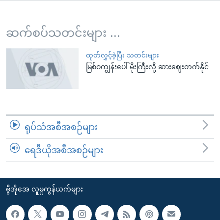
အ
သုတပဒေသာ အင်္ဂလိပ်စာ
ညွန်း
Learning English
စာမျက်နှာ
ဆက်စပ်သတင်းများ ...
သို့
ဗွီအိုအေ လူမှုကွန်ယက်များ
ကျော်
ထုတ်လွှင့်ခဲ့ပြီး သတင်းများ
မြစ်ဝကျွန်းပေါ် မိုးကြီးလို့ ဆားဈေးတက်နိုင်
ကြည့်
ရန်
ဘာသာစကားများ
ရှာဖွေ
ရန်
နေရာ
ရုပ်သံအစီအစဉ်များ
သို့
ကျော်
ရေဒီယိုအစီအစဉ်များ
ရန်
ဗွီအိုအေ လူမှုကွန်ယက်များ