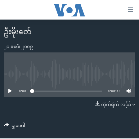
သုံး
ရ
လွယ်ကူ
ဦးမိုးဇော်
မူလစာမျက်နှာ
စေ
မြန်မာ
၂၀ ဧၿပီ၊ ၂၀၀၉
သည့်
ကမ္ဘာ့သတင်းများ
Link
ဗွီဒီယို
နိုင်ငံတကာ
များ
သတင်းလွတ်လပ်ခွင့်
အမေရိကန်
No media source currently available
ပင်မ
ရပ်ဝန်းတခု လမ်းတခု အလွန်
တရုတ်
အကြောင်းအရာ
0:00
0:00:00
သို့
အင်္ဂလိပ်စာလေ့လာမယ်
အစ္စရေး-ပါလက်စတိုင်း
တိုက်ရိုက် လင့်ခ်
ကျော်
အပတ်စဉ်ကဏ္ဍများ
အမေရိကန်သုံးအီဒီယံ
ကြည့်
ရေဒီယိုနှင့်ရုပ်သံ အချက်အလက်များ
မကြေးမုံရဲ့ အင်္ဂလိပ်စာ
ရေဒီယို
ရန်
မျှဝေပါ
ပင်မ
ရေဒီယို/တီဗွီအစီအစဉ်
ရုပ်ရှင်ထဲက အင်္ဂလိပ်စာ
တီဗွီ