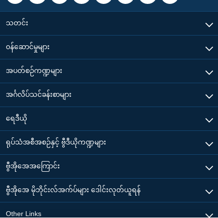
သတင်း
၀န်ဆောင်မှုများ
အပတ်စဉ်ကဏ္ဍများ
အင်္ဂလိပ်သင်ခန်းစာများ
ရေဒီယို
ရုပ်သံအစီအစဉ်နှင့် ဗွီဒီယိုကဏ္ဍများ
ဗွီအိုအေအကြောင်း
ဗွီအိုအေ မိုဘိုင်းလ်အက်ပ်များ ဒေါင်းလုတ်ယူရန်
Other Links