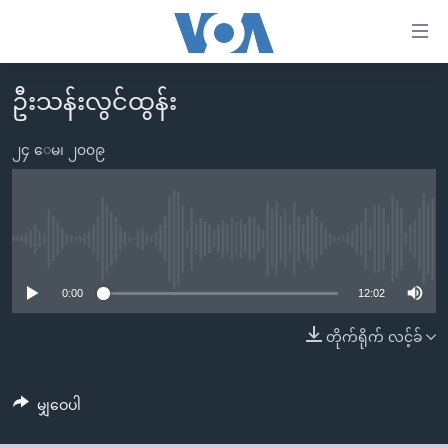
သုံး
ရ
လွယ်ကူ
ဦးသန်းလွင်ထွန်း
မူလစာမျက်နှာ
စေ
မြန်မာ
၂၄ ေမ၊ ၂၀၀၉
သည့်
ကမ္ဘာ့သတင်းများ
Link
ဗွီဒီယို
နိုင်ငံတကာ
များ
သတင်းလွတ်လပ်ခွင့်
အမေရိကန်
No media source currently available
ပင်မ
ရပ်ဝန်းတခု လမ်းတခု အလွန်
တရုတ်
အကြောင်းအရာ
0:00
12:02
သို့
အင်္ဂလိပ်စာလေ့လာမယ်
အစ္စရေး-ပါလက်စတိုင်း
တိုက်ရိုက် လင့်ခ်
ကျော်
အပတ်စဉ်ကဏ္ဍများ
အမေရိကန်သုံးအီဒီယံ
ကြည့်
ရေဒီယိုနှင့်ရုပ်သံ အချက်အလက်များ
မကြေးမုံရဲ့ အင်္ဂလိပ်စာ
ရေဒီယို
ရန်
မျှဝေပါ
ပင်မ
ရေဒီယို/တီဗွီအစီအစဉ်
ရုပ်ရှင်ထဲက အင်္ဂလိပ်စာ
တီဗွီ