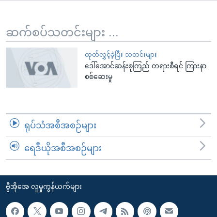
အ
သုတပဒေသာ အင်္ဂလိပ်စာ
ညွန်း
Learning English
စာမျက်နှာ
ဆက်စပ်သတင်းများ ...
သို့
ဗွီအိုအေ လူမှုကွန်ယက်များ
ကျော်
ထုတ်လွှင့်ခဲ့ပြီး သတင်းများ
ဒေါ်အောင်ဆန်းစုကြည် တရားစီရင် ကြားနာ
ကြည့်
စစ်ဆေးမှု
ရန်
ဘာသာစကားများ
ရှာဖွေ
ရန်
နေရာ
ရုပ်သံအစီအစဉ်များ
သို့
ကျော်
ရေဒီယိုအစီအစဉ်များ
ရန်
ဗွီအိုအေ လူမှုကွန်ယက်များ