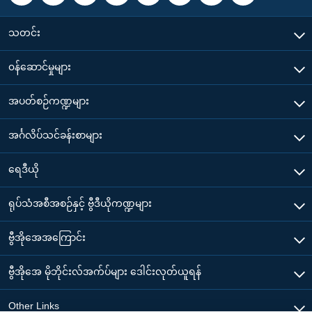
သတင်း
၀န်ဆောင်မှုများ
အပတ်စဉ်ကဏ္ဍများ
အင်္ဂလိပ်သင်ခန်းစာများ
ရေဒီယို
ရုပ်သံအစီအစဉ်နှင့် ဗွီဒီယိုကဏ္ဍများ
ဗွီအိုအေအကြောင်း
ဗွီအိုအေ မိုဘိုင်းလ်အက်ပ်များ ဒေါင်းလုတ်ယူရန်
Other Links