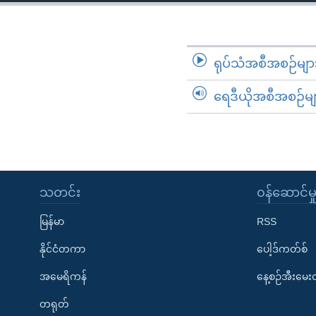
သုတပဒေသာ အင်္ဂလိပ်စာ
အ
ညွန်း
စာမျက်နှာ
သို့
ရုပ်သံအစီအစဉ်မျာ
ကျော်
ရေဒီယိုအစီအစဉ်မျ
ကြည့်
ရန်
ရှာဖွေ
ရန်
နေရာ
သတင်း
၀န်ဆောင်မှ
သို့
ကျော်
မြန်မာ
RSS
ရန်
နိုင်ငံတကာ
ပေါ့ဒ်ကတ်စ်
အမေရိကန်
နေ့စဉ်အီးမေ
တရုတ်