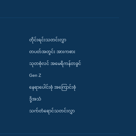
တိုင်းရင်းသတင်းလွှာ
တပတ်အတွင်း အားကစား
သုတစုံလင် အမေရိကန်တခွင်
Gen Z
နေရာပေါင်းစုံ အကြောင်းစုံ
ဒို့အသံ
သက်တံရောင်သတင်းလွှာ