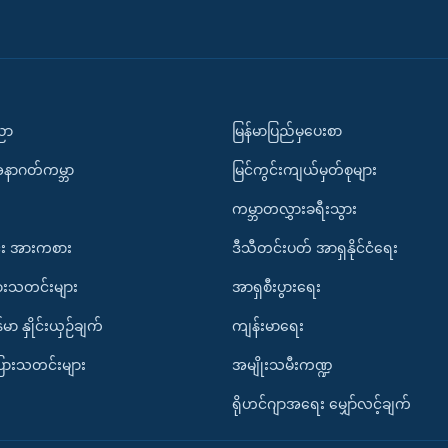
ပညာ
မြန်မာပြည်မှပေးစာ
အနာဂတ်ကမ္ဘာ
မြင်ကွင်းကျယ်မှတ်စုများ
ကမ္ဘာတလွှားခရီးသွား
း အားကစား
ဒီသီတင်းပတ် အာရှနိုင်ငံရေး
ားသတင်းများ
အာရှစီးပွားရေး
်မာ နှိုင်းယှဉ်ချက်
ကျန်းမာရေး
ပြားသတင်းများ
အမျိုးသမီးကဏ္ဍ
ရိုဟင်ဂျာအရေး မျှော်လင့်ချက်