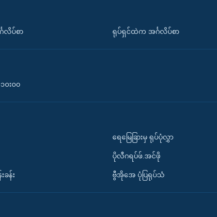
်္ဂလိပ်စာ
ရုပ်ရှင်ထဲက အင်္ဂလိပ်စာ
၀-၁၀း၀၀
ရေမြေခြားမှ ရုပ်ပုံလွှာ
ပိုလီဂရပ်ဖ်.အင်ဖို
်းခန်း
ဗွီအိုအေ ပုံပြရုပ်သံ