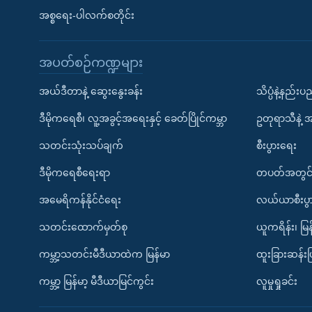
အစ္စရေး-ပါလက်စတိုင်း
အပတ်စဉ်ကဏ္ဍများ
အယ်ဒီတာနဲ့ ဆွေးနွေးခန်း
သိပ္ပံနဲ့နည်း
ဒီမိုကရေစီ၊ လူ့အခွင့်အရေးနှင့် ခေတ်ပြိုင်ကမ္ဘာ
ဥတုရာသီနဲ့ 
သတင်းသုံးသပ်ချက်
စီးပွားရေး
ဒီမိုကရေစီရေးရာ
တပတ်အတွင်
အမေရိကန်နိုင်ငံရေး
လယ်ယာစီးပွ
သတင်းထောက်မှတ်စု
ယူကရိန်း၊ မြန
ကမ္ဘာ့သတင်းမီဒီယာထဲက မြန်မာ
ထူးခြားဆန်း
ကမ္ဘာ့ မြန်မာ့ မီဒီယာမြင်ကွင်း
လူမှုရှုခင်း