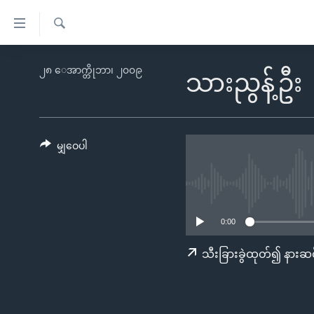
သုံး
ရ
ရှာဖွေ
လွယ်ကူ
မူလစာမျက်နှာ
၂၈ ေအာက္တိုဘာ၊ ၂၀၀၉
ရ
သားညွန့်ဦး
စေ
မြန်မာ
လာ
သည့်
ဒ်
ကမ္ဘာ့သတင်းများ
Link
ဗွီဒီယို
နိုင်ငံတကာ
မျှဝေပါ
များ
သတင်းလွတ်လပ်ခွင့်
အမေရိကန်
ပင်မ
ရပ်ဝန်းတခု လမ်းတခု အလွန်
တရုတ်
အကြောင်းအရာ
အင်္ဂလိပ်စာလေ့လာမယ်
အစ္စရေး-ပါလက်စတိုင်း
သို့
0:00
အပတ်စဉ်ကဏ္ဍများ
အမေရိကန်သုံးအီဒီယံ
ကျော်
သီးခြားခွဲထုတ်၍ နားဆင
ကြည့်
ရေဒီယိုနှင့်ရုပ်သံ အချက်အလက်များ
မကြေးမုံရဲ့ အင်္ဂလိပ်စာ
ရေဒီယို
ရန်
ရေဒီယို/တီဗွီအစီအစဉ်
ရုပ်ရှင်ထဲက အင်္ဂလိပ်စာ
တီဗွီ
ပင်မ