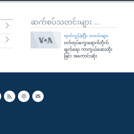
ဆက်စပ်သတင်းများ ...
ထုတ်လွှင့်ခဲ့ပြီး သတင်းများ
၀က်တုပ်ကွေးရောဂါတိုက်
ဖျက်ရေး ကာကွယ်ဆေးထိုး
ခြင်း အကောင်းဆုံး