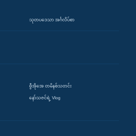
သုတပဒေသာ အင်္ဂလိပ်စာ
ဗွီအိုအေ တမိနစ်သတင်း
နော်သဇင်ရဲ့ Vlog