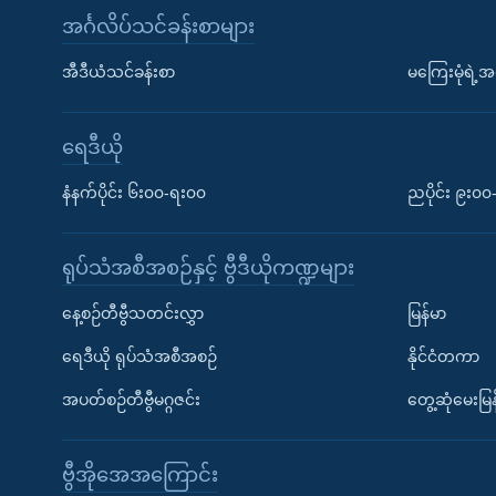
အင်္ဂလိပ်သင်ခန်းစာများ
အီဒီယံသင်ခန်းစာ
မကြေးမုံရဲ့အင
ရေဒီယို
နံနက်ပိုင်း ၆း၀၀-ရး၀၀
ညပိုင်း ၉း၀
ရုပ်သံအစီအစဉ်နှင့် ဗွီဒီယိုကဏ္ဍများ
နေ့စဉ်တီဗွီသတင်းလွှာ
မြန်မာ
ရေဒီယို ရုပ်သံအစီအစဉ်
နိုင်ငံတကာ
အပတ်စဉ်တီဗွီမဂ္ဂဇင်း
တွေ့ဆုံမေးမြန
ဗွီအိုအေအကြောင်း