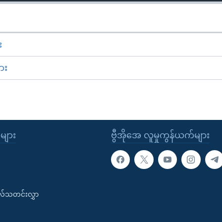
း
ား
ုများ
ဗွီအိုအေ လူမှုကွန်ယက်များ
းလ်သတင်းလွှာ