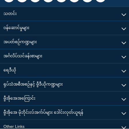
သတင်း
၀န်ဆောင်မှုများ
အပတ်စဉ်ကဏ္ဍများ
အင်္ဂလိပ်သင်ခန်းစာများ
ရေဒီယို
ရုပ်သံအစီအစဉ်နှင့် ဗွီဒီယိုကဏ္ဍများ
ဗွီအိုအေအကြောင်း
ဗွီအိုအေ မိုဘိုင်းလ်အက်ပ်များ ဒေါင်းလုတ်ယူရန်
Other Links