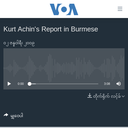
သုံး
ရ
လွယ်ကူ
Kurt Achin's Report in Burmese
မူလစာမျက်နှာ
စေ
မြန်မာ
၀၂ ဇန္နဝါရီ၊ ၂၀၀၉
သည့်
ကမ္ဘာ့သတင်းများ
Link
ဗွီဒီယို
နိုင်ငံတကာ
များ
သတင်းလွတ်လပ်ခွင့်
အမေရိကန်
No media source currently available
ပင်မ
ရပ်ဝန်းတခု လမ်းတခု အလွန်
တရုတ်
အကြောင်းအရာ
0:00
3:08
သို့
အင်္ဂလိပ်စာလေ့လာမယ်
အစ္စရေး-ပါလက်စတိုင်း
တိုက်ရိုက် လင့်ခ်
ကျော်
အပတ်စဉ်ကဏ္ဍများ
အမေရိကန်သုံးအီဒီယံ
ကြည့်
ရေဒီယိုနှင့်ရုပ်သံ အချက်အလက်များ
မကြေးမုံရဲ့ အင်္ဂလိပ်စာ
ရေဒီယို
ရန်
မျှဝေပါ
ပင်မ
ရေဒီယို/တီဗွီအစီအစဉ်
ရုပ်ရှင်ထဲက အင်္ဂလိပ်စာ
တီဗွီ