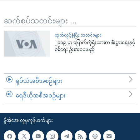
အ
သုတပဒေသာ အင်္ဂလိပ်စာ
ညွန်း
Learning English
စာမျက်နှာ
ဆက်စပ်သတင်းများ ...
သို့
ဗွီအိုအေ လူမှုကွန်ယက်များ
ကျော်
ထုတ်လွှင့်ခဲ့ပြီး သတင်းများ
၂၀၀၉ မှာ မြောက်ကိုရီးယားက စီးပွားရေးနှင့်
ကြည့်
စစ်ရေး ဦးစားပေးမည်
ရန်
ဘာသာစကားများ
ရှာဖွေ
ရန်
နေရာ
ရုပ်သံအစီအစဉ်များ
သို့
ကျော်
ရေဒီယိုအစီအစဉ်များ
ရန်
ဗွီအိုအေ လူမှုကွန်ယက်များ