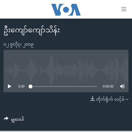
သုံး
ရ
လွယ်ကူ
ဦးကျော်ကျော်သိန်း
မူလစာမျက်နှာ
စေ
မြန်မာ
၀၂ ဇူလိုင္၊ ၂၀၀၉
သည့်
ကမ္ဘာ့သတင်းများ
Link
ဗွီဒီယို
နိုင်ငံတကာ
များ
သတင်းလွတ်လပ်ခွင့်
အမေရိကန်
No media source currently available
ပင်မ
ရပ်ဝန်းတခု လမ်းတခု အလွန်
တရုတ်
အကြောင်းအရာ
0:00
0:00:00
သို့
အင်္ဂလိပ်စာလေ့လာမယ်
အစ္စရေး-ပါလက်စတိုင်း
တိုက်ရိုက် လင့်ခ်
ကျော်
အပတ်စဉ်ကဏ္ဍများ
အမေရိကန်သုံးအီဒီယံ
ကြည့်
ရေဒီယိုနှင့်ရုပ်သံ အချက်အလက်များ
မကြေးမုံရဲ့ အင်္ဂလိပ်စာ
ရေဒီယို
ရန်
မျှဝေပါ
ပင်မ
ရေဒီယို/တီဗွီအစီအစဉ်
ရုပ်ရှင်ထဲက အင်္ဂလိပ်စာ
တီဗွီ