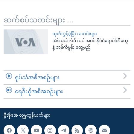
အ
သုတပဒေသာ အင်္ဂလိပ်စာ
ညွန်း
Learning English
စာမျက်နှာ
ဆက်စပ်သတင်းများ ...
သို့
ဗွီအိုအေ လူမှုကွန်ယက်များ
ကျော်
ထုတ်လွှင့်ခဲ့ပြီး သတင်းများ
အဲန်အယ်လ်ဒီ အပါအဝင် နိုင်ငံရေးပါတီတွေ
ကြည့်
နဲ့ ဘန်ကီမွန်း တွေ့မည်
ရန်
ဘာသာစကားများ
ရှာဖွေ
ရန်
နေရာ
ရုပ်သံအစီအစဉ်များ
သို့
ကျော်
ရေဒီယိုအစီအစဉ်များ
ရန်
ဗွီအိုအေ လူမှုကွန်ယက်များ