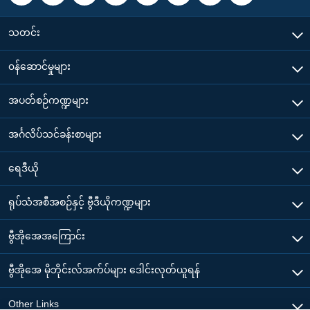
သတင်း
၀န်ဆောင်မှုများ
အပတ်စဉ်ကဏ္ဍများ
အင်္ဂလိပ်သင်ခန်းစာများ
ရေဒီယို
ရုပ်သံအစီအစဉ်နှင့် ဗွီဒီယိုကဏ္ဍများ
ဗွီအိုအေအကြောင်း
ဗွီအိုအေ မိုဘိုင်းလ်အက်ပ်များ ဒေါင်းလုတ်ယူရန်
Other Links