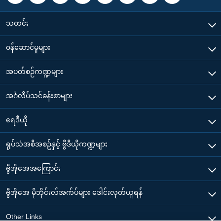
သတင်း
၀န်ဆောင်မှုများ
အပတ်စဉ်ကဏ္ဍများ
အင်္ဂလိပ်သင်ခန်းစာများ
ရေဒီယို
ရုပ်သံအစီအစဉ်နှင့် ဗွီဒီယိုကဏ္ဍများ
ဗွီအိုအေအကြောင်း
ဗွီအိုအေ မိုဘိုင်းလ်အက်ပ်များ ဒေါင်းလုတ်ယူရန်
Other Links