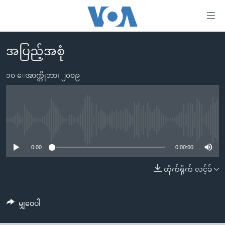
သုံး
ရ
လွယ်ကူ
အပြည့်အစုံ
မူလစာမျက်နှာ
စေ
မြန်မာ
၁၀ ေအာက္တိုဘာ၊ ၂၀၀၉
သည့်
ကမ္ဘာ့သတင်းများ
Link
ဗွီဒီယို
နိုင်ငံတကာ
များ
သတင်းလွတ်လပ်ခွင့်
အမေရိကန်
No media source currently available
ပင်မ
ရပ်ဝန်းတခု လမ်းတခု အလွန်
တရုတ်
အကြောင်းအရာ
0:00
0:00:00
သို့
အင်္ဂလိပ်စာလေ့လာမယ်
အစ္စရေး-ပါလက်စတိုင်း
တိုက်ရိုက် လင့်ခ်
ကျော်
အပတ်စဉ်ကဏ္ဍများ
အမေရိကန်သုံးအီဒီယံ
ကြည့်
ရေဒီယိုနှင့်ရုပ်သံ အချက်အလက်များ
မကြေးမုံရဲ့ အင်္ဂလိပ်စာ
ရေဒီယို
ရန်
မျှဝေပါ
ပင်မ
ရေဒီယို/တီဗွီအစီအစဉ်
ရုပ်ရှင်ထဲက အင်္ဂလိပ်စာ
တီဗွီ