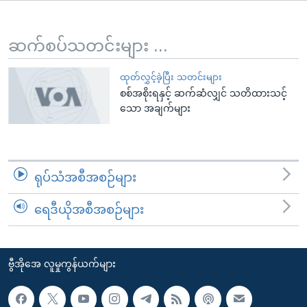
အ
သုတပဒေသာ အင်္ဂလိပ်စာ
ညွန်း
Learning English
စာမျက်နှာ
ဆက်စပ်သတင်းများ ...
သို့
ဗွီအိုအေ လူမှုကွန်ယက်များ
ကျော်
ထုတ်လွှင့်ခဲ့ပြီး သတင်းများ
စစ်အစိုးရနှင့် ဆက်ဆံလျှင် သတိထားသင့်
ကြည့်
သော အချက်များ
ရန်
ဘာသာစကားများ
ရှာဖွေ
ရန်
နေရာ
ရုပ်သံအစီအစဉ်များ
သို့
ကျော်
ရေဒီယိုအစီအစဉ်များ
ရန်
ဗွီအိုအေ လူမှုကွန်ယက်များ