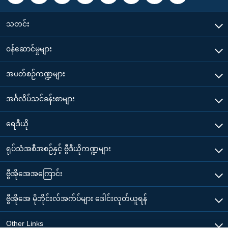
သတင်း
၀န်ဆောင်မှုများ
အပတ်စဉ်ကဏ္ဍများ
အင်္ဂလိပ်သင်ခန်းစာများ
ရေဒီယို
ရုပ်သံအစီအစဉ်နှင့် ဗွီဒီယိုကဏ္ဍများ
ဗွီအိုအေအကြောင်း
ဗွီအိုအေ မိုဘိုင်းလ်အက်ပ်များ ဒေါင်းလုတ်ယူရန်
Other Links