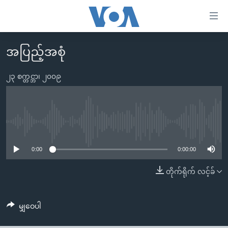
သုံး
ရ
လွယ်ကူ
အပြည့်အစုံ
မူလစာမျက်နှာ
စေ
မြန်မာ
၂၃ စက္တင္ဘာ၊ ၂၀၀၉
သည့်
ကမ္ဘာ့သတင်းများ
Link
ဗွီဒီယို
နိုင်ငံတကာ
များ
သတင်းလွတ်လပ်ခွင့်
အမေရိကန်
No media source currently available
ပင်မ
ရပ်ဝန်းတခု လမ်းတခု အလွန်
တရုတ်
အကြောင်းအရာ
0:00
0:00:00
သို့
အင်္ဂလိပ်စာလေ့လာမယ်
အစ္စရေး-ပါလက်စတိုင်း
တိုက်ရိုက် လင့်ခ်
ကျော်
အပတ်စဉ်ကဏ္ဍများ
အမေရိကန်သုံးအီဒီယံ
ကြည့်
ရေဒီယိုနှင့်ရုပ်သံ အချက်အလက်များ
မကြေးမုံရဲ့ အင်္ဂလိပ်စာ
ရေဒီယို
ရန်
မျှဝေပါ
ပင်မ
ရေဒီယို/တီဗွီအစီအစဉ်
ရုပ်ရှင်ထဲက အင်္ဂလိပ်စာ
တီဗွီ