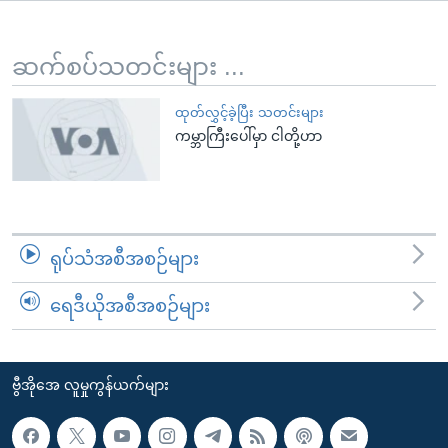
အ
သုတပဒေသာ အင်္ဂလိပ်စာ
ညွန်း
Learning English
စာမျက်နှာ
ဆက်စပ်သတင်းများ ...
သို့
ဗွီအိုအေ လူမှုကွန်ယက်များ
ကျော်
ထုတ်လွှင့်ခဲ့ပြီး သတင်းများ
ကမ္ဘာကြီးပေါ်မှာ ငါတို့ဟာ
ကြည့်
ရန်
ဘာသာစကားများ
ရှာဖွေ
ရန်
နေရာ
ရုပ်သံအစီအစဉ်များ
သို့
ကျော်
ရေဒီယိုအစီအစဉ်များ
ရန်
ဗွီအိုအေ လူမှုကွန်ယက်များ