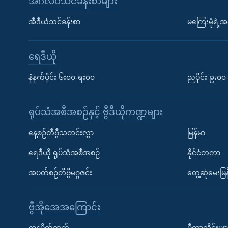
အင်္ဂလိပ်သင်ခန်းစာများ
အီဒီယံသင်ခန်းစာ
မကြေးမုံရဲ့အင
ရေဒီယို
နံနက်ပိုင်း ၆း၀၀-ရး၀၀
ညပိုင်း ၉း၀
ရုပ်သံအစီအစဉ်နှင့် ဗွီဒီယိုကဏ္ဍများ
နေ့စဉ်တီဗွီသတင်းလွှာ
မြန်မာ
ရေဒီယို ရုပ်သံအစီအစဉ်
နိုင်ငံတကာ
အပတ်စဉ်တီဗွီမဂ္ဂဇင်း
တွေ့ဆုံမေးမြန
ဗွီအိုအေအကြောင်း