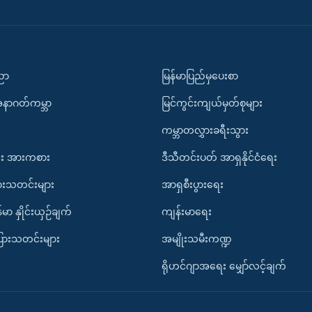
ပညာ
မြန်မာပြည်မှပေးစာ
အနာဂတ်ကမ္ဘာ
မြင်ကွင်းကျယ်မှတ်စုများ
ကမ္ဘာတလွှားခရီးသွား
း အားကစား
ဒီသီတင်းပတ် အာရှနိုင်ငံရေး
ားသတင်းများ
အာရှစီးပွားရေး
်မာ နှိုင်းယှဉ်ချက်
ကျန်းမာရေး
ပြားသတင်းများ
အမျိုးသမီးကဏ္ဍ
ရိုဟင်ဂျာအရေး မျှော်လင့်ချက်