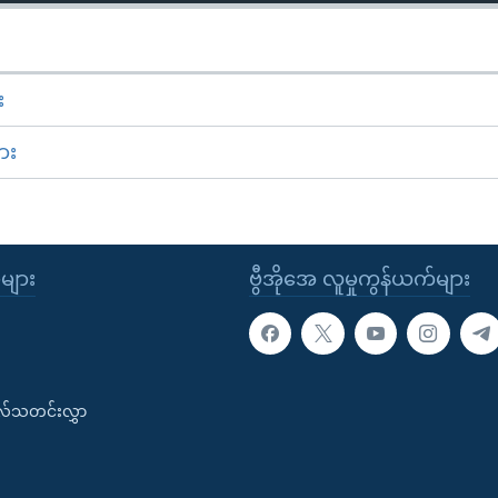
း
ား
ုများ
ဗွီအိုအေ လူမှုကွန်ယက်များ
းလ်သတင်းလွှာ