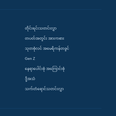
တိုင်းရင်းသတင်းလွှာ
တပတ်အတွင်း အားကစား
သုတစုံလင် အမေရိကန်တခွင်
Gen Z
နေရာပေါင်းစုံ အကြောင်းစုံ
ဒို့အသံ
သက်တံရောင်သတင်းလွှာ