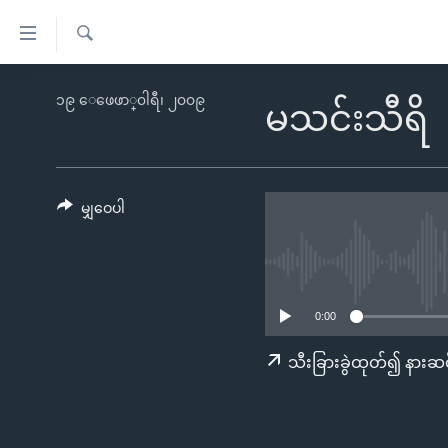
သုံး
ရ
ရှာဖွေ
လွယ်ကူ
မူလစာမျက်နှာ
၁၉ ေဖေဖာ္၀ါရီ၊ ၂၀၀၉
ရ
မသင်းသီရိ
စေ
မြန်မာ
လာ
သည့်
ဒ်
ကမ္ဘာ့သတင်းများ
Link
ဗွီဒီယို
နိုင်ငံတကာ
မျှဝေပါ
များ
သတင်းလွတ်လပ်ခွင့်
အမေရိကန်
ပင်မ
ရပ်ဝန်းတခု လမ်းတခု အလွန်
တရုတ်
အကြောင်းအရာ
အင်္ဂလိပ်စာလေ့လာမယ်
အစ္စရေး-ပါလက်စတိုင်း
သို့
0:00
အပတ်စဉ်ကဏ္ဍများ
အမေရိကန်သုံးအီဒီယံ
ကျော်
သီးခြားခွဲထုတ်၍ နားဆင
ကြည့်
ရေဒီယိုနှင့်ရုပ်သံ အချက်အလက်များ
မကြေးမုံရဲ့ အင်္ဂလိပ်စာ
ရေဒီယို
ရန်
ရေဒီယို/တီဗွီအစီအစဉ်
ရုပ်ရှင်ထဲက အင်္ဂလိပ်စာ
တီဗွီ
ပင်မ