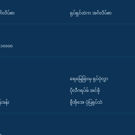
်္ဂလိပ်စာ
ရုပ်ရှင်ထဲက အင်္ဂလိပ်စာ
၀-၁၀း၀၀
ရေမြေခြားမှ ရုပ်ပုံလွှာ
ပိုလီဂရပ်ဖ်.အင်ဖို
်းခန်း
ဗွီအိုအေ ပုံပြရုပ်သံ