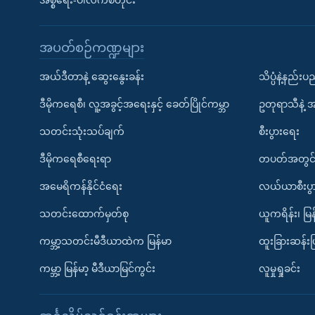
အစ္စရေး-ပါလက်စတိုင်း
အပတ်စဉ်ကဏ္ဍများ
အယ်ဒီတာနဲ့ ဆွေးနွေးခန်း
သိပ္ပံနဲ့နည်း
ဒီမိုကရေစီ၊ လူ့အခွင့်အရေးနှင့် ခေတ်ပြိုင်ကမ္ဘာ
ဥတုရာသီနဲ့ 
သတင်းသုံးသပ်ချက်
စီးပွားရေး
ဒီမိုကရေစီရေးရာ
တပတ်အတွင်
အမေရိကန်နိုင်ငံရေး
လယ်ယာစီးပွ
သတင်းထောက်မှတ်စု
ယူကရိန်း၊ မြန
ကမ္ဘာ့သတင်းမီဒီယာထဲက မြန်မာ
ထူးခြားဆန်း
ကမ္ဘာ့ မြန်မာ့ မီဒီယာမြင်ကွင်း
လူမှုရှုခင်း