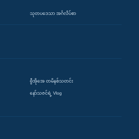
သုတပဒေသာ အင်္ဂလိပ်စာ
ဗွီအိုအေ တမိနစ်သတင်း
နော်သဇင်ရဲ့ Vlog