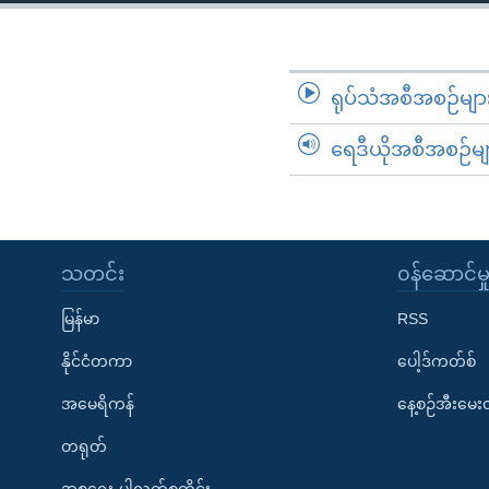
သုတပဒေသာ အင်္ဂလိပ်စာ
အ
ညွန်း
စာမျက်နှာ
သို့
ရုပ်သံအစီအစဉ်မျာ
ကျော်
ရေဒီယိုအစီအစဉ်မျ
ကြည့်
ရန်
ရှာဖွေ
ရန်
နေရာ
သတင်း
၀န်ဆောင်မှ
သို့
မြန်မာ
RSS
ကျော်
ရန်
နိုင်ငံတကာ
ပေါ့ဒ်ကတ်စ်
အမေရိကန်
နေ့စဉ်အီးမေ
တရုတ်