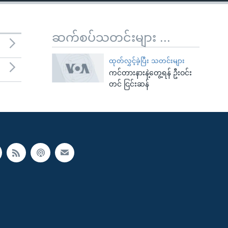
ဆက်စပ်သတင်းများ ...
ထုတ်လွှင့်ခဲ့ပြီး သတင်းများ
ကင်တားနားနဲ့တွေ့ရန် ဦးဝင်း
တင် ငြင်းဆန်