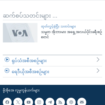
အ
သုတပဒေသာ အင်္ဂလိပ်စာ
ညွန်း
Learning English
စာမျက်နှာ
ဆက်စပ်သတင်းများ ...
သို့
ဗွီအိုအေ လူမှုကွန်ယက်များ
ကျော်
ထုတ်လွှင့်ခဲ့ပြီး သတင်းများ
သမ္မတ အိုဘားမား အရှေ့အလယ်ပိုင်းခရီးစဉ်
ကြည့်
စတင်
ရန်
ဘာသာစကားများ
ရှာဖွေ
ရန်
နေရာ
ရုပ်သံအစီအစဉ်များ
သို့
ကျော်
ရေဒီယိုအစီအစဉ်များ
ရန်
ဗွီအိုအေ လူမှုကွန်ယက်များ