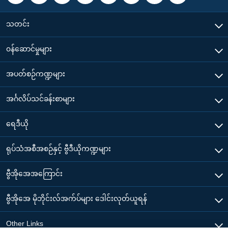
သတင်း
၀န်ဆောင်မှုများ
အပတ်စဉ်ကဏ္ဍများ
အင်္ဂလိပ်သင်ခန်းစာများ
ရေဒီယို
ရုပ်သံအစီအစဉ်နှင့် ဗွီဒီယိုကဏ္ဍများ
ဗွီအိုအေအကြောင်း
ဗွီအိုအေ မိုဘိုင်းလ်အက်ပ်များ ဒေါင်းလုတ်ယူရန်
Other Links