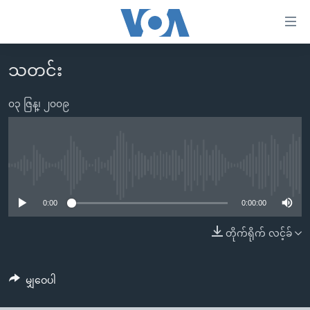
သုံး
ရ
လွယ်ကူ
သတင်း
မူလစာမျက်နှာ
စေ
မြန်မာ
၀၃ ဇြန္၊ ၂၀၀၉
သည့်
ကမ္ဘာ့သတင်းများ
Link
ဗွီဒီယို
နိုင်ငံတကာ
များ
သတင်းလွတ်လပ်ခွင့်
အမေရိကန်
No media source currently available
ပင်မ
ရပ်ဝန်းတခု လမ်းတခု အလွန်
တရုတ်
အကြောင်းအရာ
0:00
0:00:00
သို့
အင်္ဂလိပ်စာလေ့လာမယ်
အစ္စရေး-ပါလက်စတိုင်း
တိုက်ရိုက် လင့်ခ်
ကျော်
အပတ်စဉ်ကဏ္ဍများ
အမေရိကန်သုံးအီဒီယံ
ကြည့်
ရေဒီယိုနှင့်ရုပ်သံ အချက်အလက်များ
မကြေးမုံရဲ့ အင်္ဂလိပ်စာ
ရေဒီယို
ရန်
မျှဝေပါ
ပင်မ
ရေဒီယို/တီဗွီအစီအစဉ်
ရုပ်ရှင်ထဲက အင်္ဂလိပ်စာ
တီဗွီ