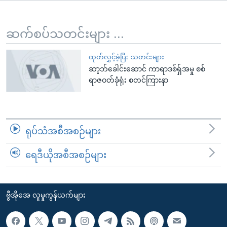
အ
သုတပဒေသာ အင်္ဂလိပ်စာ
ညွန်း
Learning English
စာမျက်နှာ
ဆက်စပ်သတင်းများ ...
သို့
ဗွီအိုအေ လူမှုကွန်ယက်များ
ကျော်
ထုတ်လွှင့်ခဲ့ပြီး သတင်းများ
ဆာ့ဘ်ခေါင်းဆောင် ကာရာဒစ်ရ်ှအမှု စစ်
ကြည့်
ရာဇဝတ်ခုံရုံး စတင်ကြားနာ
ရန်
ဘာသာစကားများ
ရှာဖွေ
ရန်
နေရာ
ရုပ်သံအစီအစဉ်များ
သို့
ကျော်
ရေဒီယိုအစီအစဉ်များ
ရန်
ဗွီအိုအေ လူမှုကွန်ယက်များ