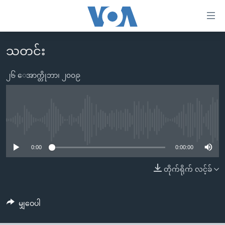
သုံး
ရ
လွယ်ကူ
သတင်း
မူလစာမျက်နှာ
စေ
မြန်မာ
၂၆ ေအာက္တိုဘာ၊ ၂၀၀၉
သည့်
ကမ္ဘာ့သတင်းများ
Link
ဗွီဒီယို
နိုင်ငံတကာ
များ
သတင်းလွတ်လပ်ခွင့်
အမေရိကန်
No media source currently available
ပင်မ
ရပ်ဝန်းတခု လမ်းတခု အလွန်
တရုတ်
အကြောင်းအရာ
0:00
0:00:00
သို့
အင်္ဂလိပ်စာလေ့လာမယ်
အစ္စရေး-ပါလက်စတိုင်း
တိုက်ရိုက် လင့်ခ်
ကျော်
အပတ်စဉ်ကဏ္ဍများ
အမေရိကန်သုံးအီဒီယံ
ကြည့်
ရေဒီယိုနှင့်ရုပ်သံ အချက်အလက်များ
မကြေးမုံရဲ့ အင်္ဂလိပ်စာ
ရေဒီယို
ရန်
မျှဝေပါ
ပင်မ
ရေဒီယို/တီဗွီအစီအစဉ်
ရုပ်ရှင်ထဲက အင်္ဂလိပ်စာ
တီဗွီ