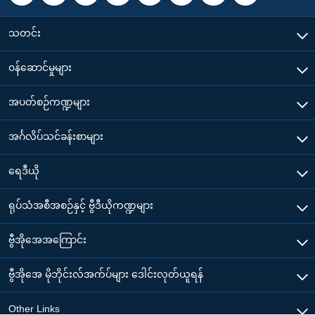
သတင်း
၀န်ဆောင်မှုများ
အပတ်စဉ်ကဏ္ဍများ
အင်္ဂလိပ်သင်ခန်းစာများ
ရေဒီယို
ရုပ်သံအစီအစဉ်နှင့် ဗွီဒီယိုကဏ္ဍများ
ဗွီအိုအေအကြောင်း
ဗွီအိုအေ မိုဘိုင်းလ်အက်ပ်များ ဒေါင်းလုတ်ယူရန်
Other Links