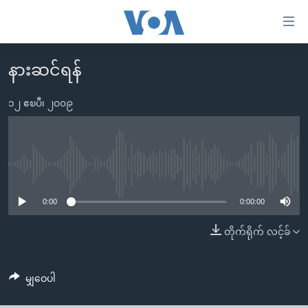
သုံး
ရ
လွယ်ကူ
နားဆင်ရန်
မူလစာမျက်နှာ
စေ
မြန်မာ
၁၂ ဧၿပီ၊ ၂၀၀၉
သည့်
ကမ္ဘာ့သတင်းများ
Link
ဗွီဒီယို
နိုင်ငံတကာ
များ
သတင်းလွတ်လပ်ခွင့်
အမေရိကန်
No media source currently available
ပင်မ
ရပ်ဝန်းတခု လမ်းတခု အလွန်
တရုတ်
အကြောင်းအရာ
0:00
0:00:00
သို့
အင်္ဂလိပ်စာလေ့လာမယ်
အစ္စရေး-ပါလက်စတိုင်း
တိုက်ရိုက် လင့်ခ်
ကျော်
အပတ်စဉ်ကဏ္ဍများ
အမေရိကန်သုံးအီဒီယံ
ကြည့်
ရေဒီယိုနှင့်ရုပ်သံ အချက်အလက်များ
မကြေးမုံရဲ့ အင်္ဂလိပ်စာ
ရေဒီယို
ရန်
မျှဝေပါ
ပင်မ
ရေဒီယို/တီဗွီအစီအစဉ်
ရုပ်ရှင်ထဲက အင်္ဂလိပ်စာ
တီဗွီ