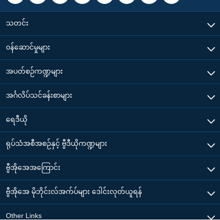
သတင်း
၀န်ဆောင်မှုများ
အပတ်စဉ်ကဏ္ဍများ
အင်္ဂလိပ်သင်ခန်းစာများ
ရေဒီယို
ရုပ်သံအစီအစဉ်နှင့် ဗွီဒီယိုကဏ္ဍများ
ဗွီအိုအေအကြောင်း
ဗွီအိုအေ မိုဘိုင်းလ်အက်ပ်များ ဒေါင်းလုတ်ယူရန်
Other Links