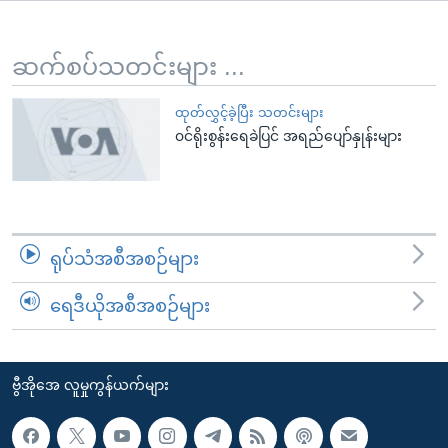
အ
သုတပဒေသာ အင်္ဂလိပ်စာ
ညွန်း
Learning English
စာမျက်နှာ
ဆက်စပ်သတင်းများ ...
သို့
ဗွီအိုအေ လူမှုကွန်ယက်များ
ကျော်
ထုတ်လွှင့်ခဲ့ပြီး သတင်းများ
၀င်ရိုးစွန်းရေခဲပြင် အရည်ပျော်နှုန်းများ
ကြည့်
ရန်
ဘာသာစကားများ
ရှာဖွေ
ရန်
နေရာ
ရုပ်သံအစီအစဉ်များ
သို့
ကျော်
ရေဒီယိုအစီအစဉ်များ
ရန်
ဗွီအိုအေ လူမှုကွန်ယက်များ