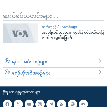
အ
သုတပဒေသာ အင်္ဂလိပ်စာ
ညွန်း
Learning English
စာမျက်နှာ
ဆက်စပ်သတင်းများ ...
သို့
ဗွီအိုအေ လူမှုကွန်ယက်များ
ကျော်
ထုတ်လွှင့်ခဲ့ပြီး သတင်းများ
အမေရိကန် သဘောၤကပ္ပတိန် ပင်လယ်ဓားပြ
ကြည့်
လက်က လွတ်မြောက်
ရန်
ဘာသာစကားများ
ရှာဖွေ
ရန်
နေရာ
ရုပ်သံအစီအစဉ်များ
သို့
ကျော်
ရေဒီယိုအစီအစဉ်များ
ရန်
ဗွီအိုအေ လူမှုကွန်ယက်များ