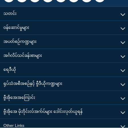
သတင်း
၀န်ဆောင်မှုများ
အပတ်စဉ်ကဏ္ဍများ
အင်္ဂလိပ်သင်ခန်းစာများ
ရေဒီယို
ရုပ်သံအစီအစဉ်နှင့် ဗွီဒီယိုကဏ္ဍများ
ဗွီအိုအေအကြောင်း
ဗွီအိုအေ မိုဘိုင်းလ်အက်ပ်များ ဒေါင်းလုတ်ယူရန်
Other Links