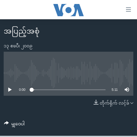
သုံး
ရ
လွယ်ကူ
အပြည့်အစုံ
မူလစာမျက်နှာ
စေ
မြန်မာ
၁၃ ဧၿပီ၊ ၂၀၀၉
သည့်
ကမ္ဘာ့သတင်းများ
Link
ဗွီဒီယို
နိုင်ငံတကာ
များ
သတင်းလွတ်လပ်ခွင့်
အမေရိကန်
No media source currently available
ပင်မ
ရပ်ဝန်းတခု လမ်းတခု အလွန်
တရုတ်
အကြောင်းအရာ
0:00
5:11
သို့
အင်္ဂလိပ်စာလေ့လာမယ်
အစ္စရေး-ပါလက်စတိုင်း
တိုက်ရိုက် လင့်ခ်
ကျော်
အပတ်စဉ်ကဏ္ဍများ
အမေရိကန်သုံးအီဒီယံ
ကြည့်
ရေဒီယိုနှင့်ရုပ်သံ အချက်အလက်များ
မကြေးမုံရဲ့ အင်္ဂလိပ်စာ
ရေဒီယို
ရန်
မျှဝေပါ
ပင်မ
ရေဒီယို/တီဗွီအစီအစဉ်
ရုပ်ရှင်ထဲက အင်္ဂလိပ်စာ
တီဗွီ