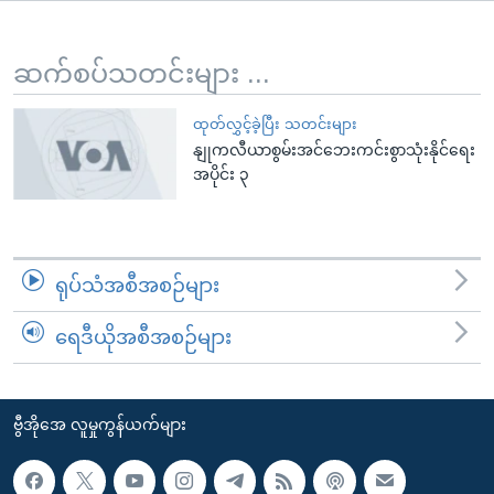
အ
သုတပဒေသာ အင်္ဂလိပ်စာ
ညွန်း
Learning English
စာမျက်နှာ
ဆက်စပ်သတင်းများ ...
သို့
ဗွီအိုအေ လူမှုကွန်ယက်များ
ကျော်
ထုတ်လွှင့်ခဲ့ပြီး သတင်းများ
နျုကလီယာစွမ်းအင်ဘေးကင်းစွာသုံးနိုင်ရေး
ကြည့်
အပိုင်း ၃
ရန်
ဘာသာစကားများ
ရှာဖွေ
ရန်
နေရာ
ရုပ်သံအစီအစဉ်များ
သို့
ကျော်
ရေဒီယိုအစီအစဉ်များ
ရန်
ဗွီအိုအေ လူမှုကွန်ယက်များ