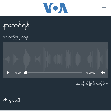
သုံး
ရ
လွယ်ကူ
နားဆင်ရန်
မူလစာမျက်နှာ
စေ
မြန်မာ
၁၁ ဇူလိုင္၊ ၂၀၀၉
သည့်
ကမ္ဘာ့သတင်းများ
Link
ဗွီဒီယို
နိုင်ငံတကာ
များ
သတင်းလွတ်လပ်ခွင့်
အမေရိကန်
No media source currently available
ပင်မ
ရပ်ဝန်းတခု လမ်းတခု အလွန်
တရုတ်
အကြောင်းအရာ
0:00
0:00:00
သို့
အင်္ဂလိပ်စာလေ့လာမယ်
အစ္စရေး-ပါလက်စတိုင်း
တိုက်ရိုက် လင့်ခ်
ကျော်
အပတ်စဉ်ကဏ္ဍများ
အမေရိကန်သုံးအီဒီယံ
ကြည့်
ရေဒီယိုနှင့်ရုပ်သံ အချက်အလက်များ
မကြေးမုံရဲ့ အင်္ဂလိပ်စာ
ရေဒီယို
ရန်
မျှဝေပါ
ပင်မ
ရေဒီယို/တီဗွီအစီအစဉ်
ရုပ်ရှင်ထဲက အင်္ဂလိပ်စာ
တီဗွီ