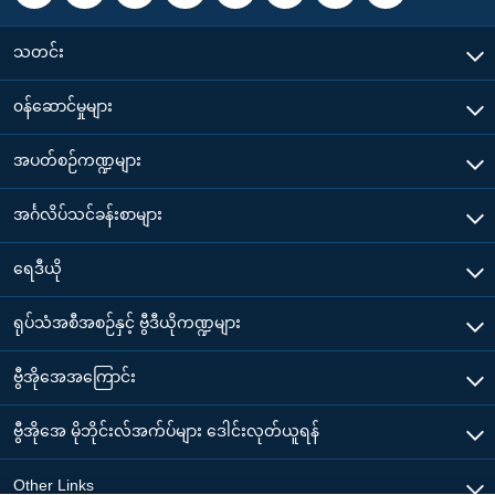
သတင်း
၀န်ဆောင်မှုများ
အပတ်စဉ်ကဏ္ဍများ
အင်္ဂလိပ်သင်ခန်းစာများ
ရေဒီယို
ရုပ်သံအစီအစဉ်နှင့် ဗွီဒီယိုကဏ္ဍများ
ဗွီအိုအေအကြောင်း
ဗွီအိုအေ မိုဘိုင်းလ်အက်ပ်များ ဒေါင်းလုတ်ယူရန်
Other Links