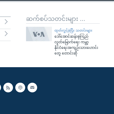
ဆက်စပ်သတင်းများ ...
ထုတ်လွှင့်ခဲ့ပြီး သတင်းများ
ဒေါ်အောင်ဆန်းစုကြည်
လွတ်မြောက်ရေး ကမ္ဘာ့
နိုင်ငံရေးအကျဉ်းသားဟောင်း
တွေ တောင်းဆို