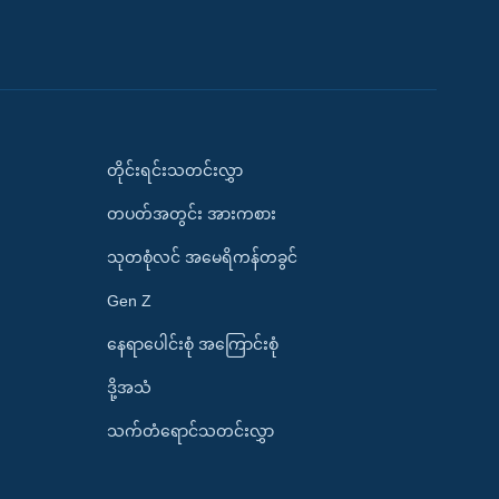
တိုင်းရင်းသတင်းလွှာ
တပတ်အတွင်း အားကစား
သုတစုံလင် အမေရိကန်တခွင်
Gen Z
နေရာပေါင်းစုံ အကြောင်းစုံ
ဒို့အသံ
သက်တံရောင်သတင်းလွှာ