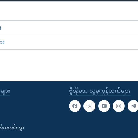
း
ား
ုများ
ဗွီအိုအေ လူမှုကွန်ယက်များ
းလ်သတင်းလွှာ