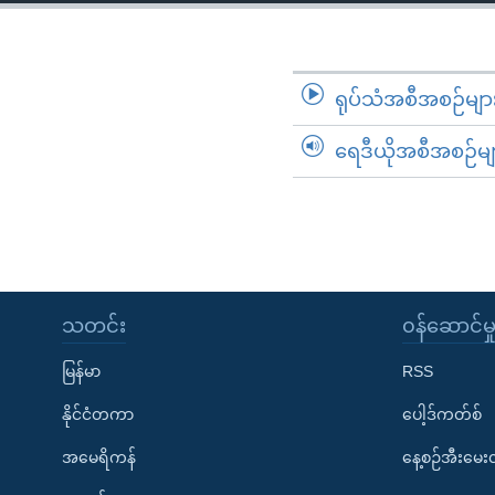
သုတပဒေသာ အင်္ဂလိပ်စာ
အ
ညွန်း
စာမျက်နှာ
သို့
ရုပ်သံအစီအစဉ်မျာ
ကျော်
ရေဒီယိုအစီအစဉ်မျ
ကြည့်
ရန်
ရှာဖွေ
ရန်
နေရာ
သို့
သတင်း
၀န်ဆောင်မှ
ကျော်
ရန်
မြန်မာ
RSS
နိုင်ငံတကာ
ပေါ့ဒ်ကတ်စ်
အမေရိကန်
နေ့စဉ်အီးမေ