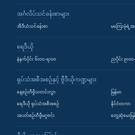
အင်္ဂလိပ်သင်ခန်းစာများ
အီဒီယံသင်ခန်းစာ
မကြေးမုံရဲ့အင
ရေဒီယို
နံနက်ပိုင်း ၆း၀၀-ရး၀၀
ညပိုင်း ၉း၀
ရုပ်သံအစီအစဉ်နှင့် ဗွီဒီယိုကဏ္ဍများ
နေ့စဉ်တီဗွီသတင်းလွှာ
မြန်မာ
ရေဒီယို ရုပ်သံအစီအစဉ်
နိုင်ငံတကာ
အပတ်စဉ်တီဗွီမဂ္ဂဇင်း
တွေ့ဆုံမေးမြန