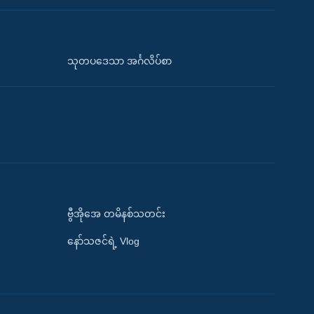
သုတပဒေသာ အင်္ဂလိပ်စာ
ဗွီအိုအေ တမိနစ်သတင်း
နော်သဇင်ရဲ့ Vlog