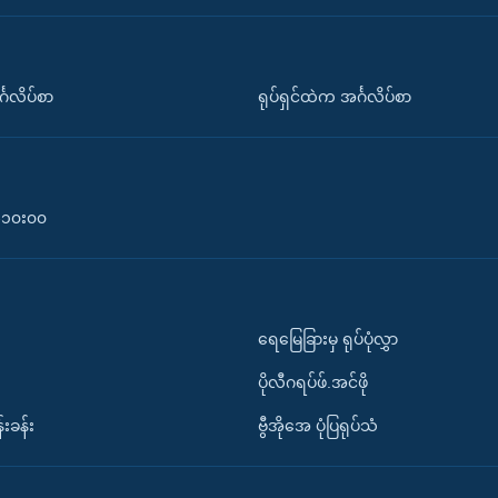
်္ဂလိပ်စာ
ရုပ်ရှင်ထဲက အင်္ဂလိပ်စာ
၀-၁၀း၀၀
ရေမြေခြားမှ ရုပ်ပုံလွှာ
ပိုလီဂရပ်ဖ်.အင်ဖို
်းခန်း
ဗွီအိုအေ ပုံပြရုပ်သံ