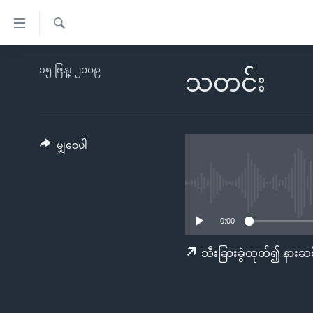
သုံး
ရ
ရှာဖွေ
လွယ်ကူ
မူလစာမျက်နှာ
၁၅ ဇြန္၊ ၂၀၀၉
ရ
သတင်း
စေ
မြန်မာ
လာ
သည့်
ဒ်
ကမ္ဘာ့သတင်းများ
Link
ဗွီဒီယို
နိုင်ငံတကာ
မျှဝေပါ
များ
သတင်းလွတ်လပ်ခွင့်
အမေရိကန်
ပင်မ
ရပ်ဝန်းတခု လမ်းတခု အလွန်
တရုတ်
အကြောင်းအရာ
အင်္ဂလိပ်စာလေ့လာမယ်
အစ္စရေး-ပါလက်စတိုင်း
သို့
0:00
အပတ်စဉ်ကဏ္ဍများ
အမေရိကန်သုံးအီဒီယံ
ကျော်
သီးခြားခွဲထုတ်၍ နားဆင
ကြည့်
ရေဒီယိုနှင့်ရုပ်သံ အချက်အလက်များ
မကြေးမုံရဲ့ အင်္ဂလိပ်စာ
ရေဒီယို
ရန်
ရေဒီယို/တီဗွီအစီအစဉ်
ရုပ်ရှင်ထဲက အင်္ဂလိပ်စာ
တီဗွီ
ပင်မ