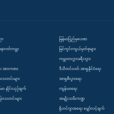
ပညာ
မြန်မာပြည်မှပေးစာ
အနာဂတ်ကမ္ဘာ
မြင်ကွင်းကျယ်မှတ်စုများ
ကမ္ဘာတလွှားခရီးသွား
း အားကစား
ဒီသီတင်းပတ် အာရှနိုင်ငံရေး
ားသတင်းများ
အာရှစီးပွားရေး
်မာ နှိုင်းယှဉ်ချက်
ကျန်းမာရေး
ပြားသတင်းများ
အမျိုးသမီးကဏ္ဍ
ရိုဟင်ဂျာအရေး မျှော်လင့်ချက်