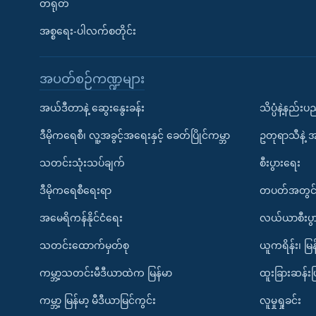
တရုတ်
အစ္စရေး-ပါလက်စတိုင်း
အပတ်စဉ်ကဏ္ဍများ
အယ်ဒီတာနဲ့ ဆွေးနွေးခန်း
သိပ္ပံနဲ့နည်း
ဒီမိုကရေစီ၊ လူ့အခွင့်အရေးနှင့် ခေတ်ပြိုင်ကမ္ဘာ
ဥတုရာသီနဲ့ 
သတင်းသုံးသပ်ချက်
စီးပွားရေး
ဒီမိုကရေစီရေးရာ
တပတ်အတွင်
အမေရိကန်နိုင်ငံရေး
လယ်ယာစီးပွ
သတင်းထောက်မှတ်စု
ယူကရိန်း၊ မြန
ကမ္ဘာ့သတင်းမီဒီယာထဲက မြန်မာ
ထူးခြားဆန်း
ကမ္ဘာ့ မြန်မာ့ မီဒီယာမြင်ကွင်း
လူမှုရှုခင်း