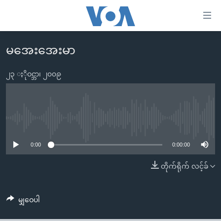
သုံး
ရ
လွယ်ကူ
မအေးအေးမာ
မူလစာမျက်နှာ
စေ
မြန်မာ
၂၃ ႏိုဝင္ဘာ၊ ၂၀၀၉
သည့်
ကမ္ဘာ့သတင်းများ
Link
ဗွီဒီယို
နိုင်ငံတကာ
များ
သတင်းလွတ်လပ်ခွင့်
အမေရိကန်
No media source currently available
ပင်မ
ရပ်ဝန်းတခု လမ်းတခု အလွန်
တရုတ်
အကြောင်းအရာ
0:00
0:00:00
သို့
အင်္ဂလိပ်စာလေ့လာမယ်
အစ္စရေး-ပါလက်စတိုင်း
တိုက်ရိုက် လင့်ခ်
ကျော်
အပတ်စဉ်ကဏ္ဍများ
အမေရိကန်သုံးအီဒီယံ
ကြည့်
ရေဒီယိုနှင့်ရုပ်သံ အချက်အလက်များ
မကြေးမုံရဲ့ အင်္ဂလိပ်စာ
ရေဒီယို
ရန်
မျှဝေပါ
ပင်မ
ရေဒီယို/တီဗွီအစီအစဉ်
ရုပ်ရှင်ထဲက အင်္ဂလိပ်စာ
တီဗွီ