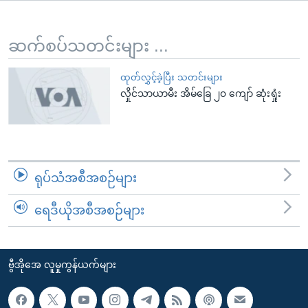
အ
သုတပဒေသာ အင်္ဂလိပ်စာ
ညွန်း
Learning English
စာမျက်နှာ
ဆက်စပ်သတင်းများ ...
သို့
ဗွီအိုအေ လူမှုကွန်ယက်များ
ကျော်
ထုတ်လွှင့်ခဲ့ပြီး သတင်းများ
လှိုင်သာယာမီး အိမ်ခြေ ၂၀ ကျော် ဆုံးရှုံး
ကြည့်
ရန်
ဘာသာစကားများ
ရှာဖွေ
ရန်
နေရာ
ရုပ်သံအစီအစဉ်များ
သို့
ကျော်
ရေဒီယိုအစီအစဉ်များ
ရန်
ဗွီအိုအေ လူမှုကွန်ယက်များ