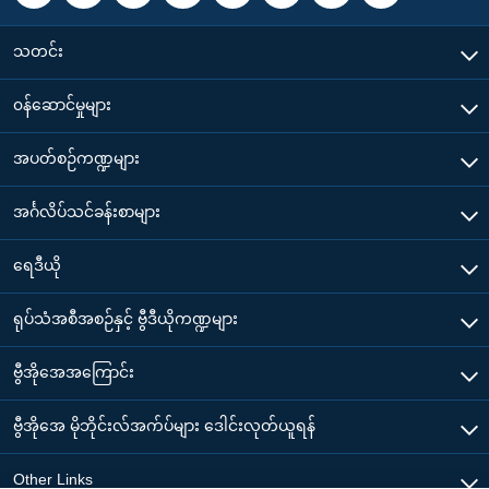
သတင်း
၀န်ဆောင်မှုများ
အပတ်စဉ်ကဏ္ဍများ
အင်္ဂလိပ်သင်ခန်းစာများ
ရေဒီယို
ရုပ်သံအစီအစဉ်နှင့် ဗွီဒီယိုကဏ္ဍများ
ဗွီအိုအေအကြောင်း
ဗွီအိုအေ မိုဘိုင်းလ်အက်ပ်များ ဒေါင်းလုတ်ယူရန်
Other Links