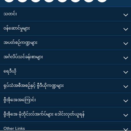
သတင်း
၀န်ဆောင်မှုများ
အပတ်စဉ်ကဏ္ဍများ
အင်္ဂလိပ်သင်ခန်းစာများ
ရေဒီယို
ရုပ်သံအစီအစဉ်နှင့် ဗွီဒီယိုကဏ္ဍများ
ဗွီအိုအေအကြောင်း
ဗွီအိုအေ မိုဘိုင်းလ်အက်ပ်များ ဒေါင်းလုတ်ယူရန်
Other Links