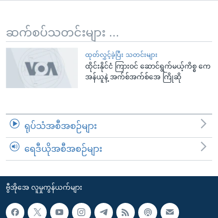
အ
သုတပဒေသာ အင်္ဂလိပ်စာ
ညွန်း
Learning English
စာမျက်နှာ
ဆက်စပ်သတင်းများ ...
သို့
ဗွီအိုအေ လူမှုကွန်ယက်များ
ကျော်
ထုတ်လွှင့်ခဲ့ပြီး သတင်းများ
ထိုင်းနိုင်ငံ ကြားဝင် ဆောင်ရွက်မယ့်ကိစ္စ ကေ
ကြည့်
အန်ယူနဲ့ အက်စ်အက်စ်အေ ကြိုဆို
ရန်
ဘာသာစကားများ
ရှာဖွေ
ရန်
နေရာ
ရုပ်သံအစီအစဉ်များ
သို့
ကျော်
ရေဒီယိုအစီအစဉ်များ
ရန်
ဗွီအိုအေ လူမှုကွန်ယက်များ