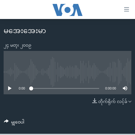
သုံး
ရ
လွယ်ကူ
မအေးအေးမာ
မူလစာမျက်နှာ
စေ
မြန်မာ
၂၄ မတ္၊ ၂၀၀၉
သည့်
ကမ္ဘာ့သတင်းများ
Link
ဗွီဒီယို
နိုင်ငံတကာ
များ
သတင်းလွတ်လပ်ခွင့်
အမေရိကန်
No media source currently available
ပင်မ
ရပ်ဝန်းတခု လမ်းတခု အလွန်
တရုတ်
အကြောင်းအရာ
0:00
0:00:00
သို့
အင်္ဂလိပ်စာလေ့လာမယ်
အစ္စရေး-ပါလက်စတိုင်း
တိုက်ရိုက် လင့်ခ်
ကျော်
အပတ်စဉ်ကဏ္ဍများ
အမေရိကန်သုံးအီဒီယံ
ကြည့်
ရေဒီယိုနှင့်ရုပ်သံ အချက်အလက်များ
မကြေးမုံရဲ့ အင်္ဂလိပ်စာ
ရေဒီယို
ရန်
မျှဝေပါ
ပင်မ
ရေဒီယို/တီဗွီအစီအစဉ်
ရုပ်ရှင်ထဲက အင်္ဂလိပ်စာ
တီဗွီ