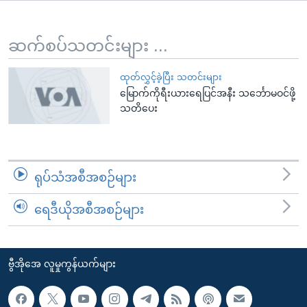
အ
သုတပဒေသာ အင်္ဂလိပ်စာ
ညွန်း
Learning English
စာမျက်နှာ
ဆက်စပ်သတင်းများ ...
သို့
ဗွီအိုအေ လူမှုကွန်ယက်များ
ကျော်
ထုတ်လွှင့်ခဲ့ပြီး သတင်းများ
မြောက်ကိုရီးယားရေပြင်အနီး သင်္ဘောမဝင်ဖို့
ကြည့်
သတိပေး
ရန်
ဘာသာစကားများ
ရှာဖွေ
ရန်
နေရာ
ရုပ်သံအစီအစဉ်များ
သို့
ကျော်
ရေဒီယိုအစီအစဉ်များ
ရန်
ဗွီအိုအေ လူမှုကွန်ယက်များ