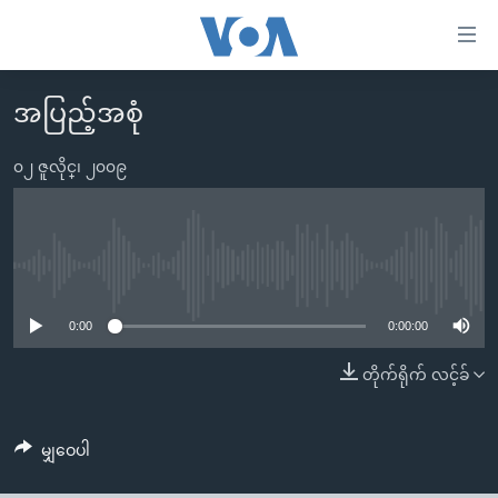
သုံး
ရ
လွယ်ကူ
အပြည့်အစုံ
မူလစာမျက်နှာ
စေ
မြန်မာ
၀၂ ဇူလိုင္၊ ၂၀၀၉
သည့်
ကမ္ဘာ့သတင်းများ
Link
ဗွီဒီယို
နိုင်ငံတကာ
များ
သတင်းလွတ်လပ်ခွင့်
အမေရိကန်
No media source currently available
ပင်မ
ရပ်ဝန်းတခု လမ်းတခု အလွန်
တရုတ်
အကြောင်းအရာ
0:00
0:00:00
သို့
အင်္ဂလိပ်စာလေ့လာမယ်
အစ္စရေး-ပါလက်စတိုင်း
တိုက်ရိုက် လင့်ခ်
ကျော်
အပတ်စဉ်ကဏ္ဍများ
အမေရိကန်သုံးအီဒီယံ
ကြည့်
ရေဒီယိုနှင့်ရုပ်သံ အချက်အလက်များ
မကြေးမုံရဲ့ အင်္ဂလိပ်စာ
ရေဒီယို
ရန်
မျှဝေပါ
ပင်မ
ရေဒီယို/တီဗွီအစီအစဉ်
ရုပ်ရှင်ထဲက အင်္ဂလိပ်စာ
တီဗွီ