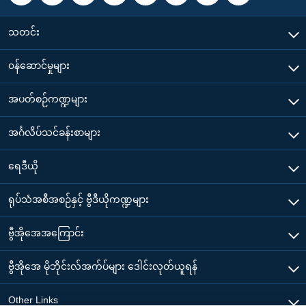
သတင်း
၀န်ဆောင်မှုများ
အပတ်စဉ်ကဏ္ဍများ
အင်္ဂလိပ်သင်ခန်းစာများ
ရေဒီယို
ရုပ်သံအစီအစဉ်နှင့် ဗွီဒီယိုကဏ္ဍများ
ဗွီအိုအေအကြောင်း
ဗွီအိုအေ မိုဘိုင်းလ်အက်ပ်များ ဒေါင်းလုတ်ယူရန်
Other Links