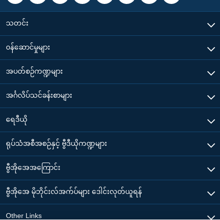
သတင်း
၀န်ဆောင်မှုများ
အပတ်စဉ်ကဏ္ဍများ
အင်္ဂလိပ်သင်ခန်းစာများ
ရေဒီယို
ရုပ်သံအစီအစဉ်နှင့် ဗွီဒီယိုကဏ္ဍများ
ဗွီအိုအေအကြောင်း
ဗွီအိုအေ မိုဘိုင်းလ်အက်ပ်များ ဒေါင်းလုတ်ယူရန်
Other Links