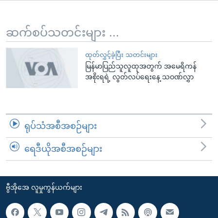
အ
သုတပဒေသာ အင်္ဂလိပ်စာ
ညွန်း
Learning English
စာမျက်နှာ
ဆက်စပ်သတင်းများ ...
သို့
ဗွီအိုအေ လူမှုကွန်ယက်များ
ကျော်
ထုတ်လွှင့်ခဲ့ပြီး သတင်းများ
မြန်မာပြည်သူလူထုအတွက် အမေရိကန်
ကြည့်
အစိုးရရဲ့ လွတ်လပ်ရေးနေ့ သဝဏ်လွှာ
ရန်
ဘာသာစကားများ
ရှာဖွေ
ရန်
နေရာ
ရုပ်သံအစီအစဉ်များ
သို့
ကျော်
ရေဒီယိုအစီအစဉ်များ
ရန်
ဗွီအိုအေ လူမှုကွန်ယက်များ