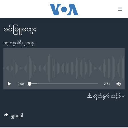
သုံး
ရ
လွယ်ကူ
ခင်ဖြူထွေး
မူလစာမျက်နှာ
စေ
မြန်မာ
၀၃ ဇန္နဝါရီ၊ ၂၀၀၉
သည့်
ကမ္ဘာ့သတင်းများ
Link
ဗွီဒီယို
နိုင်ငံတကာ
များ
သတင်းလွတ်လပ်ခွင့်
အမေရိကန်
No media source currently available
ပင်မ
ရပ်ဝန်းတခု လမ်းတခု အလွန်
တရုတ်
အကြောင်းအရာ
0:00
2:31
သို့
အင်္ဂလိပ်စာလေ့လာမယ်
အစ္စရေး-ပါလက်စတိုင်း
တိုက်ရိုက် လင့်ခ်
ကျော်
အပတ်စဉ်ကဏ္ဍများ
အမေရိကန်သုံးအီဒီယံ
ကြည့်
ရေဒီယိုနှင့်ရုပ်သံ အချက်အလက်များ
မကြေးမုံရဲ့ အင်္ဂလိပ်စာ
ရေဒီယို
ရန်
မျှဝေပါ
ပင်မ
ရေဒီယို/တီဗွီအစီအစဉ်
ရုပ်ရှင်ထဲက အင်္ဂလိပ်စာ
တီဗွီ