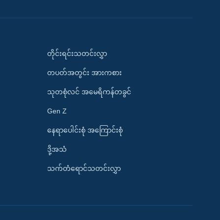
တိုင်းရင်းသတင်းလွှာ
တပတ်အတွင်း အားကစား
သုတစုံလင် အမေရိကန်တခွင်
Gen Z
နေရာပေါင်းစုံ အကြောင်းစုံ
ဒို့အသံ
သက်တံရောင်သတင်းလွှာ