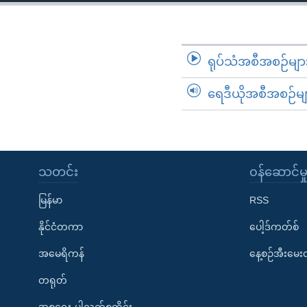
သုတပဒေသာ အင်္ဂလိပ်စာ
အ
ညွန်း
စာမျက်နှာ
သို့
ရုပ်သံအစီအစဉ်မျာ
ကျော်
ရေဒီယိုအစီအစဉ်မျ
ကြည့်
ရန်
ရှာဖွေ
ရန်
နေရာ
သတင်း
၀န်ဆောင်မှ
သို့
မြန်မာ
RSS
ကျော်
ရန်
နိုင်ငံတကာ
ပေါ့ဒ်ကတ်စ်
အမေရိကန်
နေ့စဉ်အီးမေ
တရုတ်