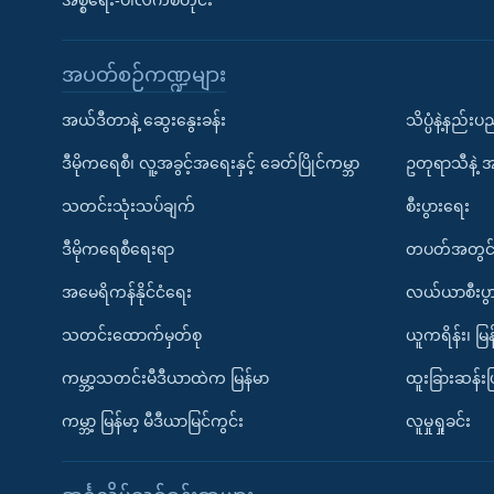
အစ္စရေး-ပါလက်စတိုင်း
အပတ်စဉ်ကဏ္ဍများ
အယ်ဒီတာနဲ့ ဆွေးနွေးခန်း
သိပ္ပံနဲ့နည်း
ဒီမိုကရေစီ၊ လူ့အခွင့်အရေးနှင့် ခေတ်ပြိုင်ကမ္ဘာ
ဥတုရာသီနဲ့ 
သတင်းသုံးသပ်ချက်
စီးပွားရေး
ဒီမိုကရေစီရေးရာ
တပတ်အတွင်
အမေရိကန်နိုင်ငံရေး
လယ်ယာစီးပွ
သတင်းထောက်မှတ်စု
ယူကရိန်း၊ မြန
ကမ္ဘာ့သတင်းမီဒီယာထဲက မြန်မာ
ထူးခြားဆန်း
ကမ္ဘာ့ မြန်မာ့ မီဒီယာမြင်ကွင်း
လူမှုရှုခင်း