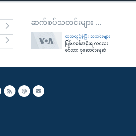
ဆက်စပ်သတင်းများ ...
ထုတ်လွှင့်ခဲ့ပြီး သတင်းများ
မြန်မာစစ်အစိုးရ ကလေး
စစ်သား စုဆောင်းနေဆဲ