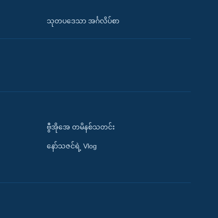
သုတပဒေသာ အင်္ဂလိပ်စာ
ဗွီအိုအေ တမိနစ်သတင်း
နော်သဇင်ရဲ့ Vlog