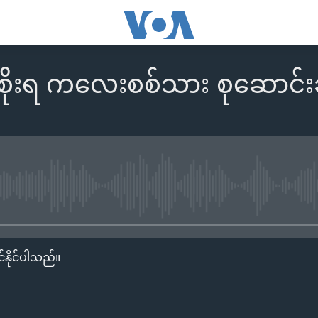
စိုးရ ကလေးစစ်သား စုဆောင်း
No media source currently availa
်နိုင်ပါသည်။