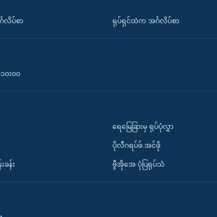
်္ဂလိပ်စာ
ရုပ်ရှင်ထဲက အင်္ဂလိပ်စာ
၀-၁၀း၀၀
ရေမြေခြားမှ ရုပ်ပုံလွှာ
ပိုလီဂရပ်ဖ်.အင်ဖို
်းခန်း
ဗွီအိုအေ ပုံပြရုပ်သံ