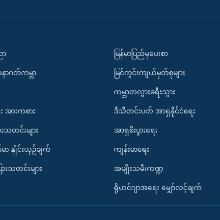
ပညာ
မြန်မာပြည်မှပေးစာ
အနာဂတ်ကမ္ဘာ
မြင်ကွင်းကျယ်မှတ်စုများ
ကမ္ဘာတလွှားခရီးသွား
း အားကစား
ဒီသီတင်းပတ် အာရှနိုင်ငံရေး
ားသတင်းများ
အာရှစီးပွားရေး
်မာ နှိုင်းယှဉ်ချက်
ကျန်းမာရေး
ပြားသတင်းများ
အမျိုးသမီးကဏ္ဍ
ရိုဟင်ဂျာအရေး မျှော်လင့်ချက်