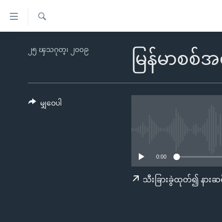
သုံး
ရ
ရှာဖွေ
လွယ်ကူ
မူလစာမျက်နှာ
၂၅ ၾသဂုတ္၊ ၂၀၀၉
ရ
မြန်မာစစ်အ
စေ
မြန်မာ
လာ
သည့်
ဒ်
ကမ္ဘာ့သတင်းများ
Link
ဗွီဒီယို
နိုင်ငံတကာ
မျှဝေပါ
များ
သတင်းလွတ်လပ်ခွင့်
အမေရိကန်
ပင်မ
ရပ်ဝန်းတခု လမ်းတခု အလွန်
တရုတ်
အကြောင်းအရာ
အင်္ဂလိပ်စာလေ့လာမယ်
အစ္စရေး-ပါလက်စတိုင်း
သို့
0:00
အပတ်စဉ်ကဏ္ဍများ
အမေရိကန်သုံးအီဒီယံ
ကျော်
သီးခြားခွဲထုတ်၍ နားဆင
ကြည့်
ရေဒီယိုနှင့်ရုပ်သံ အချက်အလက်များ
မကြေးမုံရဲ့ အင်္ဂလိပ်စာ
ရေဒီယို
ရန်
ရေဒီယို/တီဗွီအစီအစဉ်
ရုပ်ရှင်ထဲက အင်္ဂလိပ်စာ
တီဗွီ
ပင်မ