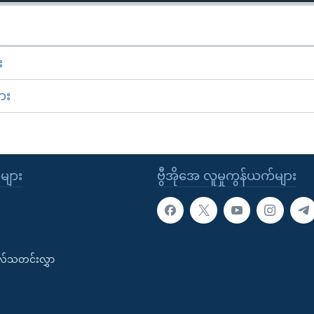
း
ား
ုများ
ဗွီအိုအေ လူမှုကွန်ယက်များ
းလ်သတင်းလွှာ