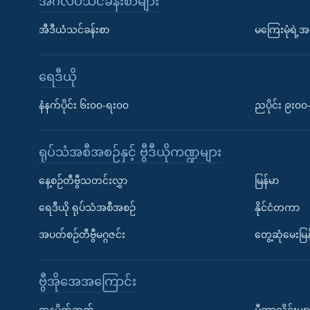
အင်္ဂလိပ်သင်ခန်းစာများ
အီဒီယံသင်ခန်းစာ
မကြေးမုံရဲ့အင
ရေဒီယို
နံနက်ပိုင်း ၆း၀၀-ရး၀၀
ညပိုင်း ၉း၀
ရုပ်သံအစီအစဉ်နှင့် ဗွီဒီယိုကဏ္ဍများ
နေ့စဉ်တီဗွီသတင်းလွှာ
မြန်မာ
ရေဒီယို ရုပ်သံအစီအစဉ်
နိုင်ငံတကာ
အပတ်စဉ်တီဗွီမဂ္ဂဇင်း
တွေ့ဆုံမေးမြန
ဗွီအိုအေအကြောင်း