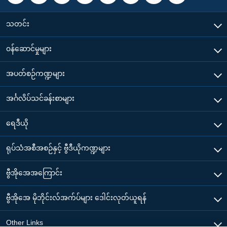
သတင်း
၀န်ဆောင်မှုများ
အပတ်စဉ်ကဏ္ဍများ
အင်္ဂလိပ်သင်ခန်းစာများ
ရေဒီယို
ရုပ်သံအစီအစဉ်နှင့် ဗွီဒီယိုကဏ္ဍများ
ဗွီအိုအေအကြောင်း
ဗွီအိုအေ မိုဘိုင်းလ်အက်ပ်များ ဒေါင်းလုတ်ယူရန်
Other Links