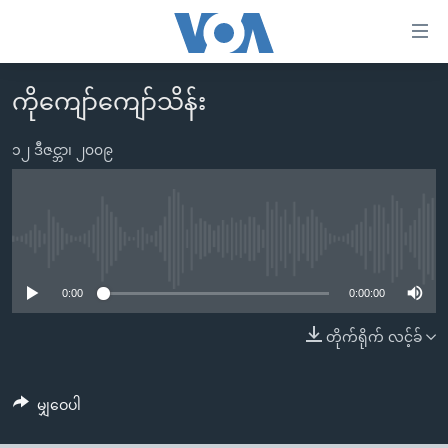
သုံး
ရ
လွယ်ကူ
ကိုကျော်ကျော်သိန်း
မူလစာမျက်နှာ
စေ
မြန်မာ
၁၂ ဒီဇင္ဘာ၊ ၂၀၀၉
သည့်
ကမ္ဘာ့သတင်းများ
Link
ဗွီဒီယို
နိုင်ငံတကာ
များ
သတင်းလွတ်လပ်ခွင့်
အမေရိကန်
No media source currently available
ပင်မ
ရပ်ဝန်းတခု လမ်းတခု အလွန်
တရုတ်
အကြောင်းအရာ
0:00
0:00:00
သို့
အင်္ဂလိပ်စာလေ့လာမယ်
အစ္စရေး-ပါလက်စတိုင်း
တိုက်ရိုက် လင့်ခ်
ကျော်
အပတ်စဉ်ကဏ္ဍများ
အမေရိကန်သုံးအီဒီယံ
ကြည့်
ရေဒီယိုနှင့်ရုပ်သံ အချက်အလက်များ
မကြေးမုံရဲ့ အင်္ဂလိပ်စာ
ရေဒီယို
ရန်
မျှဝေပါ
ပင်မ
ရေဒီယို/တီဗွီအစီအစဉ်
ရုပ်ရှင်ထဲက အင်္ဂလိပ်စာ
တီဗွီ