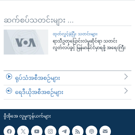
အ
သုတပဒေသာ အင်္ဂလိပ်စာ
ညွန်း
Learning English
စာမျက်နှာ
ဆက်စပ်သတင်းများ ...
သို့
ဗွီအိုအေ လူမှုကွန်ယက်များ
ကျော်
ထုတ်လွှင့်ခဲ့ပြီး သတင်းများ
ရာသီဥတုပြောင်းလဲမှုဆိုင်ရာ သတင်း
ကြည့်
လွတ်လပ်ခွင့် မြန်မာနိုင်ငံမှာရဖို့ အရေးကြီး
ရန်
ဘာသာစကားများ
ရှာဖွေ
ရန်
နေရာ
ရုပ်သံအစီအစဉ်များ
သို့
ကျော်
ရေဒီယိုအစီအစဉ်များ
ရန်
ဗွီအိုအေ လူမှုကွန်ယက်များ