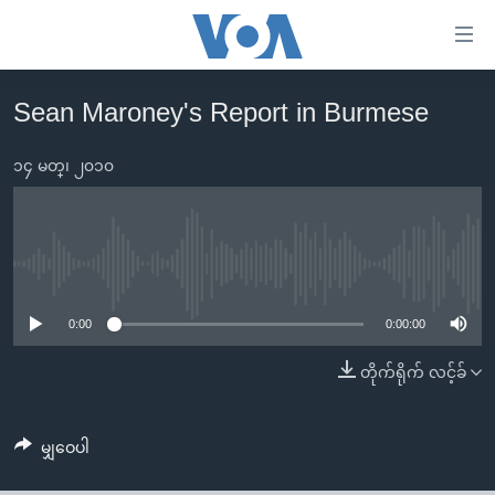
သုံး
ရ
လွယ်ကူ
Sean Maroney's Report in Burmese
မူလစာမျက်နှာ
စေ
မြန်မာ
၁၄ မတ္၊ ၂၀၁၀
သည့်
ကမ္ဘာ့သတင်းများ
Link
ဗွီဒီယို
နိုင်ငံတကာ
များ
သတင်းလွတ်လပ်ခွင့်
အမေရိကန်
No media source currently available
ပင်မ
ရပ်ဝန်းတခု လမ်းတခု အလွန်
တရုတ်
အကြောင်းအရာ
0:00
0:00:00
သို့
အင်္ဂလိပ်စာလေ့လာမယ်
အစ္စရေး-ပါလက်စတိုင်း
တိုက်ရိုက် လင့်ခ်
ကျော်
အပတ်စဉ်ကဏ္ဍများ
အမေရိကန်သုံးအီဒီယံ
ကြည့်
ရေဒီယိုနှင့်ရုပ်သံ အချက်အလက်များ
မကြေးမုံရဲ့ အင်္ဂလိပ်စာ
ရေဒီယို
ရန်
မျှဝေပါ
ပင်မ
ရေဒီယို/တီဗွီအစီအစဉ်
ရုပ်ရှင်ထဲက အင်္ဂလိပ်စာ
တီဗွီ