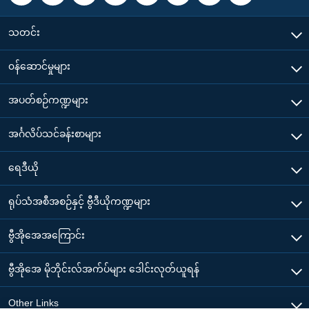
သတင်း
၀န်ဆောင်မှုများ
အပတ်စဉ်ကဏ္ဍများ
အင်္ဂလိပ်သင်ခန်းစာများ
ရေဒီယို
ရုပ်သံအစီအစဉ်နှင့် ဗွီဒီယိုကဏ္ဍများ
ဗွီအိုအေအကြောင်း
ဗွီအိုအေ မိုဘိုင်းလ်အက်ပ်များ ဒေါင်းလုတ်ယူရန်
Other Links