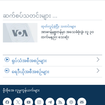
အ
သုတပဒေသာ အင်္ဂလိပ်စာ
ညွန်း
Learning English
စာမျက်နှာ
ဆက်စပ်သတင်းများ ...
သို့
ဗွီအိုအေ လူမှုကွန်ယက်များ
ကျော်
ထုတ်လွှင့်ခဲ့ပြီး သတင်းများ
အာဖဂန်နစ္စတန်မှာ အသေခံဗုံးခွဲ၊ လူ ၃၀
ကြည့်
ထက်မနည်း သေဆုံး
ရန်
ဘာသာစကားများ
ရှာဖွေ
ရန်
နေရာ
ရုပ်သံအစီအစဉ်များ
သို့
ကျော်
ရေဒီယိုအစီအစဉ်များ
ရန်
ဗွီအိုအေ လူမှုကွန်ယက်များ