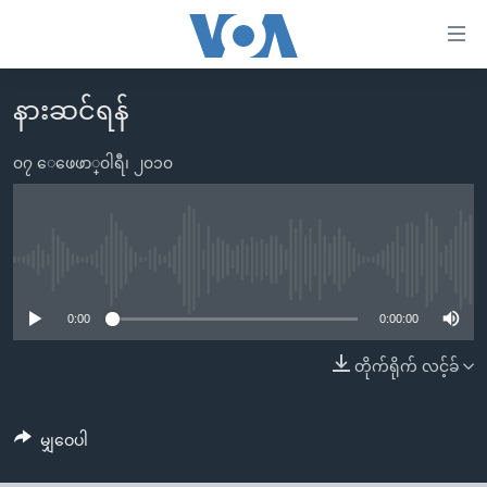
သုံး
ရ
လွယ်ကူ
နားဆင်ရန်
မူလစာမျက်နှာ
စေ
မြန်မာ
၀၇ ေဖေဖာ္၀ါရီ၊ ၂၀၁၀
သည့်
ကမ္ဘာ့သတင်းများ
Link
ဗွီဒီယို
နိုင်ငံတကာ
များ
သတင်းလွတ်လပ်ခွင့်
အမေရိကန်
No media source currently available
ပင်မ
ရပ်ဝန်းတခု လမ်းတခု အလွန်
တရုတ်
အကြောင်းအရာ
0:00
0:00:00
သို့
အင်္ဂလိပ်စာလေ့လာမယ်
အစ္စရေး-ပါလက်စတိုင်း
တိုက်ရိုက် လင့်ခ်
ကျော်
အပတ်စဉ်ကဏ္ဍများ
အမေရိကန်သုံးအီဒီယံ
ကြည့်
ရေဒီယိုနှင့်ရုပ်သံ အချက်အလက်များ
မကြေးမုံရဲ့ အင်္ဂလိပ်စာ
ရေဒီယို
ရန်
မျှဝေပါ
ပင်မ
ရေဒီယို/တီဗွီအစီအစဉ်
ရုပ်ရှင်ထဲက အင်္ဂလိပ်စာ
တီဗွီ