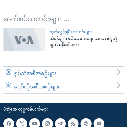
အ
သုတပဒေသာ အင်္ဂလိပ်စာ
ညွန်း
Learning English
စာမျက်နှာ
ဆက်စပ်သတင်းများ ...
သို့
ဗွီအိုအေ လူမှုကွန်ယက်များ
ကျော်
ထုတ်လွှင့်ခဲ့ပြီး သတင်းများ
အီရန်နျူကလီးယားအရေး သဘောတူညီ
ကြည့်
ချက် မနီးစပ်သေး
ရန်
ဘာသာစကားများ
ရှာဖွေ
ရန်
နေရာ
ရုပ်သံအစီအစဉ်များ
သို့
ကျော်
ရေဒီယိုအစီအစဉ်များ
ရန်
ဗွီအိုအေ လူမှုကွန်ယက်များ