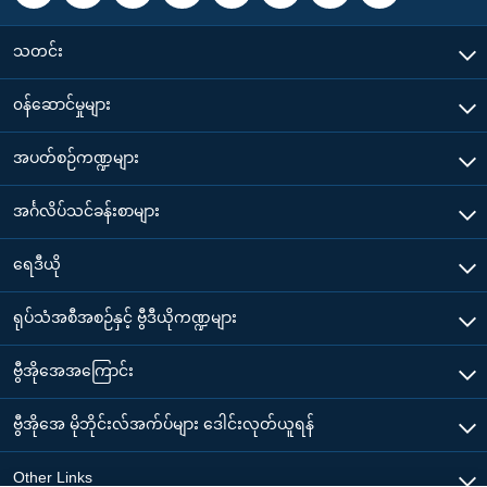
သတင်း
၀န်ဆောင်မှုများ
အပတ်စဉ်ကဏ္ဍများ
အင်္ဂလိပ်သင်ခန်းစာများ
ရေဒီယို
ရုပ်သံအစီအစဉ်နှင့် ဗွီဒီယိုကဏ္ဍများ
ဗွီအိုအေအကြောင်း
ဗွီအိုအေ မိုဘိုင်းလ်အက်ပ်များ ဒေါင်းလုတ်ယူရန်
Other Links