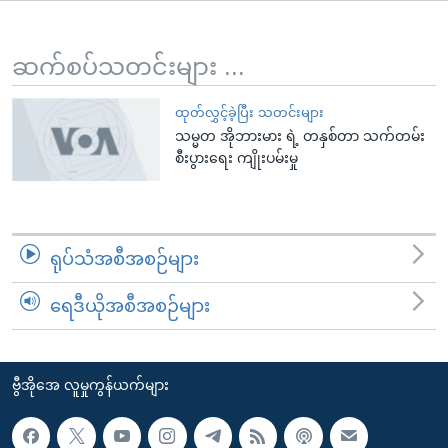
အ
သုတပဒေသာ အင်္ဂလိပ်စာ
ညွန်း
Learning English
စာမျက်နှာ
ဆက်စပ်သတင်းများ ...
သို့
ဗွီအိုအေ လူမှုကွန်ယက်များ
ကျော်
ထုတ်လွှင့်ခဲ့ပြီး သတင်းများ
သမ္မတ အိုဘားမား ရဲ့ တနှစ်တာ သက်တမ်း
ကြည့်
စီးပွားရေး ကျိုးပမ်းမှု
ရန်
ဘာသာစကားများ
ရှာဖွေ
ရန်
နေရာ
ရုပ်သံအစီအစဉ်များ
သို့
ကျော်
ရေဒီယိုအစီအစဉ်များ
ရန်
ဗွီအိုအေ လူမှုကွန်ယက်များ