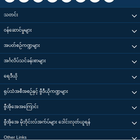
သတင်း
၀န်ဆောင်မှုများ
အပတ်စဉ်ကဏ္ဍများ
အင်္ဂလိပ်သင်ခန်းစာများ
ရေဒီယို
ရုပ်သံအစီအစဉ်နှင့် ဗွီဒီယိုကဏ္ဍများ
ဗွီအိုအေအကြောင်း
ဗွီအိုအေ မိုဘိုင်းလ်အက်ပ်များ ဒေါင်းလုတ်ယူရန်
Other Links