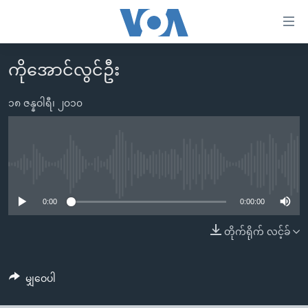
သုံး
ရ
လွယ်ကူ
ကိုအောင်လွင်ဦး
မူလစာမျက်နှာ
စေ
မြန်မာ
၁၈ ဇန္နဝါရီ၊ ၂၀၁၀
သည့်
ကမ္ဘာ့သတင်းများ
Link
ဗွီဒီယို
နိုင်ငံတကာ
များ
သတင်းလွတ်လပ်ခွင့်
အမေရိကန်
No media source currently available
ပင်မ
ရပ်ဝန်းတခု လမ်းတခု အလွန်
တရုတ်
အကြောင်းအရာ
0:00
0:00:00
သို့
အင်္ဂလိပ်စာလေ့လာမယ်
အစ္စရေး-ပါလက်စတိုင်း
တိုက်ရိုက် လင့်ခ်
ကျော်
အပတ်စဉ်ကဏ္ဍများ
အမေရိကန်သုံးအီဒီယံ
ကြည့်
ရေဒီယိုနှင့်ရုပ်သံ အချက်အလက်များ
မကြေးမုံရဲ့ အင်္ဂလိပ်စာ
ရေဒီယို
ရန်
မျှဝေပါ
ပင်မ
ရေဒီယို/တီဗွီအစီအစဉ်
ရုပ်ရှင်ထဲက အင်္ဂလိပ်စာ
တီဗွီ