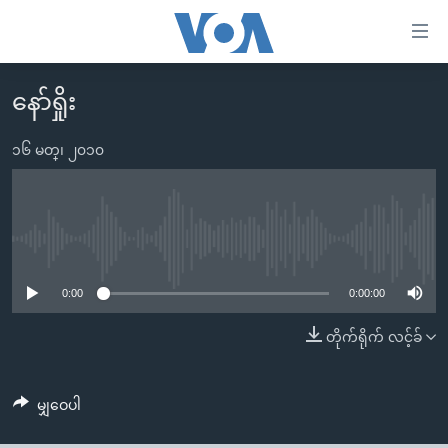
သုံး
ရ
လွယ်ကူ
နော်ရှိုး
မူလစာမျက်နှာ
စေ
မြန်မာ
၁၆ မတ္၊ ၂၀၁၀
သည့်
ကမ္ဘာ့သတင်းများ
Link
ဗွီဒီယို
နိုင်ငံတကာ
များ
သတင်းလွတ်လပ်ခွင့်
အမေရိကန်
No media source currently available
ပင်မ
ရပ်ဝန်းတခု လမ်းတခု အလွန်
တရုတ်
အကြောင်းအရာ
0:00
0:00:00
သို့
အင်္ဂလိပ်စာလေ့လာမယ်
အစ္စရေး-ပါလက်စတိုင်း
တိုက်ရိုက် လင့်ခ်
ကျော်
အပတ်စဉ်ကဏ္ဍများ
အမေရိကန်သုံးအီဒီယံ
ကြည့်
ရေဒီယိုနှင့်ရုပ်သံ အချက်အလက်များ
မကြေးမုံရဲ့ အင်္ဂလိပ်စာ
ရေဒီယို
ရန်
မျှဝေပါ
ပင်မ
ရေဒီယို/တီဗွီအစီအစဉ်
ရုပ်ရှင်ထဲက အင်္ဂလိပ်စာ
တီဗွီ