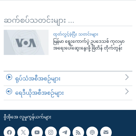
အ
သုတပဒေသာ အင်္ဂလိပ်စာ
ညွန်း
Learning English
စာမျက်နှာ
ဆက်စပ်သတင်းများ ...
သို့
ဗွီအိုအေ လူမှုကွန်ယက်များ
ကျော်
ထုတ်လွှင့်ခဲ့ပြီး သတင်းများ
မြန်မာ ရွေးကောက်ပွဲ ဥပဒေသစ် ကုလမှာ
ကြည့်
အရေးပေါ်ဆွေးနွေးဖို့ ဗြိတိန် တိုက်တွန်း
ရန်
ဘာသာစကားများ
ရှာဖွေ
ရန်
နေရာ
ရုပ်သံအစီအစဉ်များ
သို့
ကျော်
ရေဒီယိုအစီအစဉ်များ
ရန်
ဗွီအိုအေ လူမှုကွန်ယက်များ