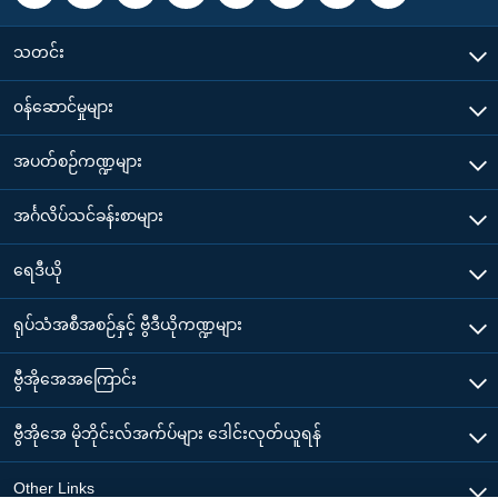
သတင်း
၀န်ဆောင်မှုများ
အပတ်စဉ်ကဏ္ဍများ
အင်္ဂလိပ်သင်ခန်းစာများ
ရေဒီယို
ရုပ်သံအစီအစဉ်နှင့် ဗွီဒီယိုကဏ္ဍများ
ဗွီအိုအေအကြောင်း
ဗွီအိုအေ မိုဘိုင်းလ်အက်ပ်များ ဒေါင်းလုတ်ယူရန်
Other Links