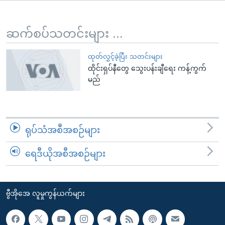
အ
သုတပဒေသာ အင်္ဂလိပ်စာ
ညွန်း
Learning English
စာမျက်နှာ
ဆက်စပ်သတင်းများ ...
သို့
ဗွီအိုအေ လူမှုကွန်ယက်များ
ကျော်
ထုတ်လွှင့်ခဲ့ပြီး သတင်းများ
ထိုင်းရှပ်နီတွေ သွေးပန်းချီရေး ကန့်ကွက်
ကြည့်
မည်
ရန်
ဘာသာစကားများ
ရှာဖွေ
ရန်
နေရာ
ရုပ်သံအစီအစဉ်များ
သို့
ကျော်
ရေဒီယိုအစီအစဉ်များ
ရန်
ဗွီအိုအေ လူမှုကွန်ယက်များ