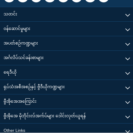
သတင်း
၀န်ဆောင်မှုများ
အပတ်စဉ်ကဏ္ဍများ
အင်္ဂလိပ်သင်ခန်းစာများ
ရေဒီယို
ရုပ်သံအစီအစဉ်နှင့် ဗွီဒီယိုကဏ္ဍများ
ဗွီအိုအေအကြောင်း
ဗွီအိုအေ မိုဘိုင်းလ်အက်ပ်များ ဒေါင်းလုတ်ယူရန်
Other Links