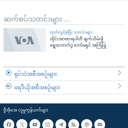
အ
သုတပဒေသာ အင်္ဂလိပ်စာ
ညွန်း
Learning English
စာမျက်နှာ
ဆက်စပ်သတင်းများ ...
သို့
ဗွီအိုအေ လူမှုကွန်ယက်များ
ကျော်
ထုတ်လွှင့်ခဲ့ပြီး သတင်းများ
ထိုင်းအာဏာရပါတီ ဖျက်သိမ်းဖို့
ကြည့်
ရွေးကောက်ပွဲ ကော်မရှင် အကြံပြု
ရန်
ဘာသာစကားများ
ရှာဖွေ
ရန်
နေရာ
ရုပ်သံအစီအစဉ်များ
သို့
ကျော်
ရေဒီယိုအစီအစဉ်များ
ရန်
ဗွီအိုအေ လူမှုကွန်ယက်များ