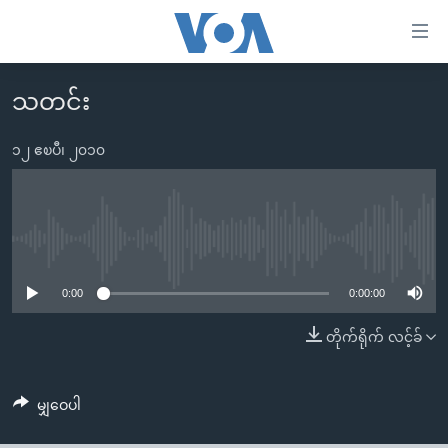
သုံး
ရ
လွယ်ကူ
သတင်း
မူလစာမျက်နှာ
စေ
မြန်မာ
၁၂ ဧၿပီ၊ ၂၀၁၀
သည့်
ကမ္ဘာ့သတင်းများ
Link
ဗွီဒီယို
နိုင်ငံတကာ
များ
သတင်းလွတ်လပ်ခွင့်
အမေရိကန်
No media source currently available
ပင်မ
ရပ်ဝန်းတခု လမ်းတခု အလွန်
တရုတ်
အကြောင်းအရာ
0:00
0:00:00
သို့
အင်္ဂလိပ်စာလေ့လာမယ်
အစ္စရေး-ပါလက်စတိုင်း
တိုက်ရိုက် လင့်ခ်
ကျော်
အပတ်စဉ်ကဏ္ဍများ
အမေရိကန်သုံးအီဒီယံ
ကြည့်
ရေဒီယိုနှင့်ရုပ်သံ အချက်အလက်များ
မကြေးမုံရဲ့ အင်္ဂလိပ်စာ
ရေဒီယို
ရန်
မျှဝေပါ
ပင်မ
ရေဒီယို/တီဗွီအစီအစဉ်
ရုပ်ရှင်ထဲက အင်္ဂလိပ်စာ
တီဗွီ