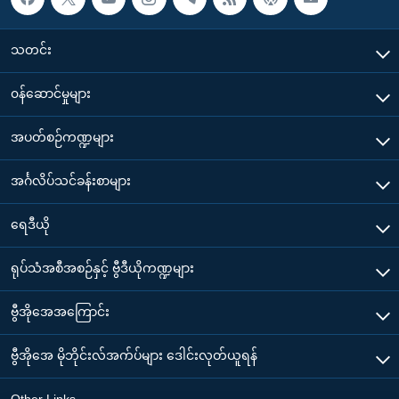
သတင်း
၀န်ဆောင်မှုများ
အပတ်စဉ်ကဏ္ဍများ
အင်္ဂလိပ်သင်ခန်းစာများ
ရေဒီယို
ရုပ်သံအစီအစဉ်နှင့် ဗွီဒီယိုကဏ္ဍများ
ဗွီအိုအေအကြောင်း
ဗွီအိုအေ မိုဘိုင်းလ်အက်ပ်များ ဒေါင်းလုတ်ယူရန်