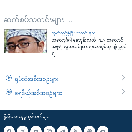
အ
သုတပဒေသာ အင်္ဂလိပ်စာ
ညွန်း
Learning English
စာမျက်နှာ
ဆက်စပ်သတင်းများ ...
သို့
ဗွီအိုအေ လူမှုကွန်ယက်များ
ကျော်
ထုတ်လွှင့်ခဲ့ပြီး သတင်းများ
ဘလော့ဂ်ဂါ နေဘုန်းလတ် PEN ကလောင်
ကြည့်
အဖွဲ့ရဲ့ လွတ်လပ်စွာ ရေးသားခွင့်ဆု ချီးမြှင့်ခံ
ရန်
ရ
ဘာသာစကားများ
ရှာဖွေ
ရန်
နေရာ
ရုပ်သံအစီအစဉ်များ
သို့
ကျော်
ရေဒီယိုအစီအစဉ်များ
ရန်
ဗွီအိုအေ လူမှုကွန်ယက်များ