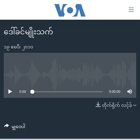
သုံး
ရ
လွယ်ကူ
ဒေါ်ခင်မျိုးသက်
မူလစာမျက်နှာ
စေ
မြန်မာ
၁၉ ဧၿပီ၊ ၂၀၁၀
သည့်
ကမ္ဘာ့သတင်းများ
Link
ဗွီဒီယို
နိုင်ငံတကာ
များ
သတင်းလွတ်လပ်ခွင့်
အမေရိကန်
No media source currently available
ပင်မ
ရပ်ဝန်းတခု လမ်းတခု အလွန်
တရုတ်
အကြောင်းအရာ
0:00
0:00:00
သို့
အင်္ဂလိပ်စာလေ့လာမယ်
အစ္စရေး-ပါလက်စတိုင်း
တိုက်ရိုက် လင့်ခ်
ကျော်
အပတ်စဉ်ကဏ္ဍများ
အမေရိကန်သုံးအီဒီယံ
ကြည့်
ရေဒီယိုနှင့်ရုပ်သံ အချက်အလက်များ
မကြေးမုံရဲ့ အင်္ဂလိပ်စာ
ရေဒီယို
ရန်
မျှဝေပါ
ပင်မ
ရေဒီယို/တီဗွီအစီအစဉ်
ရုပ်ရှင်ထဲက အင်္ဂလိပ်စာ
တီဗွီ