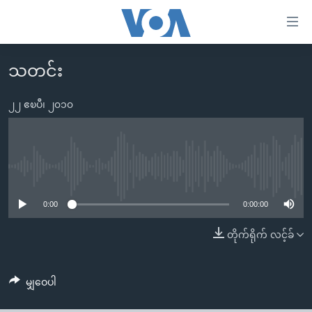
သုံး
ရ
လွယ်ကူ
သတင်း
မူလစာမျက်နှာ
စေ
မြန်မာ
၂၂ ဧၿပီ၊ ၂၀၁၀
သည့်
ကမ္ဘာ့သတင်းများ
Link
ဗွီဒီယို
နိုင်ငံတကာ
များ
သတင်းလွတ်လပ်ခွင့်
အမေရိကန်
No media source currently available
ပင်မ
ရပ်ဝန်းတခု လမ်းတခု အလွန်
တရုတ်
အကြောင်းအရာ
0:00
0:00:00
သို့
အင်္ဂလိပ်စာလေ့လာမယ်
အစ္စရေး-ပါလက်စတိုင်း
တိုက်ရိုက် လင့်ခ်
ကျော်
အပတ်စဉ်ကဏ္ဍများ
အမေရိကန်သုံးအီဒီယံ
ကြည့်
ရေဒီယိုနှင့်ရုပ်သံ အချက်အလက်များ
မကြေးမုံရဲ့ အင်္ဂလိပ်စာ
ရေဒီယို
ရန်
မျှဝေပါ
ပင်မ
ရေဒီယို/တီဗွီအစီအစဉ်
ရုပ်ရှင်ထဲက အင်္ဂလိပ်စာ
တီဗွီ