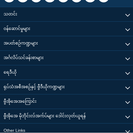
သတင်း
၀န်ဆောင်မှုများ
အပတ်စဉ်ကဏ္ဍများ
အင်္ဂလိပ်သင်ခန်းစာများ
ရေဒီယို
ရုပ်သံအစီအစဉ်နှင့် ဗွီဒီယိုကဏ္ဍများ
ဗွီအိုအေအကြောင်း
ဗွီအိုအေ မိုဘိုင်းလ်အက်ပ်များ ဒေါင်းလုတ်ယူရန်
Other Links