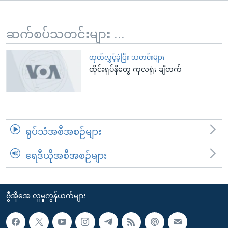
အ
သုတပဒေသာ အင်္ဂလိပ်စာ
ညွန်း
Learning English
စာမျက်နှာ
ဆက်စပ်သတင်းများ ...
သို့
ဗွီအိုအေ လူမှုကွန်ယက်များ
ကျော်
ထုတ်လွှင့်ခဲ့ပြီး သတင်းများ
ထိုင်းရှပ်နီတွေ ကုလရုံး ချီတက်
ကြည့်
ရန်
ဘာသာစကားများ
ရှာဖွေ
ရန်
နေရာ
ရုပ်သံအစီအစဉ်များ
သို့
ကျော်
ရေဒီယိုအစီအစဉ်များ
ရန်
ဗွီအိုအေ လူမှုကွန်ယက်များ