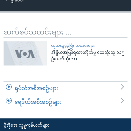
မျှဝေပါ
အ
သုတပဒေသာ အင်္ဂလိပ်စာ
ညွန်း
Learning English
စာမျက်နှာ
သို့
ဗွီအိုအေ လူမှုကွန်ယက်များ
ဆက်စပ်သတင်းများ ...
ကျော်
ကြည့်
ထုတ်လွှင့်ခဲ့ပြီး သတင်းများ
ရန်
အိန္ဒိယအမြန်ရထားတိုက်မှု သေဆုံးသူ ၁၁၅
ဘာသာစကားများ
ရှာဖွေ
ဦးအထိတိုးလာ
ရန်
နေရာ
သို့
ရုပ်သံအစီအစဉ်များ
ကျော်
ရန်
ရေဒီယိုအစီအစဉ်များ
ဗွီအိုအေ လူမှုကွန်ယက်များ