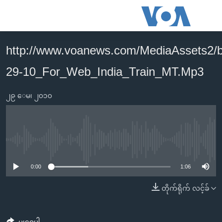
သုံး
ရ
လွယ်ကူ
http://www.voanews.com/MediaAssets2/
မူလစာမျက်နှာ
စေ
29-10_For_Web_India_Train_MT.Mp3
မြန်မာ
သည့်
ကမ္ဘာ့သတင်းများ
Link
၂၉ ေမ၊ ၂၀၁၀
ဗွီဒီယို
နိုင်ငံတကာ
များ
သတင်းလွတ်လပ်ခွင့်
အမေရိကန်
ပင်မ
ရပ်ဝန်းတခု လမ်းတခု အလွန်
တရုတ်
အကြောင်းအရာ
No media source currently available
သို့
အင်္ဂလိပ်စာလေ့လာမယ်
အစ္စရေး-ပါလက်စတိုင်း
0:00
1:06
ကျော်
အပတ်စဉ်ကဏ္ဍများ
အမေရိကန်သုံးအီဒီယံ
ကြည့်
တိုက်ရိုက် လင့်ခ်
ရေဒီယိုနှင့်ရုပ်သံ အချက်အလက်များ
မကြေးမုံရဲ့ အင်္ဂလိပ်စာ
ရေဒီယို
ရန်
ပင်မ
ရေဒီယို/တီဗွီအစီအစဉ်
ရုပ်ရှင်ထဲက အင်္ဂလိပ်စာ
တီဗွီ