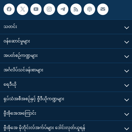
သတင်း
၀န်ဆောင်မှုများ
အပတ်စဉ်ကဏ္ဍများ
အင်္ဂလိပ်သင်ခန်းစာများ
ရေဒီယို
ရုပ်သံအစီအစဉ်နှင့် ဗွီဒီယိုကဏ္ဍများ
ဗွီအိုအေအကြောင်း
ဗွီအိုအေ မိုဘိုင်းလ်အက်ပ်များ ဒေါင်းလုတ်ယူရန်