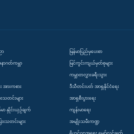
ပညာ
မြန်မာပြည်မှပေးစာ
အနာဂတ်ကမ္ဘာ
မြင်ကွင်းကျယ်မှတ်စုများ
ကမ္ဘာတလွှားခရီးသွား
း အားကစား
ဒီသီတင်းပတ် အာရှနိုင်ငံရေး
ားသတင်းများ
အာရှစီးပွားရေး
်မာ နှိုင်းယှဉ်ချက်
ကျန်းမာရေး
ပြားသတင်းများ
အမျိုးသမီးကဏ္ဍ
ရိုဟင်ဂျာအရေး မျှော်လင့်ချက်