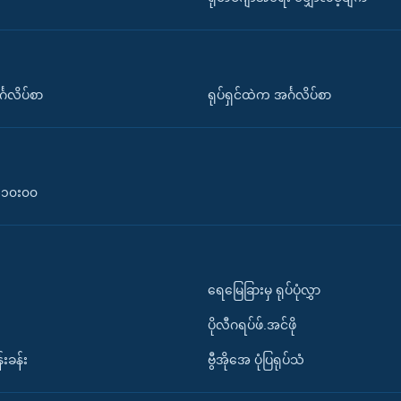
်္ဂလိပ်စာ
ရုပ်ရှင်ထဲက အင်္ဂလိပ်စာ
၀-၁၀း၀၀
ရေမြေခြားမှ ရုပ်ပုံလွှာ
ပိုလီဂရပ်ဖ်.အင်ဖို
်းခန်း
ဗွီအိုအေ ပုံပြရုပ်သံ