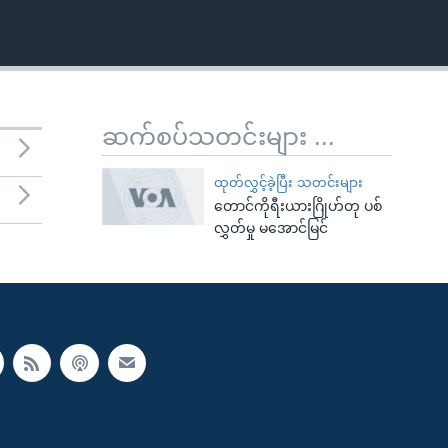
ဆက်စပ်သတင်းများ ...
ထုတ်လွှင့်ခဲ့ပြီး သတင်းများ
တောင်ကိုရီးယားဂြိုဟ်တု ပစ်
လွှတ်မှု မအောင်မြင်