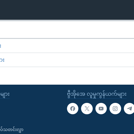
း
ား
ုများ
ဗွီအိုအေ လူမှုကွန်ယက်များ
းလ်သတင်းလွှာ