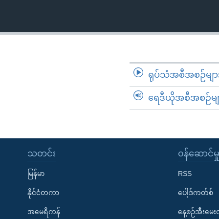
သုတပဒေသာ အင်္ဂလိပ်စာ
အ
ညွန်း
စာမျက်နှာ
သို့
ကျော်
ကြည့်
ရုပ်သံအစီအစဉ်မျာ
ရန်
ရှာဖွေ
ရေဒီယိုအစီအစဉ်မျ
ရန်
နေရာ
သို့
ကျော်
သတင်း
၀န်ဆောင်မှ
ရန်
မြန်မာ
RSS
နိုင်ငံတကာ
ပေါ့ဒ်ကတ်စ်
အမေရိကန်
နေ့စဉ်အီးမေ