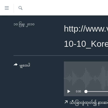
သုံး
ရ
ရှာဖွေ
လွယ်ကူ
မူလစာမျက်နှာ
၁၀ ဇြန္၊ ၂၀၁၀
ရ
http://www
စေ
မြန်မာ
လာ
သည့်
ဒ်
ကမ္ဘာ့သတင်းများ
10-10_Kor
Link
ဗွီဒီယို
နိုင်ငံတကာ
များ
သတင်းလွတ်လပ်ခွင့်
အမေရိကန်
ပင်မ
ရပ်ဝန်းတခု လမ်းတခု အလွန်
တရုတ်
မျှဝေပါ
အကြောင်းအရာ
အင်္ဂလိပ်စာလေ့လာမယ်
အစ္စရေး-ပါလက်စတိုင်း
သို့
အပတ်စဉ်ကဏ္ဍများ
အမေရိကန်သုံးအီဒီယံ
ကျော်
ကြည့်
ရေဒီယိုနှင့်ရုပ်သံ အချက်အလက်များ
မကြေးမုံရဲ့ အင်္ဂလိပ်စာ
ရေဒီယို
0:00
ရန်
ရေဒီယို/တီဗွီအစီအစဉ်
ရုပ်ရှင်ထဲက အင်္ဂလိပ်စာ
တီဗွီ
သီးခြားခွဲထုတ်၍ နားဆင
ပင်မ