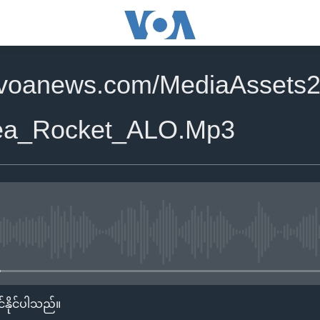
.voanews.com/MediaAssets
ea_Rocket_ALO.Mp3
No media source currently availa
်နိုင်ပါသည်။