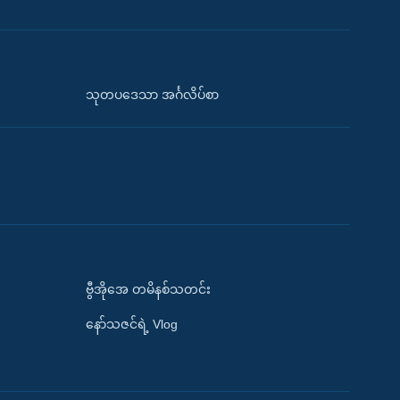
သုတပဒေသာ အင်္ဂလိပ်စာ
ဗွီအိုအေ တမိနစ်သတင်း
နော်သဇင်ရဲ့ Vlog