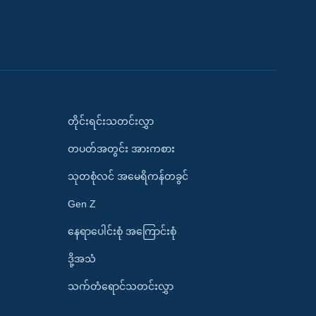
တိုင်းရင်းသတင်းလွှာ
တပတ်အတွင်း အားကစား
သုတစုံလင် အမေရိကန်တခွင်
Gen Z
နေရာပေါင်းစုံ အကြောင်းစုံ
ဒို့အသံ
သက်တံရောင်သတင်းလွှာ