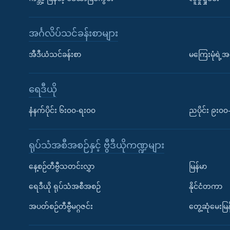
အင်္ဂလိပ်သင်ခန်းစာများ
အီဒီယံသင်ခန်းစာ
မကြေးမုံရဲ့အင
ရေဒီယို
နံနက်ပိုင်း ၆း၀၀-ရး၀၀
ညပိုင်း ၉း၀
ရုပ်သံအစီအစဉ်နှင့် ဗွီဒီယိုကဏ္ဍများ
နေ့စဉ်တီဗွီသတင်းလွှာ
မြန်မာ
ရေဒီယို ရုပ်သံအစီအစဉ်
နိုင်ငံတကာ
အပတ်စဉ်တီဗွီမဂ္ဂဇင်း
တွေ့ဆုံမေးမြန