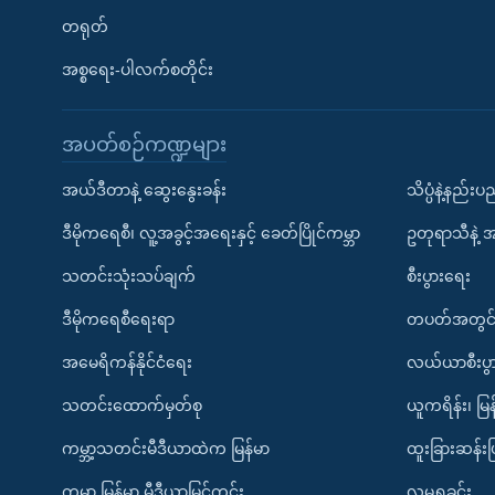
တရုတ်
အစ္စရေး-ပါလက်စတိုင်း
အပတ်စဉ်ကဏ္ဍများ
အယ်ဒီတာနဲ့ ဆွေးနွေးခန်း
သိပ္ပံနဲ့နည်း
ဒီမိုကရေစီ၊ လူ့အခွင့်အရေးနှင့် ခေတ်ပြိုင်ကမ္ဘာ
ဥတုရာသီနဲ့ 
သတင်းသုံးသပ်ချက်
စီးပွားရေး
ဒီမိုကရေစီရေးရာ
တပတ်အတွင်
အမေရိကန်နိုင်ငံရေး
လယ်ယာစီးပွ
သတင်းထောက်မှတ်စု
ယူကရိန်း၊ မြန
ကမ္ဘာ့သတင်းမီဒီယာထဲက မြန်မာ
ထူးခြားဆန်း
ကမ္ဘာ့ မြန်မာ့ မီဒီယာမြင်ကွင်း
လူမှုရှုခင်း