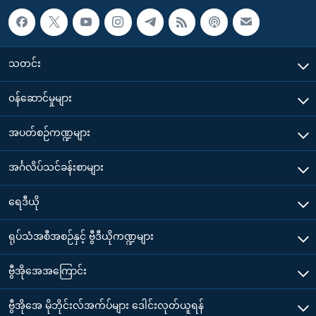
သတင်း
၀န်ဆောင်မှုများ
အပတ်စဉ်ကဏ္ဍများ
အင်္ဂလိပ်သင်ခန်းစာများ
ရေဒီယို
ရုပ်သံအစီအစဉ်နှင့် ဗွီဒီယိုကဏ္ဍများ
ဗွီအိုအေအကြောင်း
ဗွီအိုအေ မိုဘိုင်းလ်အက်ပ်များ ဒေါင်းလုတ်ယူရန်