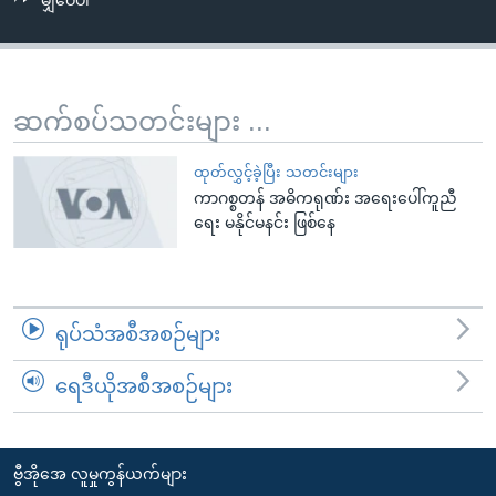
မျှဝေပါ
အ
သုတပဒေသာ အင်္ဂလိပ်စာ
ညွန်း
Learning English
စာမျက်နှာ
သို့
ဗွီအိုအေ လူမှုကွန်ယက်များ
ဆက်စပ်သတင်းများ ...
ကျော်
ကြည့်
ထုတ်လွှင့်ခဲ့ပြီး သတင်းများ
ရန်
ကာဂစ္စတန် အဓိကရုဏ်း အရေးပေါ်ကူညီ
ဘာသာစကားများ
ရှာဖွေ
ရေး မနိုင်မနင်း ဖြစ်နေ
ရန်
နေရာ
သို့
ရုပ်သံအစီအစဉ်များ
ကျော်
ရန်
ရေဒီယိုအစီအစဉ်များ
ဗွီအိုအေ လူမှုကွန်ယက်များ