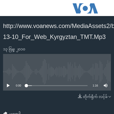
သုံး
ရ
လွယ်ကူ
http://www.voanews.com/MediaAssets2/
မူလစာမျက်နှာ
စေ
13-10_For_Web_Kyrgyztan_TMT.Mp3
မြန်မာ
သည့်
ကမ္ဘာ့သတင်းများ
Link
၁၃ ဇြန္၊ ၂၀၁၀
ဗွီဒီယို
နိုင်ငံတကာ
များ
သတင်းလွတ်လပ်ခွင့်
အမေရိကန်
ပင်မ
ရပ်ဝန်းတခု လမ်းတခု အလွန်
တရုတ်
အကြောင်းအရာ
No media source currently available
သို့
အင်္ဂလိပ်စာလေ့လာမယ်
အစ္စရေး-ပါလက်စတိုင်း
0:00
1:16
ကျော်
အပတ်စဉ်ကဏ္ဍများ
အမေရိကန်သုံးအီဒီယံ
ကြည့်
တိုက်ရိုက် လင့်ခ်
ရေဒီယိုနှင့်ရုပ်သံ အချက်အလက်များ
မကြေးမုံရဲ့ အင်္ဂလိပ်စာ
ရေဒီယို
ရန်
ပင်မ
ရေဒီယို/တီဗွီအစီအစဉ်
ရုပ်ရှင်ထဲက အင်္ဂလိပ်စာ
တီဗွီ