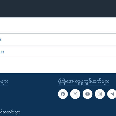
း
ား
ုများ
ဗွီအိုအေ လူမှုကွန်ယက်များ
းလ်သတင်းလွှာ