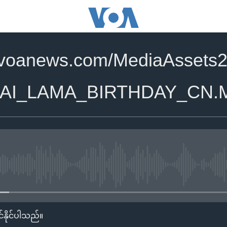
.voanews.com/MediaAssets
LAI_LAMA_BIRTHDAY_CN.
No media source currently availa
်နိုင်ပါသည်။