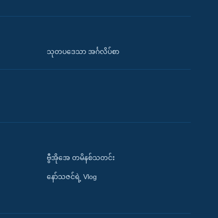
သုတပဒေသာ အင်္ဂလိပ်စာ
ဗွီအိုအေ တမိနစ်သတင်း
နော်သဇင်ရဲ့ Vlog