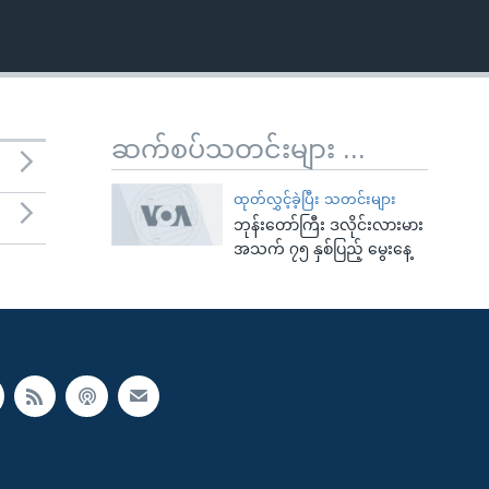
ဆက်စပ်သတင်းများ ...
ထုတ်လွှင့်ခဲ့ပြီး သတင်းများ
ဘုန်းတော်ကြီး ဒလိုင်းလားမား
အသက် ၇၅ နှစ်ပြည့် မွေးနေ့