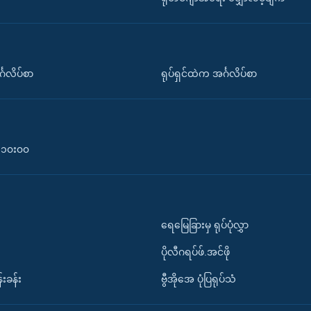
်္ဂလိပ်စာ
ရုပ်ရှင်ထဲက အင်္ဂလိပ်စာ
၀-၁၀း၀၀
ရေမြေခြားမှ ရုပ်ပုံလွှာ
ပိုလီဂရပ်ဖ်.အင်ဖို
်းခန်း
ဗွီအိုအေ ပုံပြရုပ်သံ