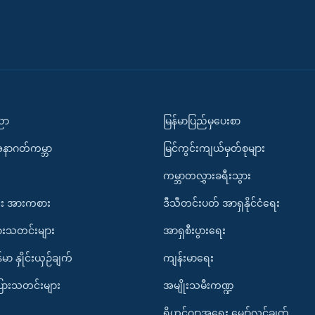
ပညာ
မြန်မာပြည်မှပေးစာ
အနာဂတ်ကမ္ဘာ
မြင်ကွင်းကျယ်မှတ်စုများ
ကမ္ဘာတလွှားခရီးသွား
း အားကစား
ဒီသီတင်းပတ် အာရှနိုင်ငံရေး
ားသတင်းများ
အာရှစီးပွားရေး
်မာ နှိုင်းယှဉ်ချက်
ကျန်းမာရေး
ပြားသတင်းများ
အမျိုးသမီးကဏ္ဍ
ရိုဟင်ဂျာအရေး မျှော်လင့်ချက်