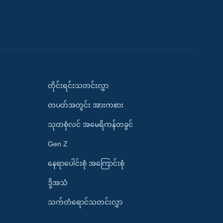
တိုင်းရင်းသတင်းလွှာ
တပတ်အတွင်း အားကစား
သုတစုံလင် အမေရိကန်တခွင်
Gen Z
နေရာပေါင်းစုံ အကြောင်းစုံ
ဒို့အသံ
သက်တံရောင်သတင်းလွှာ