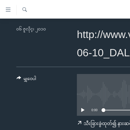
သုံး
ရ
ရှာဖွေ
လွယ်ကူ
မူလစာမျက်နှာ
၀၆ ဇူလိုင္၊ ၂၀၁၀
ရ
http://www
စေ
မြန်မာ
လာ
သည့်
ဒ်
ကမ္ဘာ့သတင်းများ
06-10_DA
Link
ဗွီဒီယို
နိုင်ငံတကာ
များ
သတင်းလွတ်လပ်ခွင့်
အမေရိကန်
ပင်မ
ရပ်ဝန်းတခု လမ်းတခု အလွန်
တရုတ်
မျှဝေပါ
အကြောင်းအရာ
အင်္ဂလိပ်စာလေ့လာမယ်
အစ္စရေး-ပါလက်စတိုင်း
သို့
အပတ်စဉ်ကဏ္ဍများ
အမေရိကန်သုံးအီဒီယံ
ကျော်
ကြည့်
ရေဒီယိုနှင့်ရုပ်သံ အချက်အလက်များ
မကြေးမုံရဲ့ အင်္ဂလိပ်စာ
ရေဒီယို
0:00
ရန်
ရေဒီယို/တီဗွီအစီအစဉ်
ရုပ်ရှင်ထဲက အင်္ဂလိပ်စာ
တီဗွီ
သီးခြားခွဲထုတ်၍ နားဆင
ပင်မ