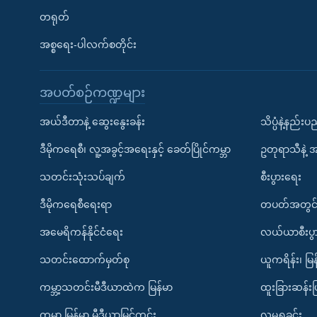
တရုတ်
အစ္စရေး-ပါလက်စတိုင်း
အပတ်စဉ်ကဏ္ဍများ
အယ်ဒီတာနဲ့ ဆွေးနွေးခန်း
သိပ္ပံနဲ့နည်း
ဒီမိုကရေစီ၊ လူ့အခွင့်အရေးနှင့် ခေတ်ပြိုင်ကမ္ဘာ
ဥတုရာသီနဲ့ 
သတင်းသုံးသပ်ချက်
စီးပွားရေး
ဒီမိုကရေစီရေးရာ
တပတ်အတွင်
အမေရိကန်နိုင်ငံရေး
လယ်ယာစီးပွ
သတင်းထောက်မှတ်စု
ယူကရိန်း၊ မြန
ကမ္ဘာ့သတင်းမီဒီယာထဲက မြန်မာ
ထူးခြားဆန်း
ကမ္ဘာ့ မြန်မာ့ မီဒီယာမြင်ကွင်း
လူမှုရှုခင်း