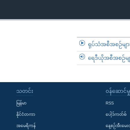
သုတပဒေသာ အင်္ဂလိပ်စာ
အ
ညွန်း
စာမျက်နှာ
သို့
ကျော်
ကြည့်
ရုပ်သံအစီအစဉ်မျာ
ရန်
ရှာဖွေ
ရေဒီယိုအစီအစဉ်မျ
ရန်
နေရာ
သို့
ကျော်
သတင်း
၀န်ဆောင်မှ
ရန်
မြန်မာ
RSS
နိုင်ငံတကာ
ပေါ့ဒ်ကတ်စ်
အမေရိကန်
နေ့စဉ်အီးမေ