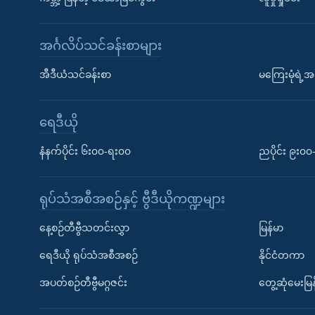
အင်္ဂလိပ်သင်ခန်းစာများ
အီဒီယံသင်ခန်းစာ
မကြေးမုံရဲ့အင
ရေဒီယို
နံနက်ပိုင်း ၆း၀၀-ရး၀၀
ညပိုင်း ၉း၀
ရုပ်သံအစီအစဉ်နှင့် ဗွီဒီယိုကဏ္ဍများ
နေ့စဉ်တီဗွီသတင်းလွှာ
မြန်မာ
ရေဒီယို ရုပ်သံအစီအစဉ်
နိုင်ငံတကာ
အပတ်စဉ်တီဗွီမဂ္ဂဇင်း
တွေ့ဆုံမေးမြန