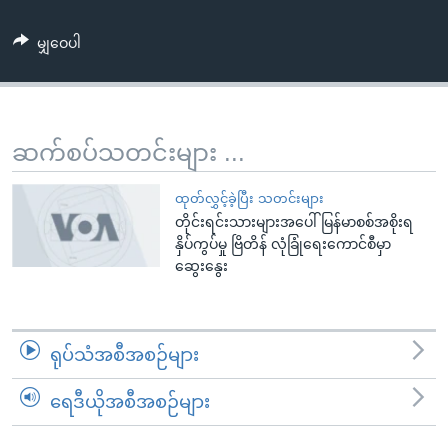
အ
သုတပဒေသာ အင်္ဂလိပ်စာ
ညွန်း
Learning English
မျှဝေပါ
စာမျက်နှာ
သို့
ဗွီအိုအေ လူမှုကွန်ယက်များ
ကျော်
ကြည့်
ဆက်စပ်သတင်းများ ...
ရန်
ဘာသာစကားများ
ရှာဖွေ
ထုတ်လွှင့်ခဲ့ပြီး သတင်းများ
ရန်
တိုင်းရင်းသားများအပေါ် မြန်မာစစ်အစိုးရ
နှိပ်ကွပ်မှု ဗြိတိန် လုံခြုံရေးကောင်စီမှာ
နေရာ
ဆွေးနွေး
သို့
ကျော်
ရန်
ရုပ်သံအစီအစဉ်များ
ရေဒီယိုအစီအစဉ်များ