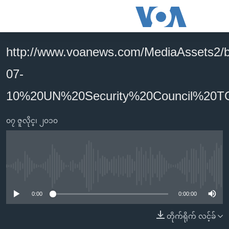
သုံး
ရ
လွယ်ကူ
http://www.voanews.com/MediaAssets2/b
မူလစာမျက်နှာ
စေ
07-
မြန်မာ
သည့်
ကမ္ဘာ့သတင်းများ
10%20UN%20Security%20Council%20T
Link
ဗွီဒီယို
နိုင်ငံတကာ
များ
၀၇ ဇူလိုင္၊ ၂၀၁၀
သတင်းလွတ်လပ်ခွင့်
အမေရိကန်
ပင်မ
ရပ်ဝန်းတခု လမ်းတခု အလွန်
တရုတ်
အကြောင်းအရာ
သို့
အင်္ဂလိပ်စာလေ့လာမယ်
အစ္စရေး-ပါလက်စတိုင်း
No media source currently available
ကျော်
အပတ်စဉ်ကဏ္ဍများ
အမေရိကန်သုံးအီဒီယံ
ကြည့်
0:00
0:00:00
ရေဒီယိုနှင့်ရုပ်သံ အချက်အလက်များ
မကြေးမုံရဲ့ အင်္ဂလိပ်စာ
ရေဒီယို
ရန်
တိုက်ရိုက် လင့်ခ်
ပင်မ
ရေဒီယို/တီဗွီအစီအစဉ်
ရုပ်ရှင်ထဲက အင်္ဂလိပ်စာ
တီဗွီ