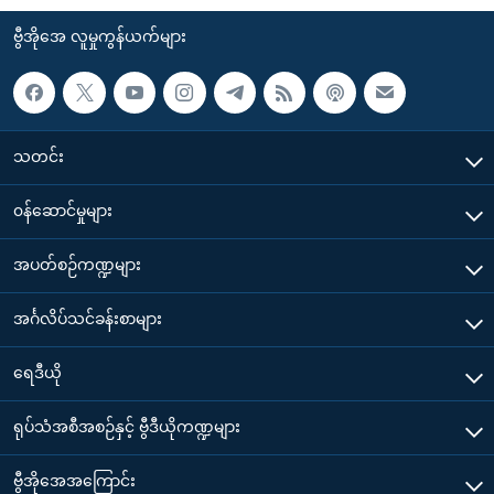
ဗွီအိုအေ လူမှုကွန်ယက်များ
သတင်း
၀န်ဆောင်မှုများ
အပတ်စဉ်ကဏ္ဍများ
အင်္ဂလိပ်သင်ခန်းစာများ
ရေဒီယို
ရုပ်သံအစီအစဉ်နှင့် ဗွီဒီယိုကဏ္ဍများ
ဗွီအိုအေအကြောင်း