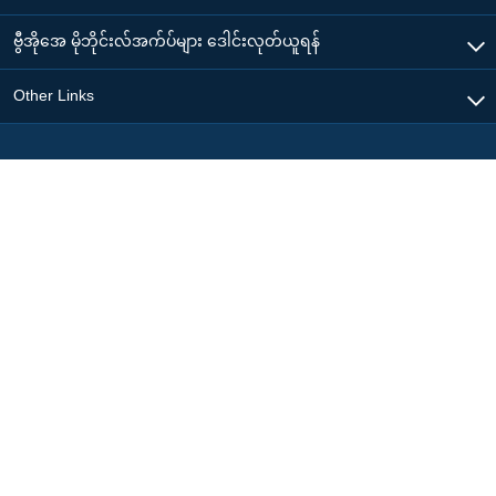
ဗွီအိုအေ မိုဘိုင်းလ်အက်ပ်များ ဒေါင်းလုတ်ယူရန်
Other Links