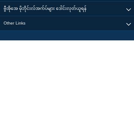
ဗွီအိုအေ မိုဘိုင်းလ်အက်ပ်များ ဒေါင်းလုတ်ယူရန်
Other Links