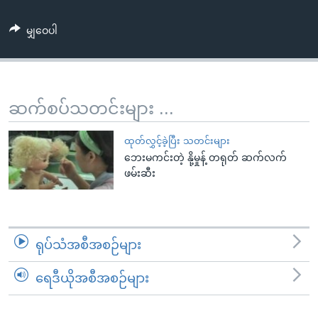
အ
သုတပဒေသာ အင်္ဂလိပ်စာ
ညွန်း
Learning English
မျှဝေပါ
စာမျက်နှာ
သို့
ဗွီအိုအေ လူမှုကွန်ယက်များ
ကျော်
ကြည့်
ဆက်စပ်သတင်းများ ...
ရန်
ဘာသာစကားများ
ရှာဖွေ
ထုတ်လွှင့်ခဲ့ပြီး သတင်းများ
ရန်
ဘေးမကင်းတဲ့ နို့မှုန့် တရုတ် ဆက်လက်
ဖမ်းဆီး
နေရာ
သို့
ကျော်
ရန်
ရုပ်သံအစီအစဉ်များ
ရေဒီယိုအစီအစဉ်များ