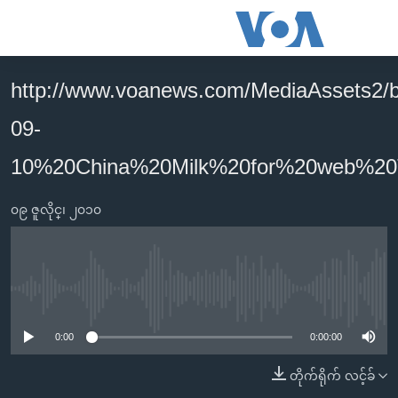
သုံး
ရ
လွယ်ကူ
http://www.voanews.com/MediaAssets2/b
မူလစာမျက်နှာ
စေ
09-
မြန်မာ
သည့်
ကမ္ဘာ့သတင်းများ
10%20China%20Milk%20for%20web%2
Link
ဗွီဒီယို
နိုင်ငံတကာ
များ
၀၉ ဇူလိုင္၊ ၂၀၁၀
သတင်းလွတ်လပ်ခွင့်
အမေရိကန်
ပင်မ
ရပ်ဝန်းတခု လမ်းတခု အလွန်
တရုတ်
အကြောင်းအရာ
သို့
အင်္ဂလိပ်စာလေ့လာမယ်
အစ္စရေး-ပါလက်စတိုင်း
No media source currently available
ကျော်
အပတ်စဉ်ကဏ္ဍများ
အမေရိကန်သုံးအီဒီယံ
ကြည့်
0:00
0:00:00
ရေဒီယိုနှင့်ရုပ်သံ အချက်အလက်များ
မကြေးမုံရဲ့ အင်္ဂလိပ်စာ
ရေဒီယို
ရန်
တိုက်ရိုက် လင့်ခ်
ပင်မ
ရေဒီယို/တီဗွီအစီအစဉ်
ရုပ်ရှင်ထဲက အင်္ဂလိပ်စာ
တီဗွီ