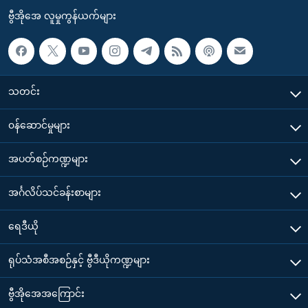
ဗွီအိုအေ လူမှုကွန်ယက်များ
သတင်း
၀န်ဆောင်မှုများ
အပတ်စဉ်ကဏ္ဍများ
အင်္ဂလိပ်သင်ခန်းစာများ
ရေဒီယို
ရုပ်သံအစီအစဉ်နှင့် ဗွီဒီယိုကဏ္ဍများ
ဗွီအိုအေအကြောင်း