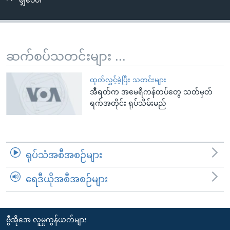
မျှဝေပါ
အ
သုတပဒေသာ အင်္ဂလိပ်စာ
ညွန်း
Learning English
စာမျက်နှာ
သို့
ဗွီအိုအေ လူမှုကွန်ယက်များ
ဆက်စပ်သတင်းများ ...
ကျော်
ကြည့်
ထုတ်လွှင့်ခဲ့ပြီး သတင်းများ
ရန်
အီရတ်က အမေရိကန်တပ်တွေ သတ်မှတ်
ဘာသာစကားများ
ရှာဖွေ
ရက်အတိုင်း ရုပ်သိမ်းမည်
ရန်
နေရာ
သို့
ရုပ်သံအစီအစဉ်များ
ကျော်
ရန်
ရေဒီယိုအစီအစဉ်များ
ဗွီအိုအေ လူမှုကွန်ယက်များ