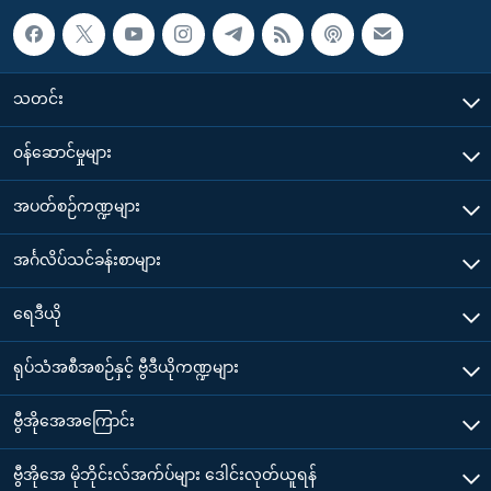
သတင်း
၀န်ဆောင်မှုများ
အပတ်စဉ်ကဏ္ဍများ
အင်္ဂလိပ်သင်ခန်းစာများ
ရေဒီယို
ရုပ်သံအစီအစဉ်နှင့် ဗွီဒီယိုကဏ္ဍများ
ဗွီအိုအေအကြောင်း
ဗွီအိုအေ မိုဘိုင်းလ်အက်ပ်များ ဒေါင်းလုတ်ယူရန်