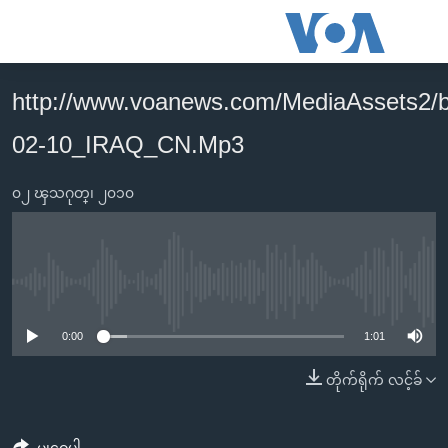
သုံး
ရ
လွယ်ကူ
http://www.voanews.com/MediaAssets2/
မူလစာမျက်နှာ
စေ
02-10_IRAQ_CN.Mp3
မြန်မာ
သည့်
ကမ္ဘာ့သတင်းများ
Link
၀၂ ၾသဂုတ္၊ ၂၀၁၀
ဗွီဒီယို
နိုင်ငံတကာ
များ
သတင်းလွတ်လပ်ခွင့်
အမေရိကန်
ပင်မ
ရပ်ဝန်းတခု လမ်းတခု အလွန်
တရုတ်
အကြောင်းအရာ
No media source currently available
သို့
အင်္ဂလိပ်စာလေ့လာမယ်
အစ္စရေး-ပါလက်စတိုင်း
0:00
1:01
ကျော်
အပတ်စဉ်ကဏ္ဍများ
အမေရိကန်သုံးအီဒီယံ
ကြည့်
တိုက်ရိုက် လင့်ခ်
ရေဒီယိုနှင့်ရုပ်သံ အချက်အလက်များ
မကြေးမုံရဲ့ အင်္ဂလိပ်စာ
ရေဒီယို
ရန်
ပင်မ
ရေဒီယို/တီဗွီအစီအစဉ်
ရုပ်ရှင်ထဲက အင်္ဂလိပ်စာ
တီဗွီ