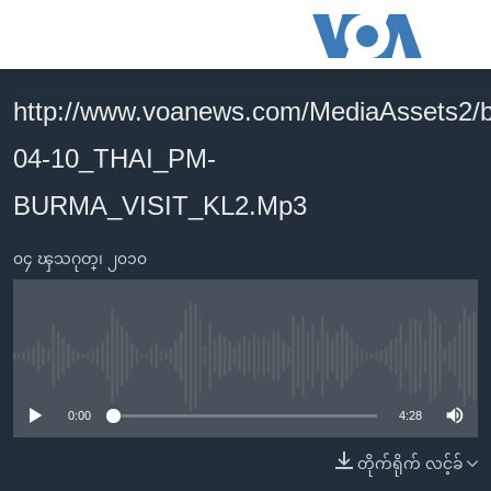
သုံး
ရ
လွယ်ကူ
http://www.voanews.com/MediaAssets2/
မူလစာမျက်နှာ
စေ
04-10_THAI_PM-
မြန်မာ
သည့်
ကမ္ဘာ့သတင်းများ
BURMA_VISIT_KL2.Mp3
Link
ဗွီဒီယို
နိုင်ငံတကာ
များ
၀၄ ၾသဂုတ္၊ ၂၀၁၀
သတင်းလွတ်လပ်ခွင့်
အမေရိကန်
ပင်မ
ရပ်ဝန်းတခု လမ်းတခု အလွန်
တရုတ်
အကြောင်းအရာ
သို့
အင်္ဂလိပ်စာလေ့လာမယ်
အစ္စရေး-ပါလက်စတိုင်း
No media source currently available
ကျော်
အပတ်စဉ်ကဏ္ဍများ
အမေရိကန်သုံးအီဒီယံ
ကြည့်
0:00
4:28
ရေဒီယိုနှင့်ရုပ်သံ အချက်အလက်များ
မကြေးမုံရဲ့ အင်္ဂလိပ်စာ
ရေဒီယို
ရန်
တိုက်ရိုက် လင့်ခ်
ပင်မ
ရေဒီယို/တီဗွီအစီအစဉ်
ရုပ်ရှင်ထဲက အင်္ဂလိပ်စာ
တီဗွီ