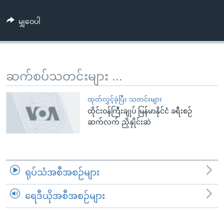
အ
သုတပဒေသာ အင်္ဂလိပ်စာ
ညွန်း
Learning English
မျှဝေပါ
စာမျက်နှာ
သို့
ဗွီအိုအေ လူမှုကွန်ယက်များ
ကျော်
ကြည့်
ဆက်စပ်သတင်းများ ...
ရန်
ဘာသာစကားများ
ရှာဖွေ
ထုတ်လွှင့်ခဲ့ပြီး သတင်းများ
ရန်
ထိုင်းဝန်ကြီးချုပ် မြန်မာနိုင်ငံ ခရီးစဉ်
ဆက်လက် ညှိနှိုင်းဆဲ
နေရာ
သို့
ကျော်
ရန်
ရုပ်သံအစီအစဉ်များ
ရေဒီယိုအစီအစဉ်များ