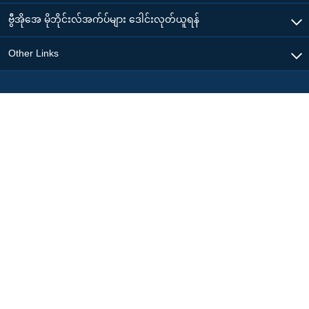
ဗွီအိုအေ မိုဘိုင်းလ်အက်ပ်များ ဒေါင်းလုတ်ယူရန်
Other Links