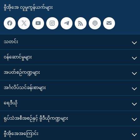
ဗွီအိုအေ လူမှုကွန်ယက်များ
သတင်း
၀န်ဆောင်မှုများ
အပတ်စဉ်ကဏ္ဍများ
အင်္ဂလိပ်သင်ခန်းစာများ
ရေဒီယို
ရုပ်သံအစီအစဉ်နှင့် ဗွီဒီယိုကဏ္ဍများ
ဗွီအိုအေအကြောင်း