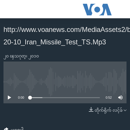
သုံး
ရ
လွယ်ကူ
http://www.voanews.com/MediaAssets2/
မူလစာမျက်နှာ
စေ
20-10_Iran_Missile_Test_TS.Mp3
မြန်မာ
သည့်
ကမ္ဘာ့သတင်းများ
Link
၂၀ ၾသဂုတ္၊ ၂၀၁၀
ဗွီဒီယို
နိုင်ငံတကာ
များ
သတင်းလွတ်လပ်ခွင့်
အမေရိကန်
ပင်မ
ရပ်ဝန်းတခု လမ်းတခု အလွန်
တရုတ်
အကြောင်းအရာ
No media source currently available
သို့
အင်္ဂလိပ်စာလေ့လာမယ်
အစ္စရေး-ပါလက်စတိုင်း
0:00
0:52
ကျော်
အပတ်စဉ်ကဏ္ဍများ
အမေရိကန်သုံးအီဒီယံ
ကြည့်
တိုက်ရိုက် လင့်ခ်
ရေဒီယိုနှင့်ရုပ်သံ အချက်အလက်များ
မကြေးမုံရဲ့ အင်္ဂလိပ်စာ
ရေဒီယို
ရန်
ပင်မ
ရေဒီယို/တီဗွီအစီအစဉ်
ရုပ်ရှင်ထဲက အင်္ဂလိပ်စာ
တီဗွီ