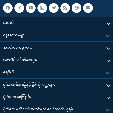
သတင်း
၀န်ဆောင်မှုများ
အပတ်စဉ်ကဏ္ဍများ
အင်္ဂလိပ်သင်ခန်းစာများ
ရေဒီယို
ရုပ်သံအစီအစဉ်နှင့် ဗွီဒီယိုကဏ္ဍများ
ဗွီအိုအေအကြောင်း
ဗွီအိုအေ မိုဘိုင်းလ်အက်ပ်များ ဒေါင်းလုတ်ယူရန်