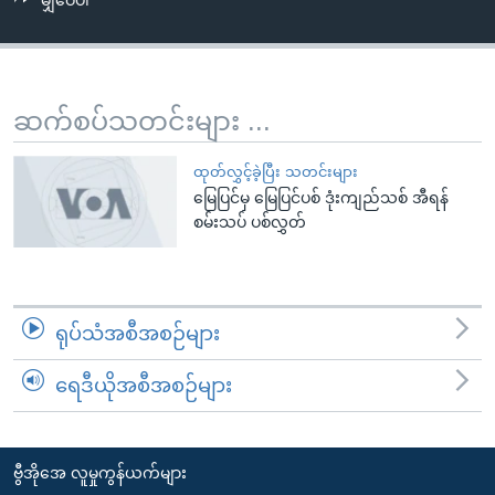
မျှဝေပါ
အ
သုတပဒေသာ အင်္ဂလိပ်စာ
ညွန်း
Learning English
စာမျက်နှာ
သို့
ဗွီအိုအေ လူမှုကွန်ယက်များ
ဆက်စပ်သတင်းများ ...
ကျော်
ကြည့်
ထုတ်လွှင့်ခဲ့ပြီး သတင်းများ
ရန်
မြေပြင်မှ မြေပြင်ပစ် ဒုံးကျည်သစ် အီရန်
ဘာသာစကားများ
ရှာဖွေ
စမ်းသပ် ပစ်လွှတ်
ရန်
နေရာ
သို့
ရုပ်သံအစီအစဉ်များ
ကျော်
ရန်
ရေဒီယိုအစီအစဉ်များ
ဗွီအိုအေ လူမှုကွန်ယက်များ