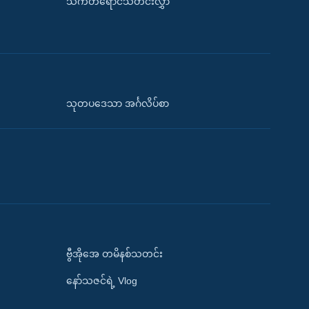
သက်တံရောင်သတင်းလွှာ
သုတပဒေသာ အင်္ဂလိပ်စာ
ဗွီအိုအေ တမိနစ်သတင်း
နော်သဇင်ရဲ့ Vlog