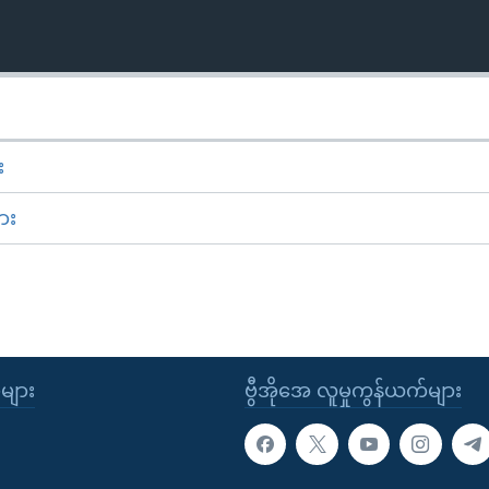
း
ား
ုများ
ဗွီအိုအေ လူမှုကွန်ယက်များ