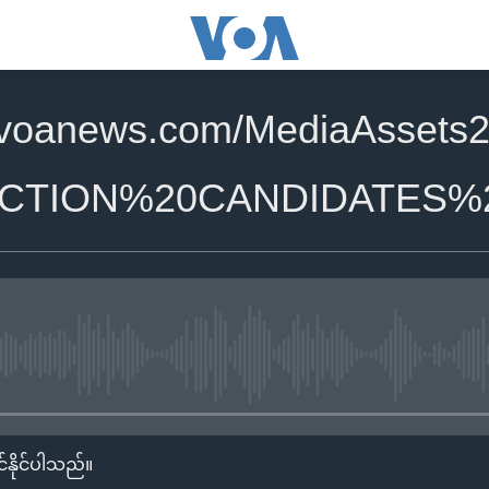
.voanews.com/MediaAssets2
CTION%20CANDIDATES%2
No media source currently availa
်နိုင်ပါသည်။