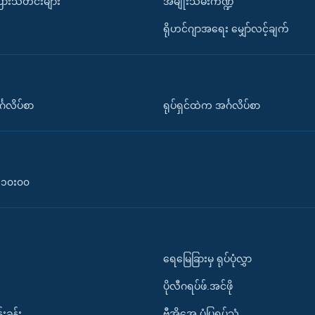
ပြားသတင်းများ
အမျိုးသမီးကဏ္ဍ
ရိုဟင်ဂျာအရေး မျှော်လင့်ချက်
်္ဂလိပ်စာ
ရုပ်ရှင်ထဲက အင်္ဂလိပ်စာ
၀-၁၀း၀၀
ရေမြေခြားမှ ရုပ်ပုံလွှာ
ပိုလီဂရပ်ဖ်.အင်ဖို
်းခန်း
ဗွီအိုအေ ပုံပြရုပ်သံ