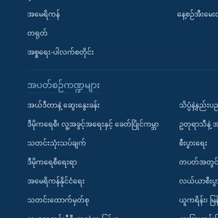
အမေရိကန်
နေ့စဉ်အီးမေ
တရုတ်
အစ္စရေး-ပါလက်စတိုင်း
အပတ်စဉ်ကဏ္ဍများ
အယ်ဒီတာနဲ့ ဆွေးနွေးခန်း
သိပ္ပံနဲ့နည်း
ဒီမိုကရေစီ၊ လူ့အခွင့်အရေးနှင့် ခေတ်ပြိုင်ကမ္ဘာ
ဥတုရာသီနဲ့ 
သတင်းသုံးသပ်ချက်
စီးပွားရေး
ဒီမိုကရေစီရေးရာ
တပတ်အတွင်
အမေရိကန်နိုင်ငံရေး
လယ်ယာစီးပွ
သတင်းထောက်မှတ်စု
ယူကရိန်း၊ မြန