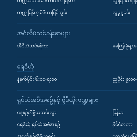
ကမ္ဘာ့သတင်းမီဒီယာထဲက မြန်မာ
ထူးခြားဆန်း
ကမ္ဘာ့ မြန်မာ့ မီဒီယာမြင်ကွင်း
လူမှုရှုခင်း
အင်္ဂလိပ်သင်ခန်းစာများ
အီဒီယံသင်ခန်းစာ
မကြေးမုံရဲ့အင
ရေဒီယို
နံနက်ပိုင်း ၆း၀၀-ရး၀၀
ညပိုင်း ၉း၀
ရုပ်သံအစီအစဉ်နှင့် ဗွီဒီယိုကဏ္ဍများ
နေ့စဉ်တီဗွီသတင်းလွှာ
မြန်မာ
ရေဒီယို ရုပ်သံအစီအစဉ်
နိုင်ငံတကာ
အပတ်စဉ်တီဗွီမဂ္ဂဇင်း
တွေ့ဆုံမေးမြန