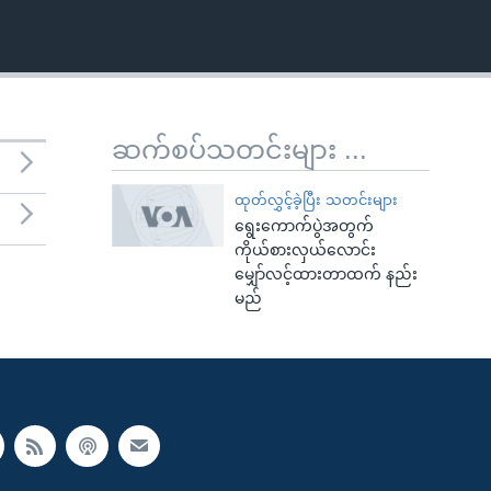
ဆက်စပ်သတင်းများ ...
ထုတ်လွှင့်ခဲ့ပြီး သတင်းများ
ရွေးကောက်ပွဲအတွက်
ကိုယ်စားလှယ်လောင်း
မျှော်လင့်ထားတာထက် နည်း
မည်