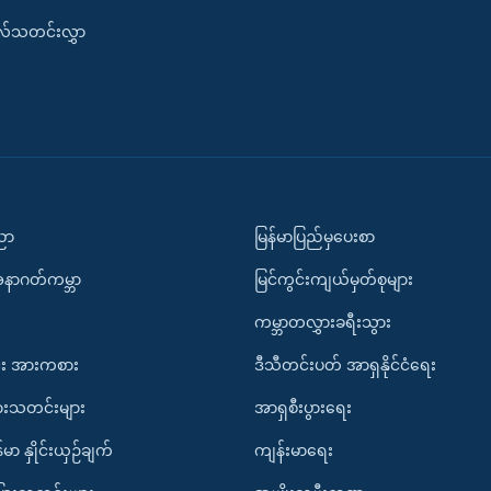
းလ်သတင်းလွှာ
ပညာ
မြန်မာပြည်မှပေးစာ
အနာဂတ်ကမ္ဘာ
မြင်ကွင်းကျယ်မှတ်စုများ
ကမ္ဘာတလွှားခရီးသွား
း အားကစား
ဒီသီတင်းပတ် အာရှနိုင်ငံရေး
ားသတင်းများ
အာရှစီးပွားရေး
်မာ နှိုင်းယှဉ်ချက်
ကျန်းမာရေး