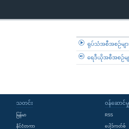
သုတပဒေသာ အင်္ဂလိပ်စာ
အ
ညွန်း
စာမျက်နှာ
သို့
ကျော်
ကြည့်
ရုပ်သံအစီအစဉ်မျာ
ရန်
ရှာဖွေ
ရေဒီယိုအစီအစဉ်မျ
ရန်
နေရာ
သို့
ကျော်
ရန်
သတင်း
၀န်ဆောင်မှ
မြန်မာ
RSS
နိုင်ငံတကာ
ပေါ့ဒ်ကတ်စ်