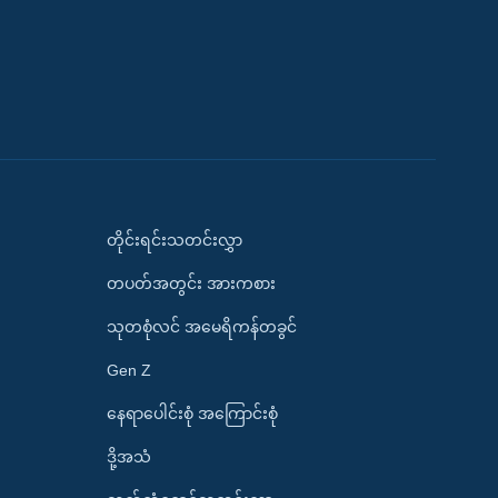
တိုင်းရင်းသတင်းလွှာ
တပတ်အတွင်း အားကစား
သုတစုံလင် အမေရိကန်တခွင်
Gen Z
နေရာပေါင်းစုံ အကြောင်းစုံ
ဒို့အသံ