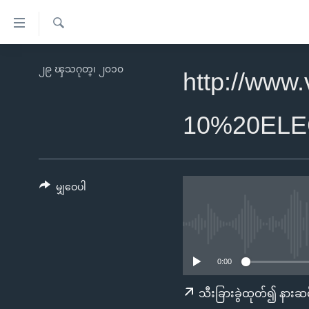
သုံး
ရ
ရှာဖွေ
လွယ်ကူ
မူလစာမျက်နှာ
၂၉ ၾသဂုတ္၊ ၂၀၁၀
ရ
http://www
စေ
မြန်မာ
လာ
သည့်
ဒ်
ကမ္ဘာ့သတင်းများ
10%20ELE
Link
ဗွီဒီယို
နိုင်ငံတကာ
များ
သတင်းလွတ်လပ်ခွင့်
အမေရိကန်
ပင်မ
ရပ်ဝန်းတခု လမ်းတခု အလွန်
တရုတ်
မျှဝေပါ
အကြောင်းအရာ
အင်္ဂလိပ်စာလေ့လာမယ်
အစ္စရေး-ပါလက်စတိုင်း
သို့
အပတ်စဉ်ကဏ္ဍများ
အမေရိကန်သုံးအီဒီယံ
ကျော်
ကြည့်
ရေဒီယိုနှင့်ရုပ်သံ အချက်အလက်များ
မကြေးမုံရဲ့ အင်္ဂလိပ်စာ
ရေဒီယို
0:00
ရန်
ရေဒီယို/တီဗွီအစီအစဉ်
ရုပ်ရှင်ထဲက အင်္ဂလိပ်စာ
တီဗွီ
သီးခြားခွဲထုတ်၍ နားဆင
ပင်မ