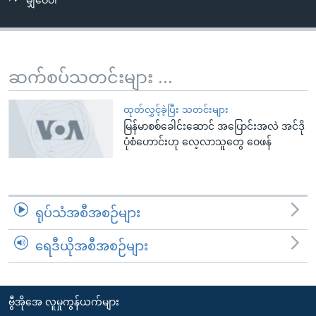
မျှဝေပါ
အ
သုတပဒေသာ အင်္ဂလိပ်စာ
ညွန်း
Learning English
စာမျက်နှာ
သို့
ဗွီအိုအေ လူမှုကွန်ယက်များ
ဆက်စပ်သတင်းများ ...
ကျော်
ကြည့်
ထုတ်လွှင့်ခဲ့ပြီး သတင်းများ
ရန်
မြန်မာစစ်ခေါင်းဆောင် အပြောင်းအလဲ အင်ဒို
ဘာသာစကားများ
ရှာဖွေ
ပုံစံဟောင်းဟု လေ့လာသူတွေ ဝေဖန်
ရန်
နေရာ
သို့
ရုပ်သံအစီအစဉ်များ
ကျော်
ရန်
ရေဒီယိုအစီအစဉ်များ
ဗွီအိုအေ လူမှုကွန်ယက်များ