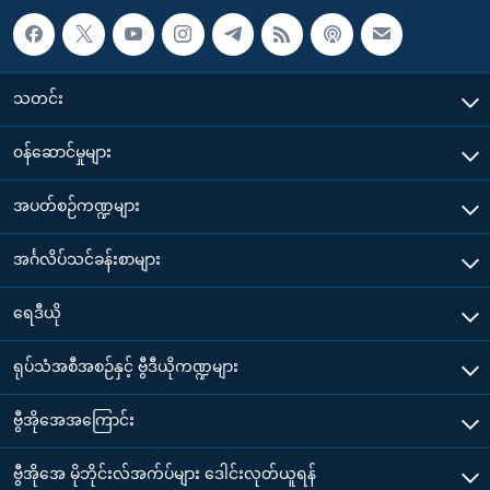
သတင်း
၀န်ဆောင်မှုများ
အပတ်စဉ်ကဏ္ဍများ
အင်္ဂလိပ်သင်ခန်းစာများ
ရေဒီယို
ရုပ်သံအစီအစဉ်နှင့် ဗွီဒီယိုကဏ္ဍများ
ဗွီအိုအေအကြောင်း
ဗွီအိုအေ မိုဘိုင်းလ်အက်ပ်များ ဒေါင်းလုတ်ယူရန်