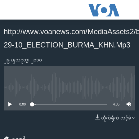
သုံး
ရ
လွယ်ကူ
http://www.voanews.com/MediaAssets2/
မူလစာမျက်နှာ
စေ
29-10_ELECTION_BURMA_KHN.Mp3
မြန်မာ
သည့်
ကမ္ဘာ့သတင်းများ
Link
၂၉ ၾသဂုတ္၊ ၂၀၁၀
ဗွီဒီယို
နိုင်ငံတကာ
များ
သတင်းလွတ်လပ်ခွင့်
အမေရိကန်
ပင်မ
ရပ်ဝန်းတခု လမ်းတခု အလွန်
တရုတ်
အကြောင်းအရာ
No media source currently available
သို့
အင်္ဂလိပ်စာလေ့လာမယ်
အစ္စရေး-ပါလက်စတိုင်း
0:00
4:35
ကျော်
အပတ်စဉ်ကဏ္ဍများ
အမေရိကန်သုံးအီဒီယံ
ကြည့်
တိုက်ရိုက် လင့်ခ်
ရေဒီယိုနှင့်ရုပ်သံ အချက်အလက်များ
မကြေးမုံရဲ့ အင်္ဂလိပ်စာ
ရေဒီယို
ရန်
ပင်မ
ရေဒီယို/တီဗွီအစီအစဉ်
ရုပ်ရှင်ထဲက အင်္ဂလိပ်စာ
တီဗွီ