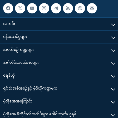
သတင်း
၀န်ဆောင်မှုများ
အပတ်စဉ်ကဏ္ဍများ
အင်္ဂလိပ်သင်ခန်းစာများ
ရေဒီယို
ရုပ်သံအစီအစဉ်နှင့် ဗွီဒီယိုကဏ္ဍများ
ဗွီအိုအေအကြောင်း
ဗွီအိုအေ မိုဘိုင်းလ်အက်ပ်များ ဒေါင်းလုတ်ယူရန်