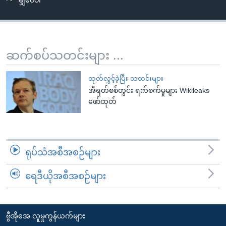
မျှဝေပါ
အ
သုတပဒေသာ အင်္ဂလိပ်စာ
ညွန်း
Learning English
စာမျက်နှာ
သို့
ဗွီအိုအေ လူမှုကွန်ယက်များ
ဆက်စပ်သတင်းများ ...
ကျော်
ကြည့်
ထုတ်လွှင့်ခဲ့ပြီး သတင်းများ
ရန်
အီရတ်စစ်တွင်း ရက်စက်မှုများ Wikileaks
ဘာသာစကားများ
ရှာဖွေ
ဖော်ထုတ်
ရန်
နေရာ
သို့
ရုပ်သံအစီအစဉ်များ
ကျော်
ရန်
ရေဒီယိုအစီအစဉ်များ
ဗွီအိုအေ လူမှုကွန်ယက်များ