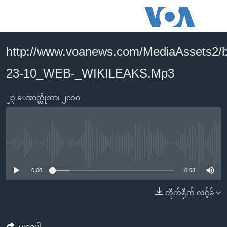
သုံး
ရ
လွယ်ကူ
http://www.voanews.com/MediaAssets2/
မူလစာမျက်နှာ
စေ
23-10_WEB-_WIKILEAKS.Mp3
မြန်မာ
သည့်
ကမ္ဘာ့သတင်းများ
Link
၂၃ ေအာက္တိုဘာ၊ ၂၀၁၀
ဗွီဒီယို
နိုင်ငံတကာ
များ
သတင်းလွတ်လပ်ခွင့်
အမေရိကန်
ပင်မ
ရပ်ဝန်းတခု လမ်းတခု အလွန်
တရုတ်
အကြောင်းအရာ
No media source currently available
သို့
အင်္ဂလိပ်စာလေ့လာမယ်
အစ္စရေး-ပါလက်စတိုင်း
0:00
0:58
ကျော်
အပတ်စဉ်ကဏ္ဍများ
အမေရိကန်သုံးအီဒီယံ
ကြည့်
တိုက်ရိုက် လင့်ခ်
ရေဒီယိုနှင့်ရုပ်သံ အချက်အလက်များ
မကြေးမုံရဲ့ အင်္ဂလိပ်စာ
ရေဒီယို
ရန်
ပင်မ
ရေဒီယို/တီဗွီအစီအစဉ်
ရုပ်ရှင်ထဲက အင်္ဂလိပ်စာ
တီဗွီ