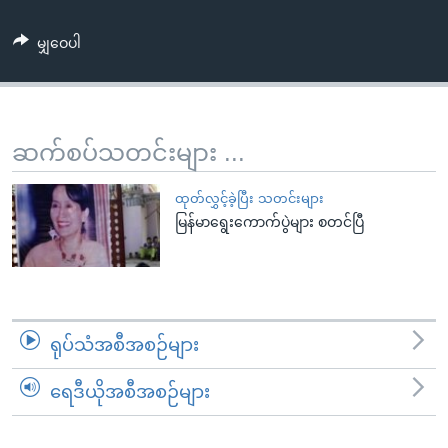
အ
သုတပဒေသာ အင်္ဂလိပ်စာ
ညွန်း
Learning English
မျှဝေပါ
စာမျက်နှာ
သို့
ဗွီအိုအေ လူမှုကွန်ယက်များ
ကျော်
ကြည့်
ဆက်စပ်သတင်းများ ...
ရန်
ဘာသာစကားများ
ရှာဖွေ
ထုတ်လွှင့်ခဲ့ပြီး သတင်းများ
ရန်
မြန်မာရွေးကောက်ပွဲများ စတင်ပြီ
နေရာ
သို့
ကျော်
ရန်
ရုပ်သံအစီအစဉ်များ
ရေဒီယိုအစီအစဉ်များ