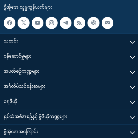
ဗွီအိုအေ လူမှုကွန်ယက်များ
သတင်း
၀န်ဆောင်မှုများ
အပတ်စဉ်ကဏ္ဍများ
အင်္ဂလိပ်သင်ခန်းစာများ
ရေဒီယို
ရုပ်သံအစီအစဉ်နှင့် ဗွီဒီယိုကဏ္ဍများ
ဗွီအိုအေအကြောင်း