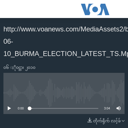
သုံး
ရ
လွယ်ကူ
http://www.voanews.com/MediaAssets2/
မူလစာမျက်နှာ
စေ
06-
မြန်မာ
သည့်
ကမ္ဘာ့သတင်းများ
10_BURMA_ELECTION_LATEST_TS.M
Link
ဗွီဒီယို
နိုင်ငံတကာ
များ
၀၆ ႏိုဝင္ဘာ၊ ၂၀၁၀
သတင်းလွတ်လပ်ခွင့်
အမေရိကန်
ပင်မ
ရပ်ဝန်းတခု လမ်းတခု အလွန်
တရုတ်
အကြောင်းအရာ
သို့
အင်္ဂလိပ်စာလေ့လာမယ်
အစ္စရေး-ပါလက်စတိုင်း
No media source currently available
ကျော်
အပတ်စဉ်ကဏ္ဍများ
အမေရိကန်သုံးအီဒီယံ
ကြည့်
0:00
3:04
ရေဒီယိုနှင့်ရုပ်သံ အချက်အလက်များ
မကြေးမုံရဲ့ အင်္ဂလိပ်စာ
ရေဒီယို
ရန်
တိုက်ရိုက် လင့်ခ်
ပင်မ
ရေဒီယို/တီဗွီအစီအစဉ်
ရုပ်ရှင်ထဲက အင်္ဂလိပ်စာ
တီဗွီ