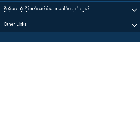
ဗွီအိုအေ မိုဘိုင်းလ်အက်ပ်များ ဒေါင်းလုတ်ယူရန်
Other Links