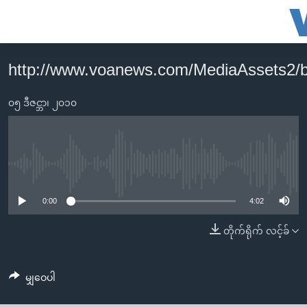
သုံး
ရ
လွယ်ကူ
http://www.voanews.com/MediaAssets
မူလစာမျက်နှာ
စေ
မြန်မာ
၀၅ ဒီဇင္ဘာ၊ ၂၀၁၀
သည့်
ကမ္ဘာ့သတင်းများ
Link
ဗွီဒီယို
နိုင်ငံတကာ
များ
သတင်းလွတ်လပ်ခွင့်
အမေရိကန်
No media source currently available
ပင်မ
ရပ်ဝန်းတခု လမ်းတခု အလွန်
တရုတ်
အကြောင်းအရာ
0:00
4:02
သို့
အင်္ဂလိပ်စာလေ့လာမယ်
အစ္စရေး-ပါလက်စတိုင်း
တိုက်ရိုက် လင့်ခ်
ကျော်
အပတ်စဉ်ကဏ္ဍများ
အမေရိကန်သုံးအီဒီယံ
ကြည့်
ရေဒီယိုနှင့်ရုပ်သံ အချက်အလက်များ
မကြေးမုံရဲ့ အင်္ဂလိပ်စာ
ရေဒီယို
ရန်
မျှဝေပါ
ပင်မ
ရေဒီယို/တီဗွီအစီအစဉ်
ရုပ်ရှင်ထဲက အင်္ဂလိပ်စာ
တီဗွီ