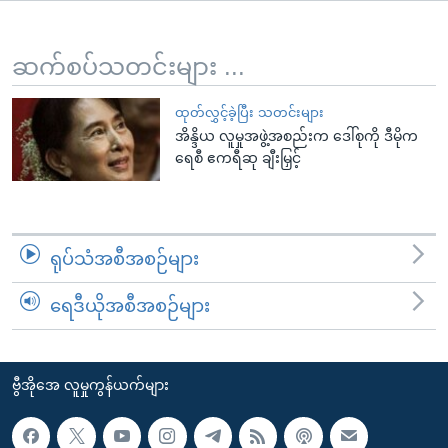
အ
သုတပဒေသာ အင်္ဂလိပ်စာ
ညွန်း
Learning English
စာမျက်နှာ
ဆက်စပ်သတင်းများ ...
သို့
ဗွီအိုအေ လူမှုကွန်ယက်များ
ကျော်
ထုတ်လွှင့်ခဲ့ပြီး သတင်းများ
အိန္ဒိယ လူမှုအဖွဲ့အစည်းက ဒေါ်စုကို ဒီမိုက
ကြည့်
ရေစီ ဧကရီဆု ချီးမြှင့်
ရန်
ဘာသာစကားများ
ရှာဖွေ
ရန်
နေရာ
ရုပ်သံအစီအစဉ်များ
သို့
ကျော်
ရေဒီယိုအစီအစဉ်များ
ရန်
ဗွီအိုအေ လူမှုကွန်ယက်များ