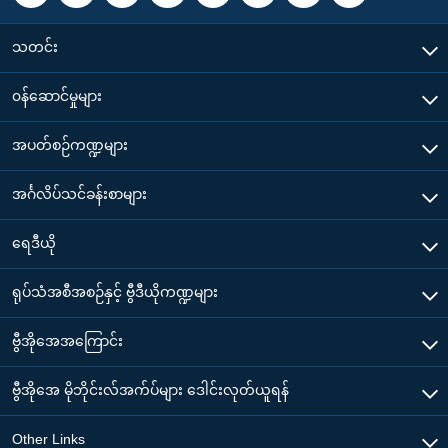
သတင်း
၀န်ဆောင်မှုများ
အပတ်စဉ်ကဏ္ဍများ
အင်္ဂလိပ်သင်ခန်းစာများ
ရေဒီယို
ရုပ်သံအစီအစဉ်နှင့် ဗွီဒီယိုကဏ္ဍများ
ဗွီအိုအေအကြောင်း
ဗွီအိုအေ မိုဘိုင်းလ်အက်ပ်များ ဒေါင်းလုတ်ယူရန်
Other Links