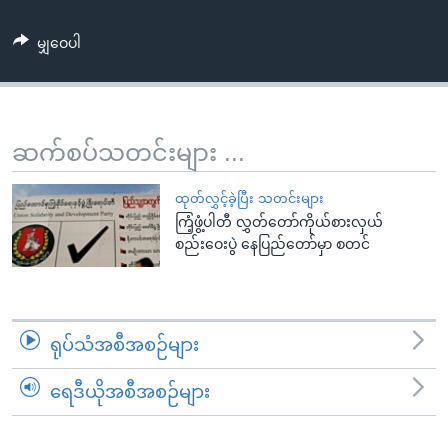
အ
သုတပဒေသာ အင်္ဂလိပ်စာ
ညွန်း
Learning English
မျှဝေပါ
စာမျက်နှာ
သို့
ဗွီအိုအေ လူမှုကွန်ယက်များ
ကျော်
ကြည့်
ဆက်စပ်သတင်းများ ...
ရန်
ဘာသာစကားများ
ရှာဖွေ
ထုတ်လွှင့်ခဲ့ပြီး သတင်းများ
ရန်
ကြံ့ဖွံ့ပါတီ လွှတ်တော်ကိုယ်စားလှယ်
စည်းဝေးပွဲ နေပြည်တော်မှာ စတင်
နေရာ
သို့
ကျော်
ရန်
ရုပ်သံအစီအစဉ်များ
ရေဒီယိုအစီအစဉ်များ