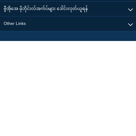
ဗွီအိုအေ မိုဘိုင်းလ်အက်ပ်များ ဒေါင်းလုတ်ယူရန်
Other Links