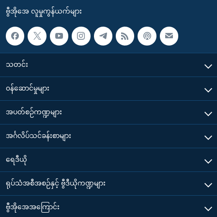
ဗွီအိုအေ လူမှုကွန်ယက်များ
သတင်း
၀န်ဆောင်မှုများ
အပတ်စဉ်ကဏ္ဍများ
အင်္ဂလိပ်သင်ခန်းစာများ
ရေဒီယို
ရုပ်သံအစီအစဉ်နှင့် ဗွီဒီယိုကဏ္ဍများ
ဗွီအိုအေအကြောင်း