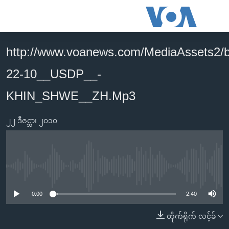
သုံး
ရ
လွယ်ကူ
http://www.voanews.com/MediaAssets2/
မူလစာမျက်နှာ
စေ
22-10__USDP__-
မြန်မာ
သည့်
ကမ္ဘာ့သတင်းများ
KHIN_SHWE__ZH.Mp3
Link
ဗွီဒီယို
နိုင်ငံတကာ
များ
၂၂ ဒီဇင္ဘာ၊ ၂၀၁၀
သတင်းလွတ်လပ်ခွင့်
အမေရိကန်
ပင်မ
ရပ်ဝန်းတခု လမ်းတခု အလွန်
တရုတ်
အကြောင်းအရာ
သို့
အင်္ဂလိပ်စာလေ့လာမယ်
အစ္စရေး-ပါလက်စတိုင်း
No media source currently available
ကျော်
အပတ်စဉ်ကဏ္ဍများ
အမေရိကန်သုံးအီဒီယံ
ကြည့်
0:00
2:40
ရေဒီယိုနှင့်ရုပ်သံ အချက်အလက်များ
မကြေးမုံရဲ့ အင်္ဂလိပ်စာ
ရေဒီယို
ရန်
တိုက်ရိုက် လင့်ခ်
ပင်မ
ရေဒီယို/တီဗွီအစီအစဉ်
ရုပ်ရှင်ထဲက အင်္ဂလိပ်စာ
တီဗွီ