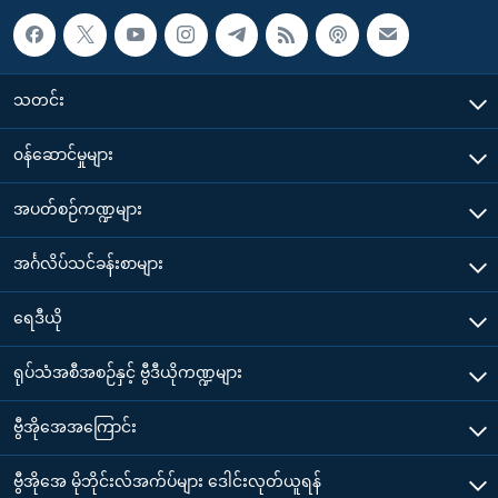
သတင်း
၀န်ဆောင်မှုများ
အပတ်စဉ်ကဏ္ဍများ
အင်္ဂလိပ်သင်ခန်းစာများ
ရေဒီယို
ရုပ်သံအစီအစဉ်နှင့် ဗွီဒီယိုကဏ္ဍများ
ဗွီအိုအေအကြောင်း
ဗွီအိုအေ မိုဘိုင်းလ်အက်ပ်များ ဒေါင်းလုတ်ယူရန်