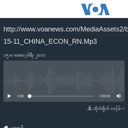
သုံး
ရ
လွယ်ကူ
http://www.voanews.com/MediaAssets2/
မူလစာမျက်နှာ
စေ
15-11_CHINA_ECON_RN.Mp3
မြန်မာ
သည့်
ကမ္ဘာ့သတင်းများ
Link
၁၅ ေဖေဖာ္၀ါရီ၊ ၂၀၁၁
ဗွီဒီယို
နိုင်ငံတကာ
များ
သတင်းလွတ်လပ်ခွင့်
အမေရိကန်
ပင်မ
ရပ်ဝန်းတခု လမ်းတခု အလွန်
တရုတ်
အကြောင်းအရာ
No media source currently available
သို့
အင်္ဂလိပ်စာလေ့လာမယ်
အစ္စရေး-ပါလက်စတိုင်း
0:00
0:00:00
ကျော်
အပတ်စဉ်ကဏ္ဍများ
အမေရိကန်သုံးအီဒီယံ
ကြည့်
တိုက်ရိုက် လင့်ခ်
ရေဒီယိုနှင့်ရုပ်သံ အချက်အလက်များ
မကြေးမုံရဲ့ အင်္ဂလိပ်စာ
ရေဒီယို
ရန်
ပင်မ
ရေဒီယို/တီဗွီအစီအစဉ်
ရုပ်ရှင်ထဲက အင်္ဂလိပ်စာ
တီဗွီ