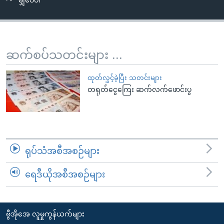
မျှဝေပါ
အ
သုတပဒေသာ အင်္ဂလိပ်စာ
ညွန်း
Learning English
စာမျက်နှာ
သို့
ဗွီအိုအေ လူမှုကွန်ယက်များ
ဆက်စပ်သတင်းများ ...
ကျော်
ကြည့်
ထုတ်လွှင့်ခဲ့ပြီး သတင်းများ
ရန်
တရုတ်ငွေကြေး ဆက်လက်ဖောင်းပွ
ဘာသာစကားများ
ရှာဖွေ
ရန်
နေရာ
သို့
ရုပ်သံအစီအစဉ်များ
ကျော်
ရန်
ရေဒီယိုအစီအစဉ်များ
ဗွီအိုအေ လူမှုကွန်ယက်များ