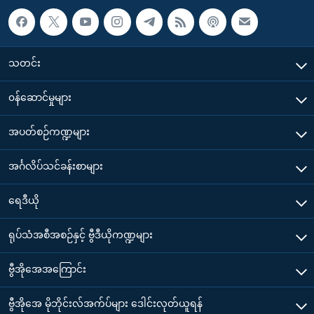
သတင်း
၀န်ဆောင်မှုများ
အပတ်စဉ်ကဏ္ဍများ
အင်္ဂလိပ်သင်ခန်းစာများ
ရေဒီယို
ရုပ်သံအစီအစဉ်နှင့် ဗွီဒီယိုကဏ္ဍများ
ဗွီအိုအေအကြောင်း
ဗွီအိုအေ မိုဘိုင်းလ်အက်ပ်များ ဒေါင်းလုတ်ယူရန်