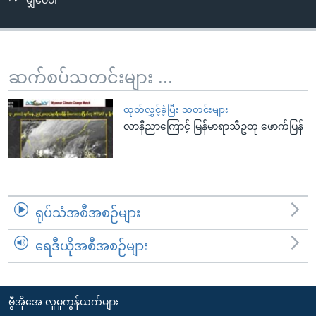
မျှဝေပါ
အ
သုတပဒေသာ အင်္ဂလိပ်စာ
ညွန်း
Learning English
စာမျက်နှာ
သို့
ဗွီအိုအေ လူမှုကွန်ယက်များ
ဆက်စပ်သတင်းများ ...
ကျော်
ကြည့်
ထုတ်လွှင့်ခဲ့ပြီး သတင်းများ
ရန်
လာနီညာကြောင့် မြန်မာရာသီဥတု ဖောက်ပြန်
ဘာသာစကားများ
ရှာဖွေ
ရန်
နေရာ
သို့
ရုပ်သံအစီအစဉ်များ
ကျော်
ရန်
ရေဒီယိုအစီအစဉ်များ
ဗွီအိုအေ လူမှုကွန်ယက်များ