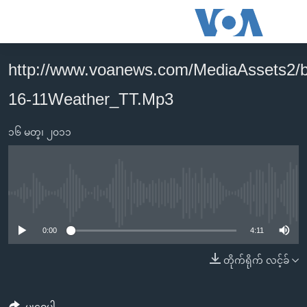
သုံး
ရ
လွယ်ကူ
http://www.voanews.com/MediaAssets2/
မူလစာမျက်နှာ
စေ
16-11Weather_TT.Mp3
မြန်မာ
သည့်
ကမ္ဘာ့သတင်းများ
Link
၁၆ မတ္၊ ၂၀၁၁
ဗွီဒီယို
နိုင်ငံတကာ
များ
သတင်းလွတ်လပ်ခွင့်
အမေရိကန်
ပင်မ
ရပ်ဝန်းတခု လမ်းတခု အလွန်
တရုတ်
အကြောင်းအရာ
No media source currently available
သို့
အင်္ဂလိပ်စာလေ့လာမယ်
အစ္စရေး-ပါလက်စတိုင်း
0:00
4:11
ကျော်
အပတ်စဉ်ကဏ္ဍများ
အမေရိကန်သုံးအီဒီယံ
ကြည့်
တိုက်ရိုက် လင့်ခ်
ရေဒီယိုနှင့်ရုပ်သံ အချက်အလက်များ
မကြေးမုံရဲ့ အင်္ဂလိပ်စာ
ရေဒီယို
ရန်
ပင်မ
ရေဒီယို/တီဗွီအစီအစဉ်
ရုပ်ရှင်ထဲက အင်္ဂလိပ်စာ
တီဗွီ