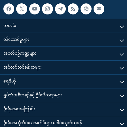
သတင်း
၀န်ဆောင်မှုများ
အပတ်စဉ်ကဏ္ဍများ
အင်္ဂလိပ်သင်ခန်းစာများ
ရေဒီယို
ရုပ်သံအစီအစဉ်နှင့် ဗွီဒီယိုကဏ္ဍများ
ဗွီအိုအေအကြောင်း
ဗွီအိုအေ မိုဘိုင်းလ်အက်ပ်များ ဒေါင်းလုတ်ယူရန်