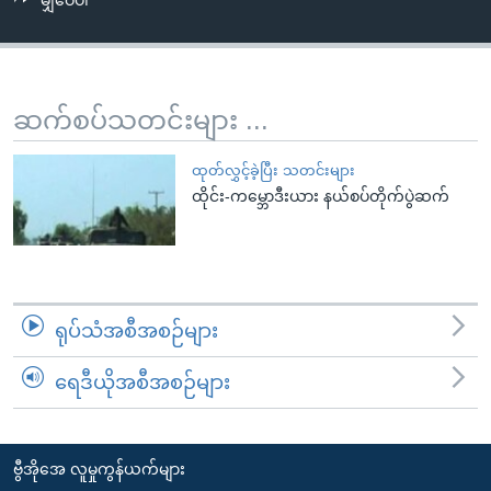
မျှဝေပါ
အ
သုတပဒေသာ အင်္ဂလိပ်စာ
ညွန်း
Learning English
စာမျက်နှာ
သို့
ဗွီအိုအေ လူမှုကွန်ယက်များ
ဆက်စပ်သတင်းများ ...
ကျော်
ကြည့်
ထုတ်လွှင့်ခဲ့ပြီး သတင်းများ
ရန်
ထိုင်း-ကမ္ဘောဒီးယား နယ်စပ်တိုက်ပွဲဆက်
ဘာသာစကားများ
ရှာဖွေ
ရန်
နေရာ
သို့
ရုပ်သံအစီအစဉ်များ
ကျော်
ရန်
ရေဒီယိုအစီအစဉ်များ
ဗွီအိုအေ လူမှုကွန်ယက်များ