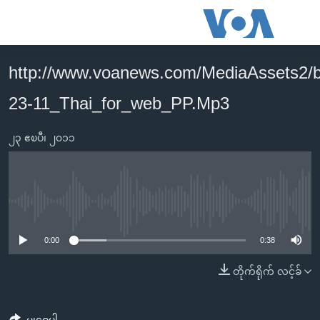
သုံး
ရ
လွယ်ကူ
http://www.voanews.com/MediaAssets2/
မူလစာမျက်နှာ
စေ
23-11_Thai_for_web_PP.Mp3
မြန်မာ
သည့်
ကမ္ဘာ့သတင်းများ
Link
၂၃ ဧၿပီ၊ ၂၀၁၁
ဗွီဒီယို
နိုင်ငံတကာ
များ
သတင်းလွတ်လပ်ခွင့်
အမေရိကန်
ပင်မ
ရပ်ဝန်းတခု လမ်းတခု အလွန်
တရုတ်
အကြောင်းအရာ
No media source currently available
သို့
အင်္ဂလိပ်စာလေ့လာမယ်
အစ္စရေး-ပါလက်စတိုင်း
0:00
0:38
ကျော်
အပတ်စဉ်ကဏ္ဍများ
အမေရိကန်သုံးအီဒီယံ
ကြည့်
တိုက်ရိုက် လင့်ခ်
ရေဒီယိုနှင့်ရုပ်သံ အချက်အလက်များ
မကြေးမုံရဲ့ အင်္ဂလိပ်စာ
ရေဒီယို
ရန်
ပင်မ
ရေဒီယို/တီဗွီအစီအစဉ်
ရုပ်ရှင်ထဲက အင်္ဂလိပ်စာ
တီဗွီ