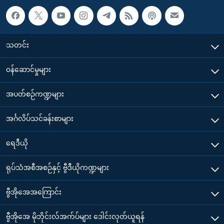
သတင်း
၀န်ဆောင်မှုများ
အပတ်စဉ်ကဏ္ဍများ
အင်္ဂလိပ်သင်ခန်းစာများ
ရေဒီယို
ရုပ်သံအစီအစဉ်နှင့် ဗွီဒီယိုကဏ္ဍများ
ဗွီအိုအေအကြောင်း
ဗွီအိုအေ မိုဘိုင်းလ်အက်ပ်များ ဒေါင်းလုတ်ယူရန်