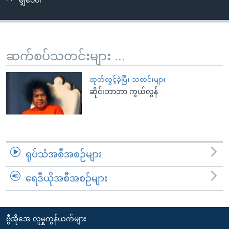
မျှဝေပါ
အ
သုတပဒေသာ အင်္ဂလိပ်စာ
ညွန်း
Learning English
စာမျက်နှာ
သို့
ဗွီအိုအေ လူမှုကွန်ယက်များ
ဆက်စပ်သတင်းများ ...
ကျော်
ကြည့်
ထုတ်လွှင့်ခဲ့ပြီး သတင်းများ
ရန်
ဆိုင်းဘာဘာ ကွယ်လွန်
ဘာသာစကားများ
ရှာဖွေ
ရန်
နေရာ
သို့
ရုပ်သံအစီအစဉ်များ
ကျော်
ရန်
ရေဒီယိုအစီအစဉ်များ
ဗွီအိုအေ လူမှုကွန်ယက်များ