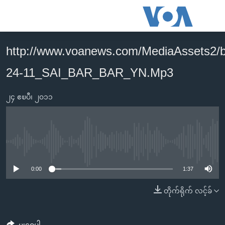
သုံး
ရ
လွယ်ကူ
http://www.voanews.com/MediaAssets2/
မူလစာမျက်နှာ
စေ
24-11_SAI_BAR_BAR_YN.Mp3
မြန်မာ
သည့်
ကမ္ဘာ့သတင်းများ
Link
၂၄ ဧၿပီ၊ ၂၀၁၁
ဗွီဒီယို
နိုင်ငံတကာ
များ
သတင်းလွတ်လပ်ခွင့်
အမေရိကန်
ပင်မ
ရပ်ဝန်းတခု လမ်းတခု အလွန်
တရုတ်
အကြောင်းအရာ
No media source currently available
သို့
အင်္ဂလိပ်စာလေ့လာမယ်
အစ္စရေး-ပါလက်စတိုင်း
0:00
1:37
ကျော်
အပတ်စဉ်ကဏ္ဍများ
အမေရိကန်သုံးအီဒီယံ
ကြည့်
တိုက်ရိုက် လင့်ခ်
ရေဒီယိုနှင့်ရုပ်သံ အချက်အလက်များ
မကြေးမုံရဲ့ အင်္ဂလိပ်စာ
ရေဒီယို
ရန်
ပင်မ
ရေဒီယို/တီဗွီအစီအစဉ်
ရုပ်ရှင်ထဲက အင်္ဂလိပ်စာ
တီဗွီ