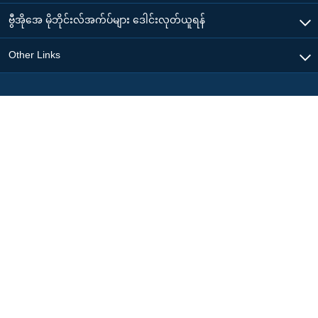
ဗွီအိုအေ မိုဘိုင်းလ်အက်ပ်များ ဒေါင်းလုတ်ယူရန်
Other Links