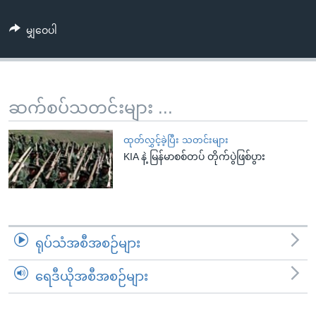
အ
သုတပဒေသာ အင်္ဂလိပ်စာ
ညွန်း
Learning English
မျှဝေပါ
စာမျက်နှာ
သို့
ဗွီအိုအေ လူမှုကွန်ယက်များ
ကျော်
ကြည့်
ဆက်စပ်သတင်းများ ...
ရန်
ဘာသာစကားများ
ရှာဖွေ
ထုတ်လွှင့်ခဲ့ပြီး သတင်းများ
ရန်
KIA နဲ့ မြန်မာစစ်တပ် တိုက်ပွဲဖြစ်ပွား
နေရာ
သို့
ကျော်
ရန်
ရုပ်သံအစီအစဉ်များ
ရေဒီယိုအစီအစဉ်များ