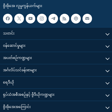
ဗွီအိုအေ လူမှုကွန်ယက်များ
သတင်း
၀န်ဆောင်မှုများ
အပတ်စဉ်ကဏ္ဍများ
အင်္ဂလိပ်သင်ခန်းစာများ
ရေဒီယို
ရုပ်သံအစီအစဉ်နှင့် ဗွီဒီယိုကဏ္ဍများ
ဗွီအိုအေအကြောင်း