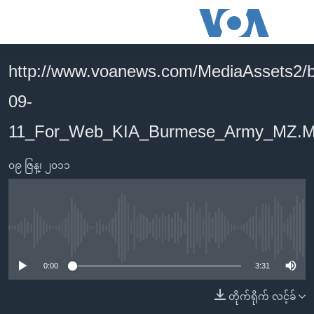
သုံး
ရ
လွယ်ကူ
http://www.voanews.com/MediaAssets2/
မူလစာမျက်နှာ
စေ
09-
မြန်မာ
သည့်
ကမ္ဘာ့သတင်းများ
11_For_Web_KIA_Burmese_Army_MZ.
Link
ဗွီဒီယို
နိုင်ငံတကာ
များ
၀၉ ဇြန္၊ ၂၀၁၁
သတင်းလွတ်လပ်ခွင့်
အမေရိကန်
ပင်မ
ရပ်ဝန်းတခု လမ်းတခု အလွန်
တရုတ်
အကြောင်းအရာ
သို့
အင်္ဂလိပ်စာလေ့လာမယ်
အစ္စရေး-ပါလက်စတိုင်း
No media source currently available
ကျော်
အပတ်စဉ်ကဏ္ဍများ
အမေရိကန်သုံးအီဒီယံ
ကြည့်
0:00
3:31
ရေဒီယိုနှင့်ရုပ်သံ အချက်အလက်များ
မကြေးမုံရဲ့ အင်္ဂလိပ်စာ
ရေဒီယို
ရန်
တိုက်ရိုက် လင့်ခ်
ပင်မ
ရေဒီယို/တီဗွီအစီအစဉ်
ရုပ်ရှင်ထဲက အင်္ဂလိပ်စာ
တီဗွီ