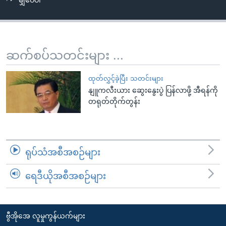
မျှဝေပါ
အ
သုတပဒေသာ အင်္ဂလိပ်စာ
ညွန်း
Learning English
စာမျက်နှာ
သို့
ဗွီအိုအေ လူမှုကွန်ယက်များ
ဆက်စပ်သတင်းများ ...
ကျော်
ကြည့်
ထုတ်လွှင့်ခဲ့ပြီး သတင်းများ
ရန်
နျူကလီးယား ဆွေးနွေးပွဲ ပြန်လာဖို့ အီရန်ကို
ဘာသာစကားများ
ရှာဖွေ
တရုတ်တိုက်တွန်း
ရန်
နေရာ
သို့
ရုပ်သံအစီအစဉ်များ
ကျော်
ရန်
ရေဒီယိုအစီအစဉ်များ
ဗွီအိုအေ လူမှုကွန်ယက်များ