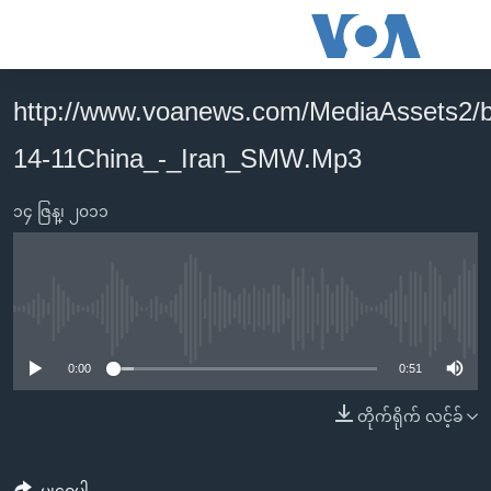
သုံး
ရ
လွယ်ကူ
http://www.voanews.com/MediaAssets2/
မူလစာမျက်နှာ
စေ
14-11China_-_Iran_SMW.Mp3
မြန်မာ
သည့်
ကမ္ဘာ့သတင်းများ
Link
၁၄ ဇြန္၊ ၂၀၁၁
ဗွီဒီယို
နိုင်ငံတကာ
များ
သတင်းလွတ်လပ်ခွင့်
အမေရိကန်
ပင်မ
ရပ်ဝန်းတခု လမ်းတခု အလွန်
တရုတ်
အကြောင်းအရာ
No media source currently available
သို့
အင်္ဂလိပ်စာလေ့လာမယ်
အစ္စရေး-ပါလက်စတိုင်း
0:00
0:51
ကျော်
အပတ်စဉ်ကဏ္ဍများ
အမေရိကန်သုံးအီဒီယံ
ကြည့်
တိုက်ရိုက် လင့်ခ်
ရေဒီယိုနှင့်ရုပ်သံ အချက်အလက်များ
မကြေးမုံရဲ့ အင်္ဂလိပ်စာ
ရေဒီယို
ရန်
ပင်မ
ရေဒီယို/တီဗွီအစီအစဉ်
ရုပ်ရှင်ထဲက အင်္ဂလိပ်စာ
တီဗွီ