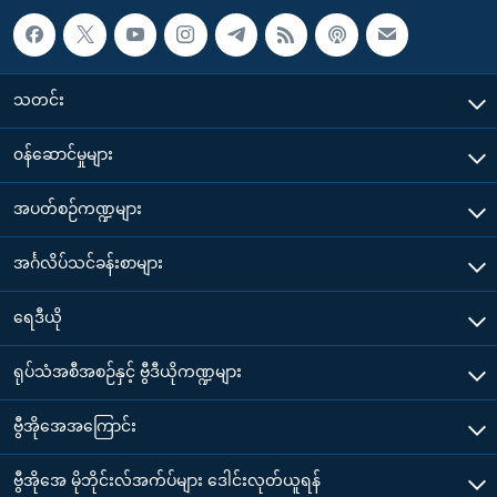
သတင်း
၀န်ဆောင်မှုများ
အပတ်စဉ်ကဏ္ဍများ
အင်္ဂလိပ်သင်ခန်းစာများ
ရေဒီယို
ရုပ်သံအစီအစဉ်နှင့် ဗွီဒီယိုကဏ္ဍများ
ဗွီအိုအေအကြောင်း
ဗွီအိုအေ မိုဘိုင်းလ်အက်ပ်များ ဒေါင်းလုတ်ယူရန်